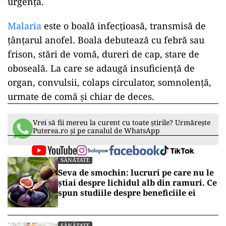
urgență.
Malaria
este o boală infecțioasă, transmisă de
țânțarul anofel. Boala debutează cu febră sau
frison, stări de vomă, dureri de cap, stare de
oboseală. La care se adaugă insuficiență de
organ, convulsii, colaps circulator, somnolență,
urmate de comă și chiar de deces.
Vrei să fii mereu la curent cu toate știrile? Urmărește
Puterea.ro și pe canalul de WhatsApp
SĂNĂTATE
Seva de smochin: lucruri pe care nu le
știai despre lichidul alb din ramuri. Ce
spun studiile despre beneficiile ei
SĂNĂTATE