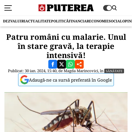
DEZVALUIRI
ACTUALITATE
POLITICĂ
FINANCIAR
ECONOMIE
SOCIAL
OPIN
Patru români cu malarie. Unul
în stare gravă, la terapie
intensivă!
Publicat: 30 ian. 2024, 15:40, de
Magda Marincovici
, în
SĂNĂTATE
Adaugă-ne ca sursă preferată în Google