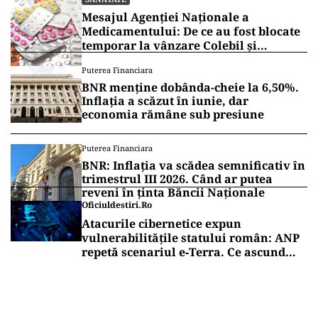
Mesajul Agenției Naționale a
Medicamentului: De ce au fost blocate
temporar la vânzare Colebil și
Panzcebil
Puterea Financiara
BNR menține dobânda-cheie la 6,50%.
Inflația a scăzut în iunie, dar
economia rămâne sub presiune
Puterea Financiara
BNR: Inflația va scădea semnificativ în
trimestrul III 2026. Când ar putea
reveni în ținta Băncii Naționale
Oficiuldestiri.ro
Atacurile cibernetice expun
vulnerabilitățile statului român: ANP
repetă scenariul e‑Terra. Ce ascund
comunicările oficiale și cine răspunde
pentru mentenanța IT a instituțiilor
publice