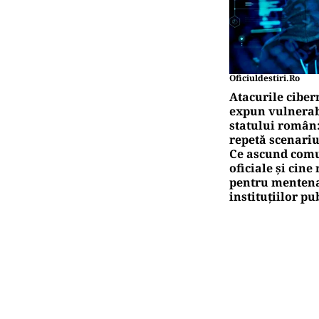
Oficiuldestiri.ro
Atacurile ciber
expun vulnerabi
statului român
repetă scenariu
Ce ascund comu
oficiale și cin
pentru mentena
instituțiilor pu