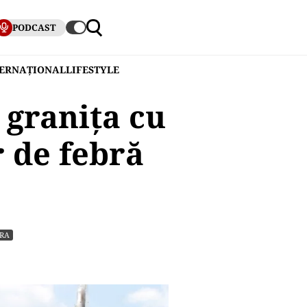
PODCAST
TERNAȚIONAL
LIFESTYLE
 granița cu
 de febră
RA