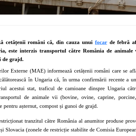
ă cetățenii români că, din cauza unui
focar
de febră a
ia, este interzis transportul către România de animale vi
 de grajd.
rilor Externe (MAE) informează cetățenii români care se află
 călătorească în Ungaria că, în urma confirmării recente a un
oriul acestui stat, traficul de camioane dinspre Ungaria că
transportul de animale vii (bovine, ovine, caprine, porcine
ie pentru așternut, compost și gunoi de grajd.
estricționat tranzitul către România al anumitor produse pro
) și Slovacia (zonele de restricție stabilite de Comisia Europea