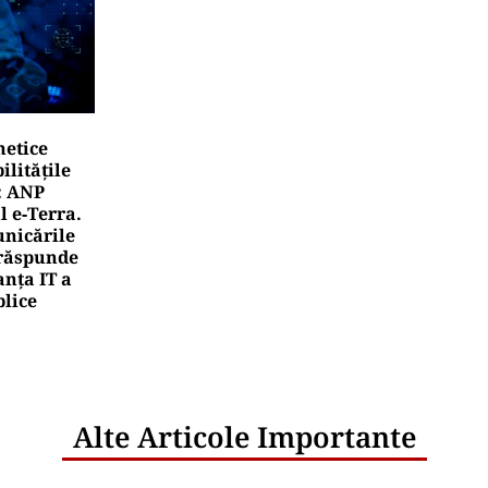
netice
litățile
: ANP
l e‑Terra.
nicările
e răspunde
nța IT a
blice
Alte Articole Importante