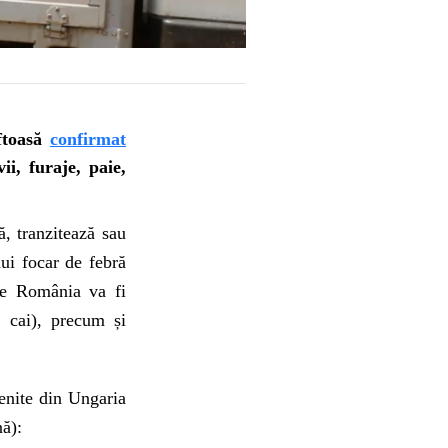
ftoasă
confirmat
i, furaje, paie,
, tranzitează sau
ui focar de febră
tre România va fi
, cai), precum și
venite din Ungaria
nă):