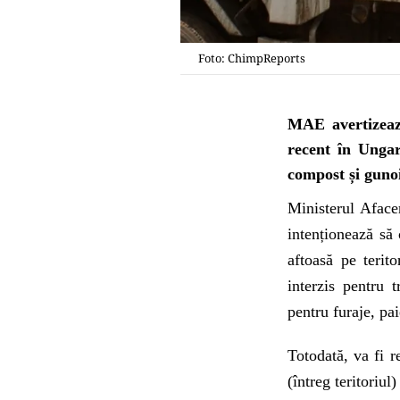
Foto: ChimpReports
MAE avertizeaz
recent în Ungar
compost și gunoi
Ministerul Aface
intenționează să
aftoasă pe terit
interzis pentru 
pentru furaje, pa
Totodată, va fi r
(întreg teritoriul