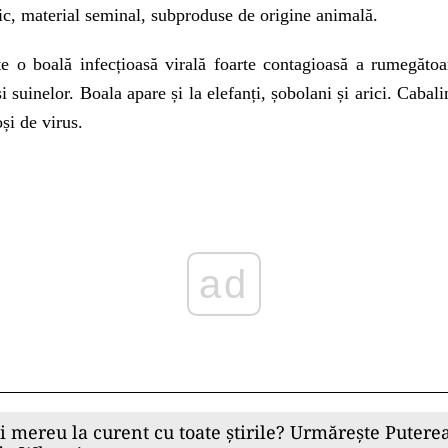
ic, material seminal, subproduse de origine animală.
te o boală infecțioasă virală foarte contagioasă a rumegătoar
și suinelor. Boala apare și la elefanți, șobolani și arici. Caba
oși de virus.
ad
ii mereu la curent cu toate știrile? Urmărește Puterea