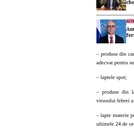
ch
ACT
Amb
fer
– produse din car
adecvat pentru ne
– laptele spot;
– produse din la
virusului febrei a
– lapte materie p
ultimele 24 de or