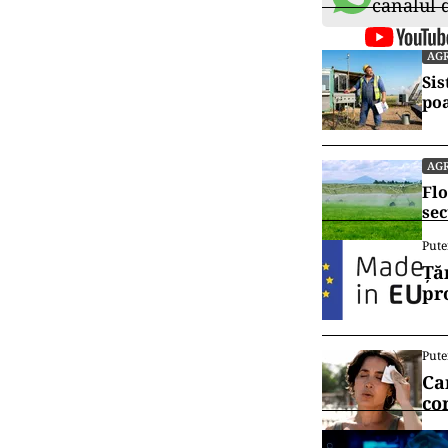
canalul
AG
Sis
po
AG
Flo
sec
Pute
Ță
pr
Pute
Ca
co