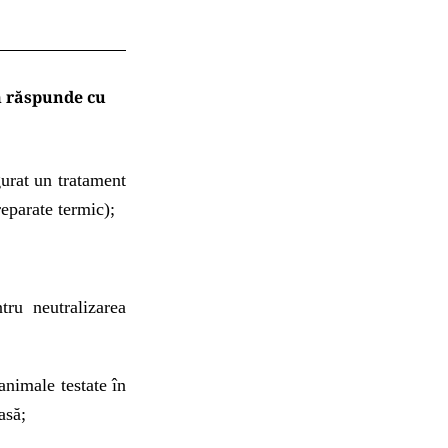
m răspunde cu
gurat un tratament
reparate termic);
tru neutralizarea
animale testate în
asă;