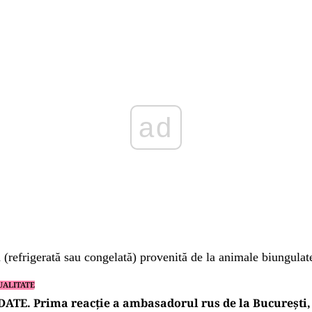
Play
 (refrigerată sau congelată) provenită de la animale biungulat
UALITATE
ATE. Prima reacție a ambasadorul rus de la București, 