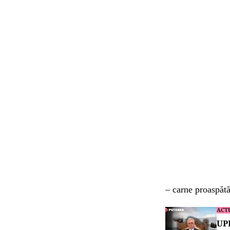
– carne proaspătă
ACT
UPD