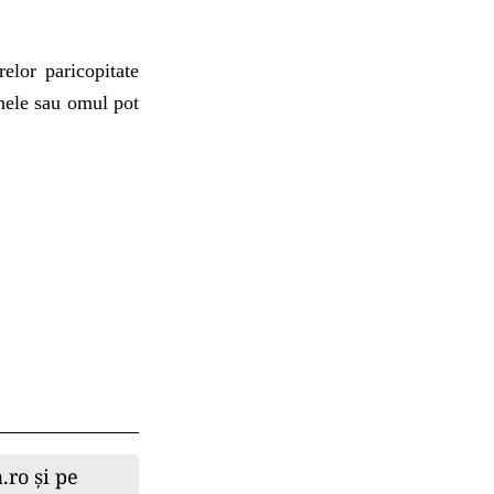
elor paricopitate
linele sau omul pot
.ro și pe