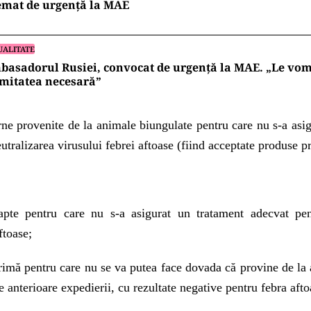
emat de urgență la MAE
UALITATE
asadorul Rusiei, convocat de urgență la MAE. „Le vo
mitatea necesară”
ne provenite de la animale biungulate pentru care nu s-a asi
utralizarea virusului febrei aftoase (fiind acceptate produse p
pte pentru care nu s-a asigurat un tratament adecvat pen
ftoase;
rimă pentru care nu se va putea face dovada că provine de la 
e anterioare expedierii, cu rezultate negative pentru febra afto