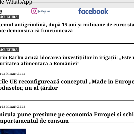
 de WhatsApp
RICULTURA
temul antigrindină, după 15 ani și milioane de euro: st
ate demonstra că funcționează
RICULTURA
rin Barbu acuză blocarea investițiilor în irigații: „Este 
uritatea alimentară a României”
rea Financiara
rile UE reconfigurează conceptul „Made in Europe
oduselor, nu al țărilor
rea Financiara
nicula pune presiune pe economia Europei și sc
mportamentul de consum