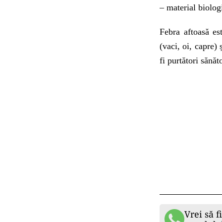
– material biolog
Febra aftoasă es
(vaci, oi, capre) 
fi purtători sănăt
Vrei să f