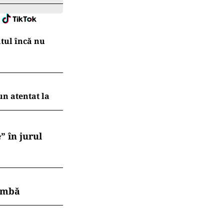
atul încă nu
un atentat la
” în jurul
himbă