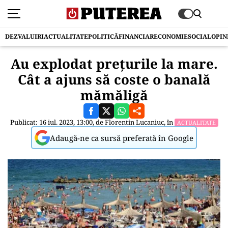
DEZVALUIRI
ACTUALITATE
POLITICĂ
FINANCIAR
ECONOMIE
SOCIAL
OPIN
Au explodat prețurile la mare.
Cât a ajuns să coste o banală
mămăligă
Publicat: 16 iul. 2023, 13:00, de
Florentin Lucaniuc
, în
ACTUALITATE
Adaugă-ne ca sursă preferată în Google