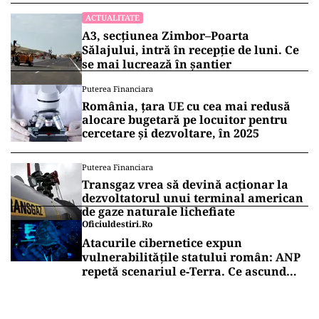
ACTUALITATE
A3, secțiunea Zimbor–Poarta
Sălajului, intră în recepție de luni. Ce
se mai lucrează în șantier
Puterea Financiara
România, țara UE cu cea mai redusă
alocare bugetară pe locuitor pentru
cercetare și dezvoltare, în 2025
Puterea Financiara
Transgaz vrea să devină acționar la
dezvoltatorul unui terminal american
de gaze naturale lichefiate
Oficiuldestiri.ro
Atacurile cibernetice expun
vulnerabilitățile statului român: ANP
repetă scenariul e‑Terra. Ce ascund
comunicările oficiale și cine răspunde
pentru mentenanța IT a instituțiilor
publice