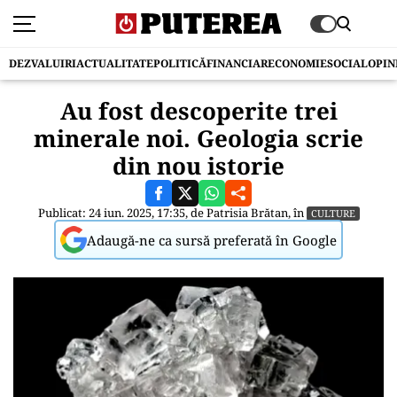
DEZVALUIRI
ACTUALITATE
POLITICĂ
FINANCIAR
ECONOMIE
SOCIAL
OPIN
Au fost descoperite trei
minerale noi. Geologia scrie
din nou istorie
Publicat: 24 iun. 2025, 17:35, de
Patrisia Brătan
, în
CULTURE
Adaugă-ne ca sursă preferată în Google