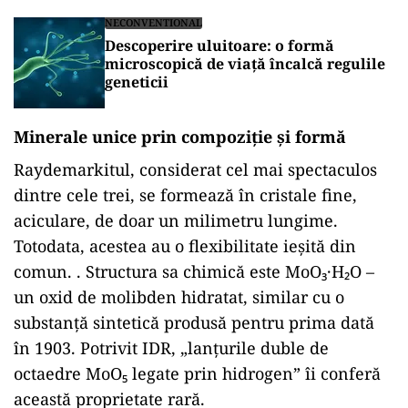
NECONVENTIONAL
Descoperire uluitoare: o formă
microscopică de viață încalcă regulile
geneticii
Minerale unice prin compoziție și formă
Raydemarkitul, considerat cel mai spectaculos
dintre cele trei, se formează în cristale fine,
aciculare, de doar un milimetru lungime.
Totodata, acestea au o flexibilitate ieșită din
comun. . Structura sa chimică este MoO₃·H₂O –
un oxid de molibden hidratat, similar cu o
substanță sintetică produsă pentru prima dată
în 1903. Potrivit IDR, „lanțurile duble de
octaedre MoO₅ legate prin hidrogen” îi conferă
această proprietate rară.