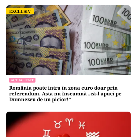
EXCLUSIV
EXCLUSIV
ACTUALITATE
România poate intra în zona euro doar prin
referendum. Asta nu înseamnă „că-l apuci pe
Dumnezeu de un picior!”