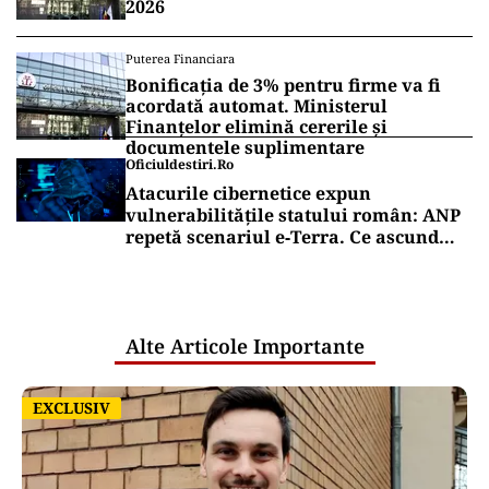
2026
Puterea Financiara
Bonificația de 3% pentru firme va fi
acordată automat. Ministerul
Finanțelor elimină cererile și
documentele suplimentare
Oficiuldestiri.ro
Atacurile cibernetice expun
vulnerabilitățile statului român: ANP
repetă scenariul e‑Terra. Ce ascund
comunicările oficiale și cine răspunde
pentru mentenanța IT a instituțiilor
publice
Alte Articole Importante
EXCLUSIV
EXCLUSIV