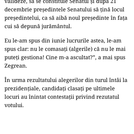
au mers voturile. S-ar putea renumăra în secțiile
alea, dar asta nu ține alegerile în loc. Uitați-vă
ce scrie în lege: fapte grave, care să fi deturnat
rezultatul alegerilor. Toți întreabă care erau
faptele grave: să nu le fi dat suficiente buletine
de vot și oamenii să nu fi putut vota, asta era
grav, ca de exemplu”, a explicat Augustin
Zegrean, pentru Stiripesurse.ro.
Noul Parlament trebuie să se întrunească, să se
valideze, să se constituie Senatul și după 21
decembrie președintele Senatului să țină locul
președintelui, ca să aibă noul președinte în fața
cui să depună jurământul.
Eu le-am spus din iunie lucrurile astea, le-am