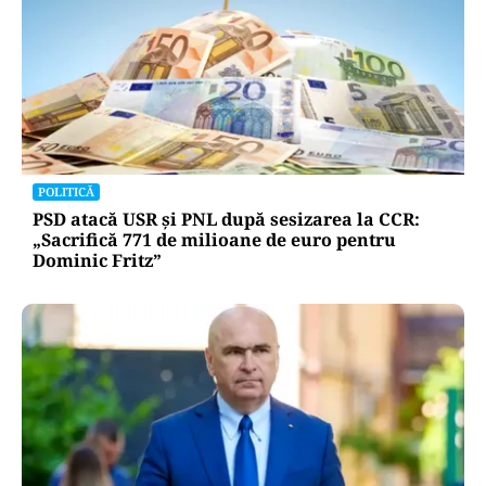
ACTUALITATE
Două azi, două mâine: de ce barjele nu sunt
scufundate toate odată în Dunăre? Explicația
autorităților