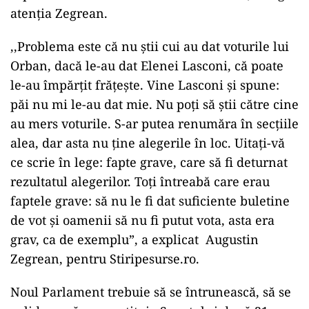
colacii, pentru că trebuiau contestate atunci, în
24 de ore. Ei aveau reprezentanți în secții cu
toții acolo, de ce nu au zis nimic? Acum s-au
trezit?”, a spus fostul președinte al CCR.
POLITICĂ
EXCLUSIV
233, cifra de parlamentari necesari fie
pentru votarea unui nou guvern, fie
pentru suspendarea președintelui.
Scenariul de groază care ar putea
arunca țara în haos total
Există o dilemă, privind modul în care au fost
repartizate buletinele cu Ludovic Orban, atrage
atenția Zegrean.
,,Problema este că nu știi cui au dat voturile lui
Orban, dacă le-au dat Elenei Lasconi, că poate
le-au împărțit frățește. Vine Lasconi și spune:
păi nu mi le-au dat mie. Nu poți să știi către cine