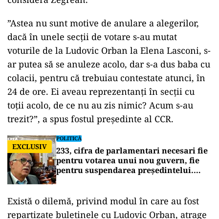
ad
Discuția despre repartizarea voturilor primite de
Ludovic Orban, care a rămas totuși pe buletinele
de vot, chiar daca s-a retras din cursă, nu poate
fi un argument pentru anularea alegerilor,
consideră Zegrean.
”Astea nu sunt motive de anulare a alegerilor,
dacă în unele secții de votare s-au mutat
voturile de la Ludovic Orban la Elena Lasconi, s-
ar putea să se anuleze acolo, dar s-a dus baba cu