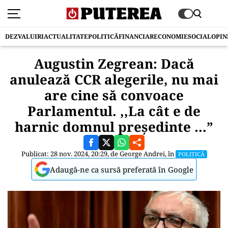
DEZVALUIRI
ACTUALITATE
POLITICĂ
FINANCIAR
ECONOMIE
SOCIAL
OPIN
Augustin Zegrean: Dacă
anulează CCR alegerile, nu mai
are cine să convoace
Parlamentul. ,,La cât e de
harnic domnul președinte …”
Publicat: 28 nov. 2024, 20:29, de
George Andrei
, în
POLITICĂ
Adaugă-ne ca sursă preferată în Google