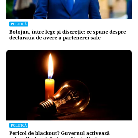
POLITICĂ
PSD atacă USR și PNL după sesizarea la CCR:
„Sacrifică 771 de milioane de euro pentru
Dominic Fritz”
POLITICĂ
Bolojan, între lege și discreție: ce spune despre
declarația de avere a partenerei sale