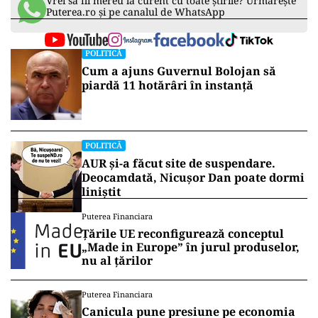
presupuse fraude electorale și atacuri
cibernetice ce ar fi avut un puternic impact
negativ asupra procesului electoral.
Potrivit documentelor analizate, în CSAT s-a
confirmat faptul că au existat atacuri cibernetice
îndreptate împotriva infrastructurii IT&C
folosită în procesul electoral.
Vrei să fii mereu la curent cu toate știrile? Urmărește
Puterea.ro și pe canalul de WhatsApp
POLITICĂ
Cum a ajuns Guvernul Bolojan să
piardă 11 hotărâri în instanță