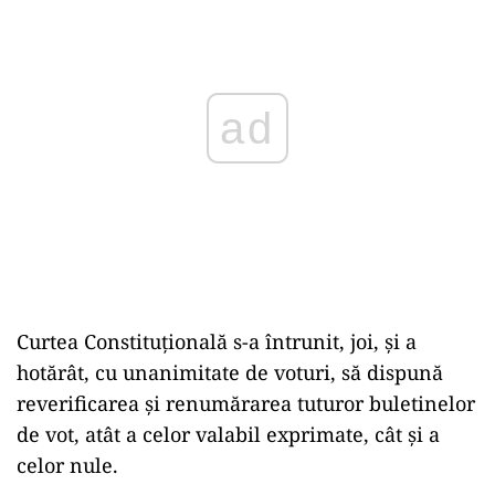
spus clar: nu le comasați (algerile) că nu le mai
puteți gestiona! Cine m-a ascultat?”, a mai spus
Zegrean.
În urma rezultatului alegerilor din turul întâi la
prezidențiale, candidați clasați pe ultimele
locuri au înintat contestații privind rezutatul
votului.
ad