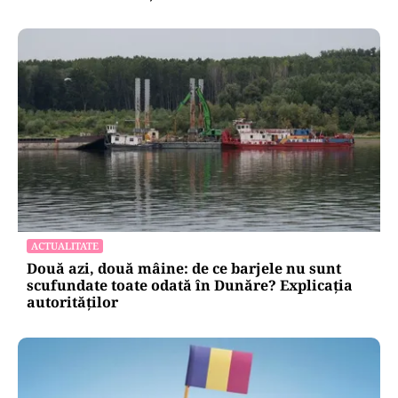
CULTURĂ
Dileme lingvistice: Parlamentul a legalizat
„persoana care are relații asemănătoare
acelora dintre soți”.