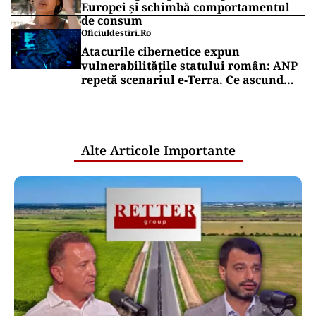
POLITICĂ
AUR și-a făcut site de suspendare.
Deocamdată, Nicușor Dan poate dormi
liniștit
Puterea Financiara
Țările UE reconfigurează conceptul
„Made in Europe” în jurul produselor,
nu al țărilor
Puterea Financiara
Canicula pune presiune pe economia
Europei și schimbă comportamentul
de consum
Oficiuldestiri.ro
Atacurile cibernetice expun
vulnerabilitățile statului român: ANP
repetă scenariul e‑Terra. Ce ascund
comunicările oficiale și cine răspunde