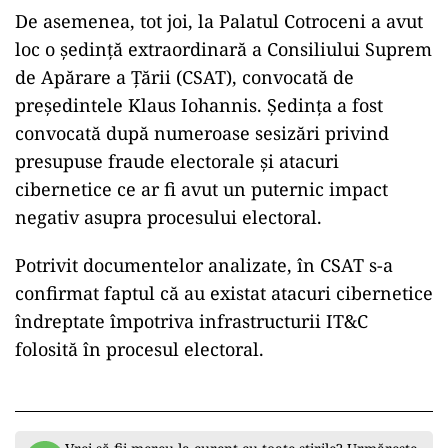
Curtea Constituțională s-a întrunit, joi, și a
hotărât, cu unanimitate de voturi, să dispună
reverificarea și renumărarea tuturor buletinelor
de vot, atât a celor valabil exprimate, cât și a
celor nule.
De asemenea, tot joi, la Palatul Cotroceni a avut
loc o ședință extraordinară a Consiliului Suprem
de Apărare a Țării (CSAT), convocată de
președintele Klaus Iohannis. Ședința a fost
convocată după numeroase sesizări privind