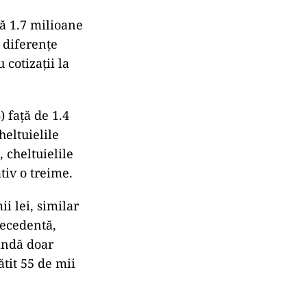
ă 1.7 milioane
 diferențe
 cotizații la
 față de 1.4
heltuielile
 cheltuielile
tiv o treime.
i lei, similar
precedentă,
andă doar
ătit 55 de mii