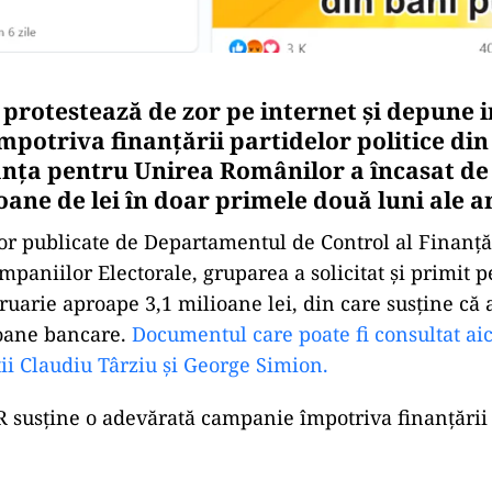
protestează de zor pe internet și depune i
împotriva finanțării partidelor politice din
ianța pentru Unirea Românilor a încasat de
ioane de lei în doar primele două luni ale 
r publicate de Departamentul de Control al Finanțăr
ampaniilor Electorale, gruparea a solicitat și primit 
ruarie aproape 3,1 milioane lei, din care susține că a 
oane bancare.
Documentul care poate fi consultat ai
ii Claudiu Târziu și George Simion.
R susține o adevărată campanie împotriva finanțării 