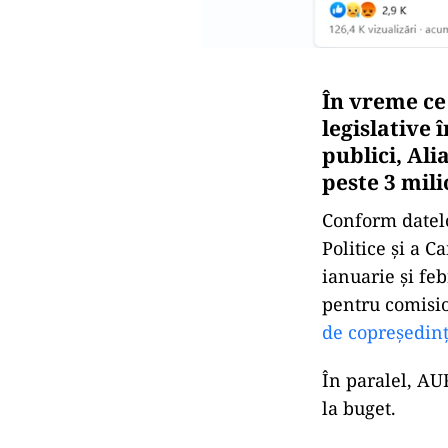
În vreme ce 
legislative 
publici, Al
peste 3 mil
Conform datelo
Politice și a C
ianuarie și feb
pentru comisi
de copreședinț
În paralel, AU
la buget.