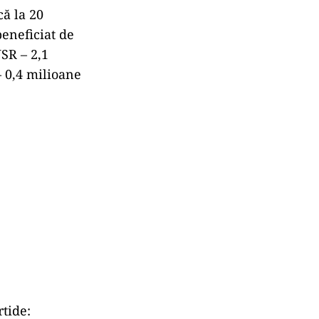
că la 20
beneficiat de
SR – 2,1
– 0,4 milioane
rtide: