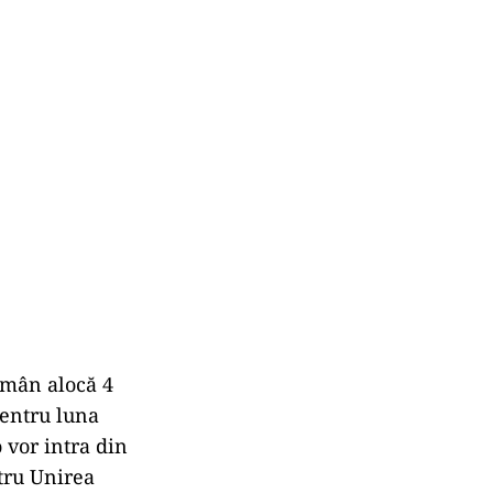
român alocă 4
pentru luna
 vor intra din
ntru Unirea