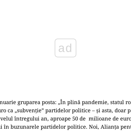
Play
ianuarie gruparea posta: „În plină pandemie, statul 
ro ca „subvenție” partidelor politice – și asta, doar 
ivelul întregului an, aproape 50 de milioane de euro
ui în buzunarele partidelor politice. Noi, Alianța pe