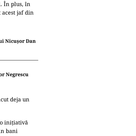
 În plus, în
 acest jaf din
lui Nicușor Dan
tor Negrescu
ăcut deja un
 inițiativă
in bani