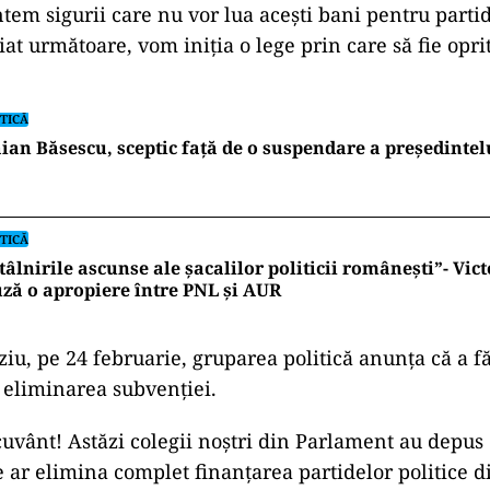
tem sigurii care nu vor lua acești bani pentru partid.
t următoare, vom iniția o lege prin care să fie oprit
TICĂ
ian Băsescu, sceptic față de o suspendare a președinte
TICĂ
tâlnirile ascunse ale șacalilor politicii românești”- Vic
ză o apropiere între PNL și AUR
ziu, pe 24 februarie, gruparea politică anunța că a f
 eliminarea subvenției.
uvânt! Astăzi colegii noștri din Parlament au depus o
re ar elimina complet finanțarea partidelor politice d