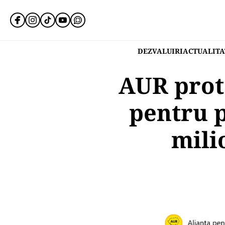
DEZVALUIRI
ACTUALITA
AUR prot
pentru p
mili