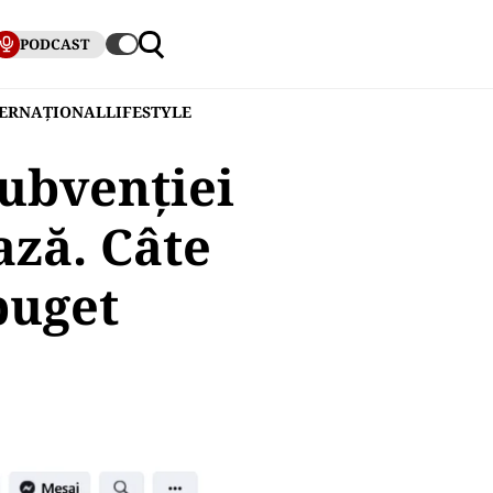
PODCAST
TERNAȚIONAL
LIFESTYLE
ubvenției
ază. Câte
buget