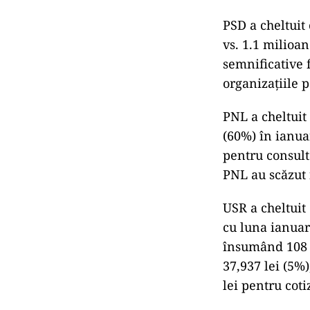
PSD a cheltuit
vs. 1.1 milioa
semnificative f
organizațiile p
PNL a cheltuit
(60%) în ianuar
pentru consult
PNL au scăzut 
USR a cheltuit
cu luna ianuari
însumând 108 m
37,937 lei (5%)
lei pentru coti