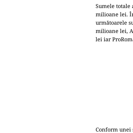
Sumele totale 
milioane lei. Î
următoarele su
milioane lei, 
lei iar ProRom
Conform unei s