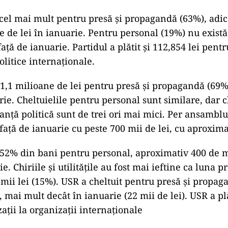
 cel mai mult pentru presă și propagandă (63%), adic
ne de lei în ianuarie. Pentru personal (19%) nu există
ață de ianuarie. Partidul a plătit și 112,854 lei pentru
olitice internaționale.
 1,1 milioane de lei pentru presă și propagandă (69%)
ie. Cheltuielile pentru personal sunt similare, dar c
anță politică sunt de trei ori mai mici. Per ansamblu,
față de ianuarie cu peste 700 mii de lei, cu aproxima
 52% din bani pentru personal, aproximativ 400 de mi
e. Chiriile și utilitățile au fost mai ieftine ca luna 
ii lei (15%). USR a cheltuit pentru presă și propag
, mai mult decât în ianuarie (22 mii de lei). USR a pl
zații la organizații internaționale