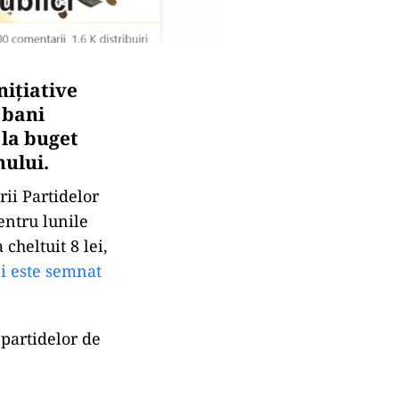
nițiative
 bani
 la buget
anului.
ii Partidelor
pentru lunile
cheltuit 8 lei,
ci este semnat
partidelor de