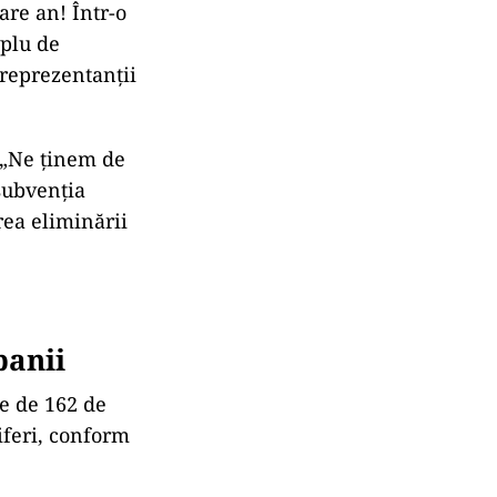
are an! Într-o
mplu de
 reprezentanții
 „Ne ținem de
subvenția
erea eliminării
banii
e de 162 de
iferi, conform