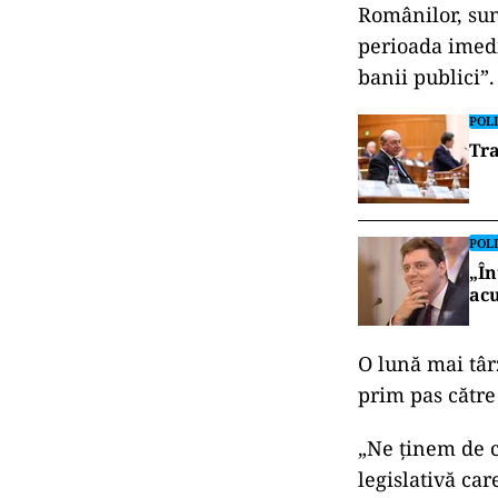
Românilor, sun
perioada imedia
banii publici”.
POLI
Tra
POLI
„În
acu
O lună mai târ
prim pas către
„Ne ținem de c
legislativă ca