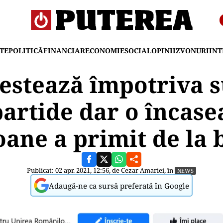
TE
POLITICĂ
FINANCIAR
ECONOMIE
SOCIAL
OPINII
ZVONURI
IN
estează împotriva s
artide dar o încase
oane a primit de la 
Publicat: 02 apr. 2021, 12:56, de
Cezar Amariei
, în
NEWS
Adaugă-ne ca sursă preferată în Google