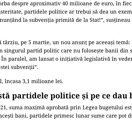
vorba despre aproximativ 40 milioane de euro, în fiec
steritate, partidele politice ar trebui să dea un exe
enunțând la subvenția primită de la Stat!”, susțineau
i târziu, pe 5 martie, un nou anunț pe aceeași temă:
 singurul partid politic care nu folosește banii din 
. În paralel, am lansat o inițiativă legislativă în ved
stei subvenții”.
el, încasa 3,1 milioane lei.
stă partidele politice și pe ce dau 
021, suma maximă aprobată prin Legea bugetului est
acești bani, partidele primesc lunar sume care pot d