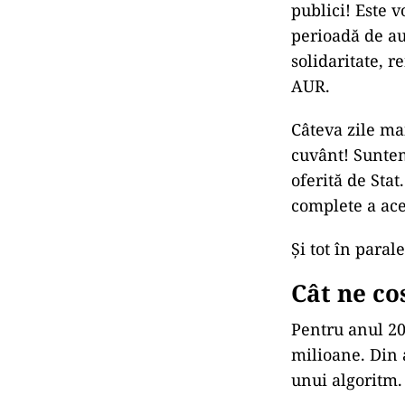
publici! Este 
perioadă de au
solidaritate, r
AUR.
Câteva zile ma
cuvânt! Suntem
oferită de Stat
complete a ace
Și tot în paral
Cât ne co
Pentru anul 2
milioane. Din 
unui algoritm.