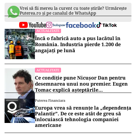
Vrei să fii mereu la curent cu toate știrile? Urmărește
Puterea.ro și pe canalul de WhatsApp
ACTUALITATE
Încă o fabrică auto a pus lacătul în
România. Industria pierde 1.200 de
angajați pe lună
ACTUALITATE
Ce condiție pune Nicușor Dan pentru
desemnarea unui nou premier. Eugen
Tomac explică așteptările
președintelui
Puterea Financiara
Europa vrea să renunțe la „dependența
Palantir”. De ce este atât de greu să
înlocuiască tehnologia companiei
americane