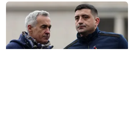
POLITICĂ
300.000 de semnături pentru o ușă care nu duce
la Georgescu. „suspeND” și Turul 2 imaginar
TOS
Politica Cookies
Protecția Datelor Personale
Despre Noi
Publicitate
Echipa
© 2026, toate drepturile rezervate puterea.ro