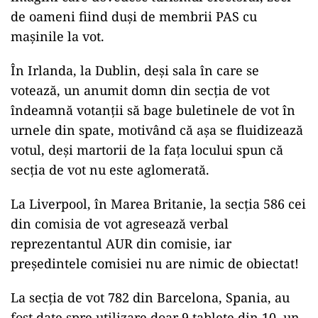
de oameni fiind duși de membrii PAS cu
mașinile la vot.
În Irlanda, la Dublin, deși sala în care se
votează, un anumit domn din secția de vot
îndeamnă votanții să bage buletinele de vot în
urnele din spate, motivând că așa se fluidizează
votul, deși martorii de la fața locului spun că
secția de vot nu este aglomerată.
La Liverpool, în Marea Britanie, la secția 586 cei
din comisia de vot agresează verbal
reprezentantul AUR din comisie, iar
președintele comisiei nu are nimic de obiectat!
La secția de vot 782 din Barcelona, Spania, au
fost date spre utilizare doar 9 tablete din 10, un