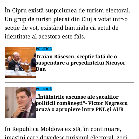
În Cipru există suspiciunea de turism electoral.
Un grup de turiști plecat din Cluj a votat într-o
secție de vot, existând bănuiala că actul de
identitate al acestora este fals.
POLITICĂ
Traian Băsescu, sceptic față de o
suspendare a președintelui Nicușor
Dan
POLITICĂ
„Întâlnirile ascunse ale șacalilor
politicii românești”- Victor Negrescu
acuză o apropiere între PNL și AUR
În Republica Moldova există, în continuare,
imagini care dovedesc turismul electoral, zeci