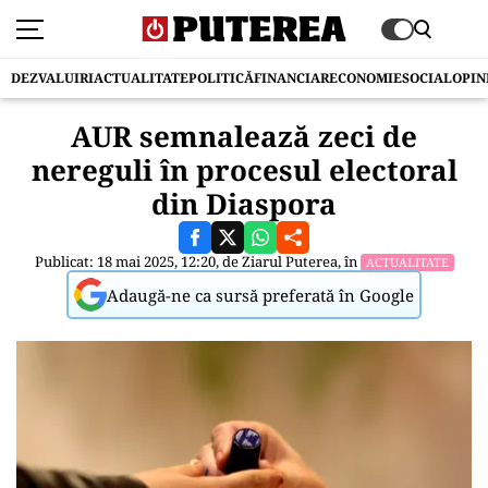
DEZVALUIRI
ACTUALITATE
POLITICĂ
FINANCIAR
ECONOMIE
SOCIAL
OPIN
AUR semnalează zeci de
nereguli în procesul electoral
din Diaspora
Publicat: 18 mai 2025, 12:20, de
Ziarul Puterea
, în
ACTUALITATE
Adaugă-ne ca sursă preferată în Google