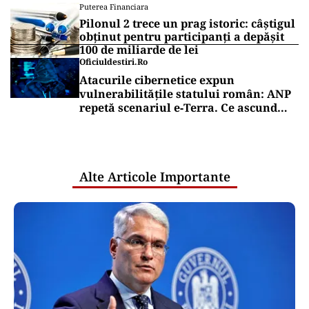
Puterea Financiara
Pilonul 2 trece un prag istoric: câștigul
obținut pentru participanți a depășit
100 de miliarde de lei
Oficiuldestiri.ro
Atacurile cibernetice expun
vulnerabilitățile statului român: ANP
repetă scenariul e‑Terra. Ce ascund
comunicările oficiale și cine răspunde
pentru mentenanța IT a instituțiilor
publice
Alte Articole Importante