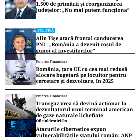
1.500 de primării și reorganizarea
județelor: „Nu mai putem funcționa”
POLITICĂ
Alin Tișe atacă frontal conducerea
PNL: „România a devenit coșul de
gunoi al investitorilor”
Puterea Financiara
România, țara UE cu cea mai redusă
alocare bugetară pe locuitor pentru
cercetare și dezvoltare, în 2025
Puterea Financiara
Transgaz vrea să devină acționar la
dezvoltatorul unui terminal american
de gaze naturale lichefiate
Oficiuldestiri.ro
Atacurile cibernetice expun
vulnerabilitățile statului român: ANP