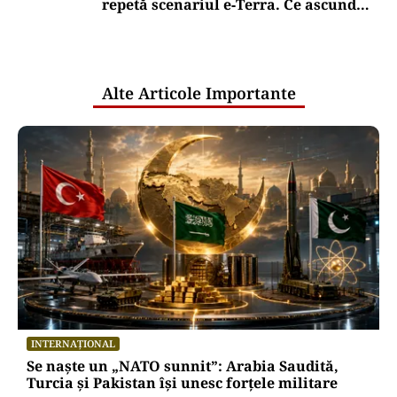
repetă scenariul e‑Terra. Ce ascund
comunicările oficiale și cine răspunde
pentru mentenanța IT a instituțiilor
publice
Alte Articole Importante
INTERNAȚIONAL
Se naște un „NATO sunnit”: Arabia Saudită,
Turcia și Pakistan își unesc forțele militare