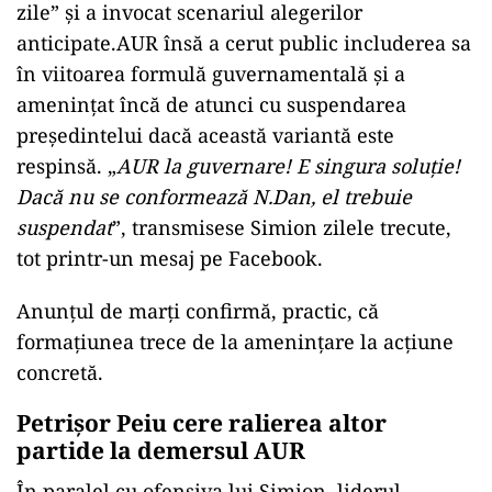
zile” și a invocat scenariul alegerilor
anticipate.AUR însă a cerut public includerea sa
în viitoarea formulă guvernamentală și a
amenințat încă de atunci cu suspendarea
președintelui dacă această variantă este
respinsă. „
AUR la guvernare! E singura soluție!
Dacă nu se conformează N.Dan, el trebuie
suspendat
”, transmisese Simion zilele trecute,
tot printr-un mesaj pe Facebook.
Anunțul de marți confirmă, practic, că
formațiunea trece de la amenințare la acțiune
concretă.
Petrișor Peiu cere ralierea altor
partide la demersul AUR
În paralel cu ofensiva lui Simion, liderul