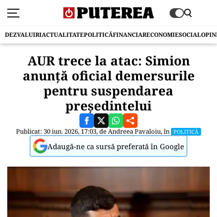
DEZVALUIRI
ACTUALITATE
POLITICĂ
FINANCIAR
ECONOMIE
SOCIAL
OPIN
AUR trece la atac: Simion
anunță oficial demersurile
pentru suspendarea
președintelui
Publicat: 30 iun. 2026, 17:03, de
Andreea Pavaloiu
, în
POLITICĂ
Adaugă-ne ca sursă preferată în Google