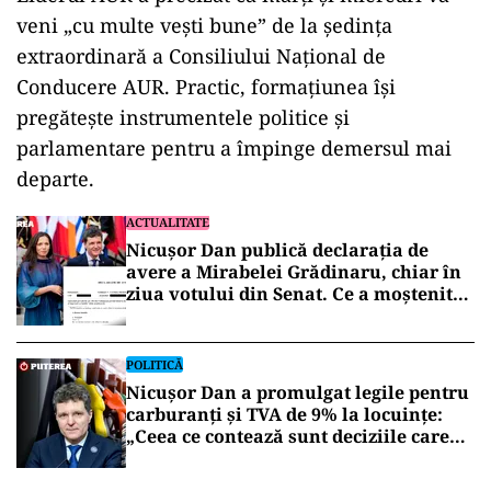
veni „cu multe vești bune” de la ședința
extraordinară a Consiliului Național de
Conducere AUR. Practic, formațiunea își
pregătește instrumentele politice și
parlamentare pentru a împinge demersul mai
departe.
ACTUALITATE
Nicușor Dan publică declarația de
avere a Mirabelei Grădinaru, chiar în
ziua votului din Senat. Ce a moștenit
partenera președintelui
POLITICĂ
Nicușor Dan a promulgat legile pentru
carburanți și TVA de 9% la locuințe:
„Ceea ce contează sunt deciziile care
aduc beneficii și protejează românii”