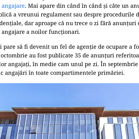
 angajare
. Mai apare din când în când și câte un an
lică a vreunui regulament sau despre procedurile d
idențiale, dar aproape că nu trece o zi fără anunțuri
 angajare a noilor funcționari.
i pare să fi devenit un fel de agenție de ocupare a f
 octombrie au fost publicate 35 de anunțuri referitoa
lor angajați, în medie cam unul pe zi. În septembrie 
ac angajări în toate compartimentele primăriei.