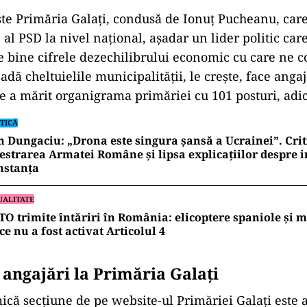
e Primăria Galați, condusă de Ionuț Pucheanu, care 
al PSD la nivel național, așadar un lider politic care
e bine cifrele dezechilibrului economic cu care ne 
cadă cheltuielile municipalității, le crește, face ang
e a mărit organigrama primăriei cu 101 posturi, adi
TICĂ
 Dungaciu: „Drona este singura șansă a Ucrainei”. Crit
estrarea Armatei Române și lipsa explicațiilor despre i
nstanța
UALITATE
O trimite întăriri în România: elicoptere spaniole și mil
ce nu a fost activat Articolul 4
 angajări la Primăria Galați
că secțiune de pe website-ul Primăriei Galați este 