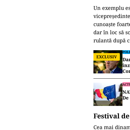
Un exemplu est
vicepreședinte 
cunoaște foart
dar în loc să s
rulantă după c
POLI
EXCLUSIV
Dan
înz
Co
ACT
NAT
De 
Festival de
Cea mai dinami