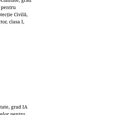
r pentru
tecție Civilă,
or, clasa I,
tate, grad IA
relor pentru