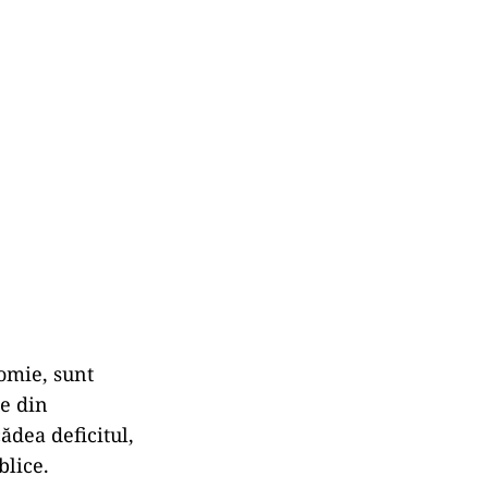
nomie, sunt
le din
ădea deficitul,
blice.