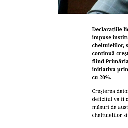
Declarațiile l
impuse instit
cheltuielilor,
continuă creș
fiind Primăria
inițiativa pr
cu 20%.
Creșterea dato
deficitul va f
măsuri de auste
cheltuielilor s