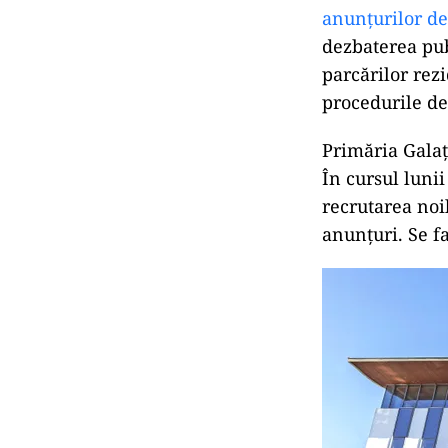
anunțurilor de
dezbaterea pub
parcărilor rez
procedurile de
Primăria Galaț
În cursul lunii
recrutarea noi
anunțuri. Se f