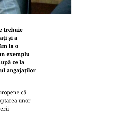
e trebuie
ți și a
tăm la o
, un exemplu
după ce la
ul angajaților
Europene că
doptarea unor
erii