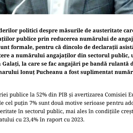
iderilor politici despre măsurile de austeritate car
uțiilor publice prin reducerea numărului de angaja
 sunt formale, pentru că dincolo de declarații asis
tere a numărului angajaților din sectorul public
 Galați, la care se fac angajări pe bandă rulantă 
imarului Ionuț Pucheanu a fost suplimentat număr
riei publice la 52% din PIB și avertizarea Comisiei 
i de cel puțin 7% sunt două motive serioase pentru a
ritate în sectorul public, mai ales în condițiile creșt
tatului cu 23,4% în raport cu 2023.