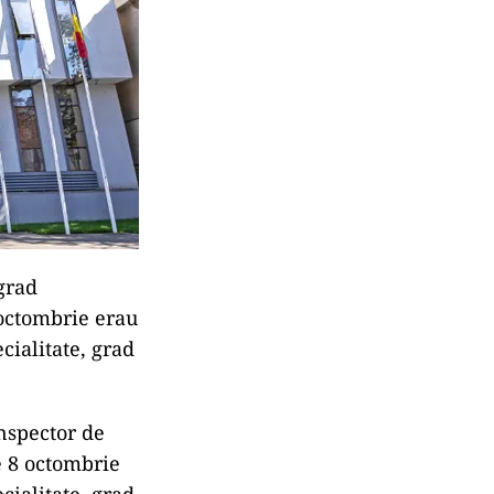
grad
2 octombrie erau
cialitate, grad
inspector de
e 8 octombrie
cialitate, grad