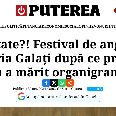
TE
POLITICĂ
FINANCIAR
ECONOMIE
SOCIAL
OPINII
ZVONURI
IN
ate?! Festival de an
ia Galați după ce p
 a mărit organigra
Publicat: 30 oct. 2024, 08:02, de
Sorin Costea
, în
POLITICĂ
Adaugă-ne ca sursă preferată în Google