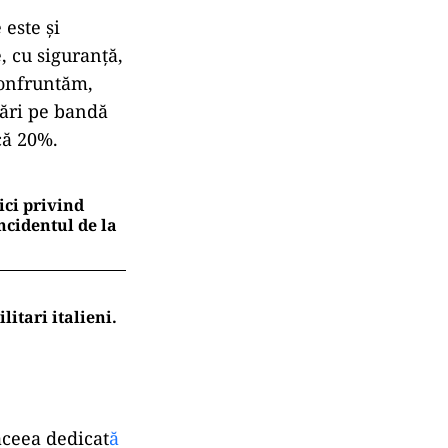
este și
, cu siguranță,
confruntăm,
ajări pe bandă
că 20%.
ici privind
ncidentul de la
itari italieni.
aceea dedicat
ă