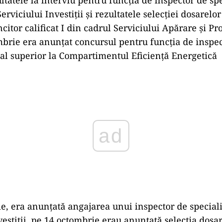
erviciului Investiții și rezultatele selecției dosarelo
itor calificat I din cadrul Serviciului Apărare și Pro
mbrie era anunțat concursul pentru funcția de inspect
al superior la Compartimentul Eficiență Energetică
ad
e, era anunțată angajarea unui inspector de speciali
vestiții, pe 14 octombrie erau anunțată selecția dosa