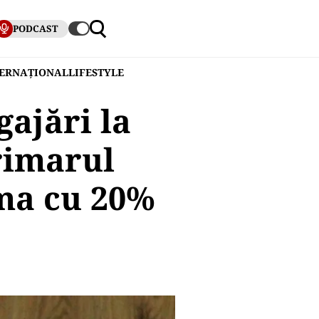
PODCAST
TERNAȚIONAL
LIFESTYLE
gajări la
rimarul
ma cu 20%