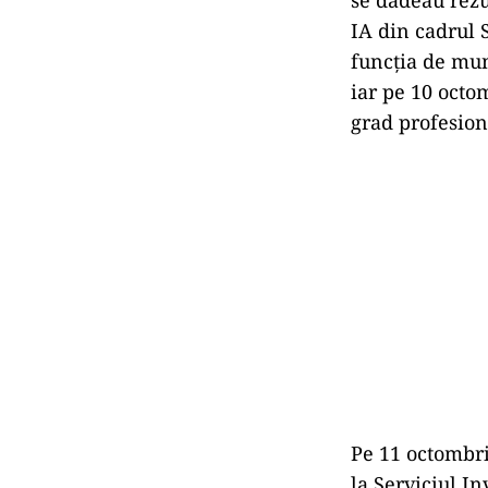
IA din cadrul S
funcția de munc
iar pe 10 octo
grad profesion
Pe 11 octombri
la Serviciul In