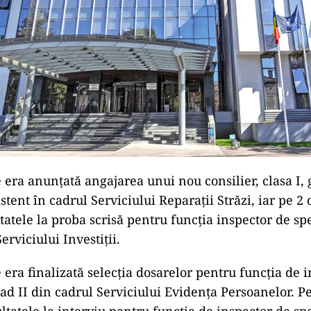
 era anunțată angajarea unui nou consilier, clasa I, 
stent în cadrul Serviciului Reparații Străzi, iar pe 
atele la proba scrisă pentru funcția inspector de spe
erviciului Investiții.
 era finalizată selecția dosarelor pentru funcția de 
grad II din cadrul Serviciului Evidența Persoanelor. P
tatele la interviu pentru funcția de inspector de spe