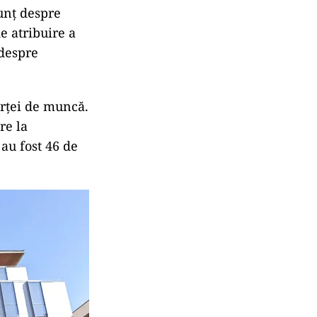
unț despre
e atribuire a
 despre
orței de muncă.
re la
au fost 46 de