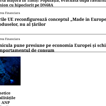
rtă majoră în Timiș! Populația, evacuată după răsturn
ion cu hipoclorit pe DN68A
rea Financiara
rile UE reconfigurează conceptul „Made in Europe
oduselor, nu al țărilor
rea Financiara
nicula pune presiune pe economia Europei și sc
mportamentul de consum
netice
litățile
: ANP