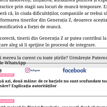
ractice prin stagii sau locuri de muncă temporare. E
ră că, în ciuda dificultăților, companiile ar trebui s
 formarea tinerilor din Generația Z, deoarece acești
emnificativă a forței de muncă.
corectă, tinerii din Generația Z ar putea contribui la
care aleg să îi sprijine în procesul de integrare.
ii mereu la curent cu toate știrile? Urmărește Puterea
 de WhatsApp
UALITATE
ă azi, două mâine: de ce barjele nu sunt scufundate to
ăre? Explicația autorităților
UALITATE