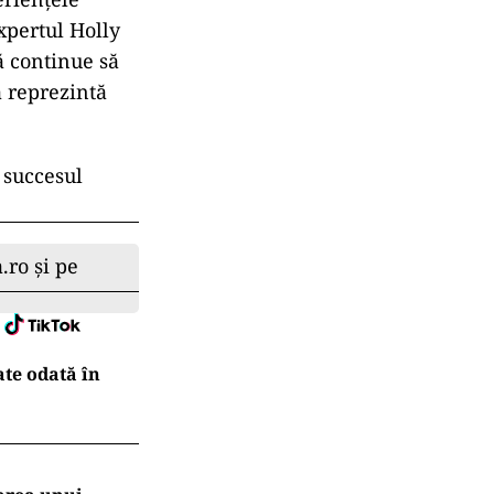
xpertul Holly
ă continue să
a reprezintă
 succesul
.ro și pe
ate odată în