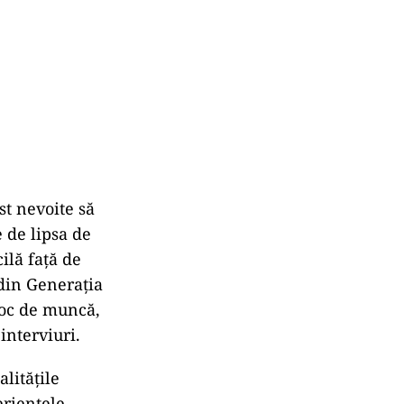
st nevoite să
 de lipsa de
ilă față de
 din Generația
loc de muncă,
interviuri.
litățile
eriențele