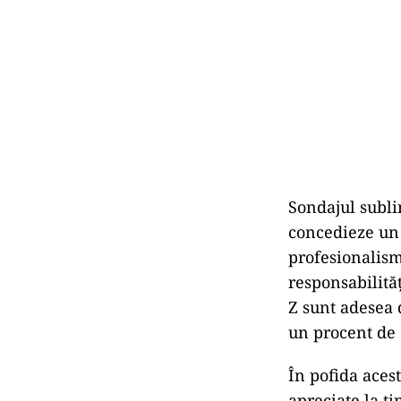
Sondajul subli
concedieze un 
profesionalism,
responsabilităț
Z sunt adesea 
un procent de 2
În pofida aces
apreciate la ti