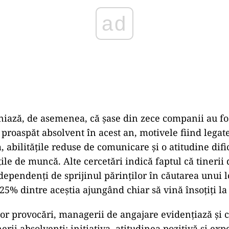
niază, de asemenea, că șase din zece companii au fo
proaspăt absolvent în acest an, motivele fiind legate
 abilitățile reduse de comunicare și o atitudine dific
ile de muncă. Alte cercetări indică faptul că tinerii
dependenți de sprijinul părinților în căutarea unui 
5% dintre aceștia ajungând chiar să vină însoțiți la 
tor provocări, managerii de angajare evidențiază și ca
nerii absolvenți: inițiativa, atitudinea pozitivă și exp