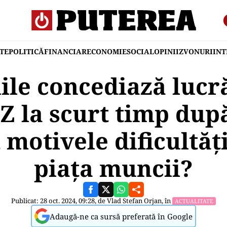
TE
POLITICĂ
FINANCIAR
ECONOMIE
SOCIAL
OPINII
ZVONURI
IN
le concediază lucră
Z la scurt timp dup
 motivele dificultăți
piața muncii?
Publicat: 28 oct. 2024, 09:28, de
Vlad Stefan Orjan
, în
ACTUALITATE
Adaugă-ne ca sursă preferată în Google