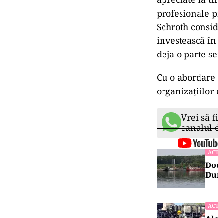
profesionale p
Schroth conside
investească în
deja o parte s
Cu o abordare 
organizațiilor 
Vrei să f
canalul
ACT
Dou
Dun
ACT