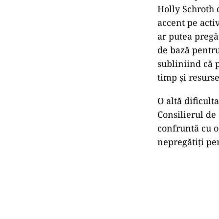
Holly Schroth 
accent pe activ
ar putea pregăt
de bază pentru 
subliniind că 
timp și resurs
O altă dificul
Consilierul de
confruntă cu o
nepregătiți pe