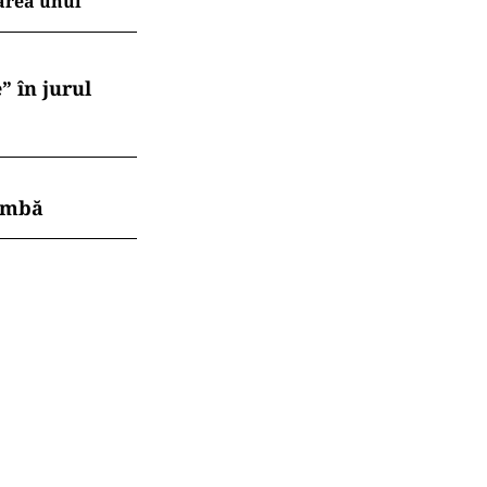
area unui
” în jurul
himbă