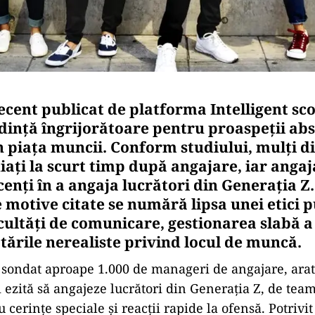
ecent publicat de platforma Intelligent sco
ndință îngrijorătoare pentru proaspeții ab
n piața muncii. Conform studiului, mulți d
ați la scurt timp după angajare, iar angaj
cenți în a angaja lucrători din Generația Z.
 motive citate se numără lipsa unei etici 
icultăți de comunicare, gestionarea slabă 
ptările nerealiste privind locul de muncă.
a sondat aproape 1.000 de manageri de angajare, arat
i ezită să angajeze lucrători din Generația Z, de team
 cerințe speciale și reacții rapide la ofensă. Potrivi