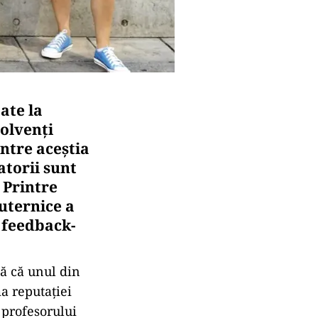
ate la
solvenți
intre aceștia
atorii sunt
 Printre
puternice a
a feedback-
ă că unul din
a reputației
t profesorului