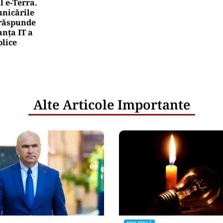
l e‑Terra.
nicările
e răspunde
nța IT a
blice
Alte Articole Importante