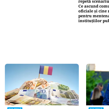
repetă scenariu
Ce ascund comu
oficiale și cin
pentru mentena
instituțiilor pu