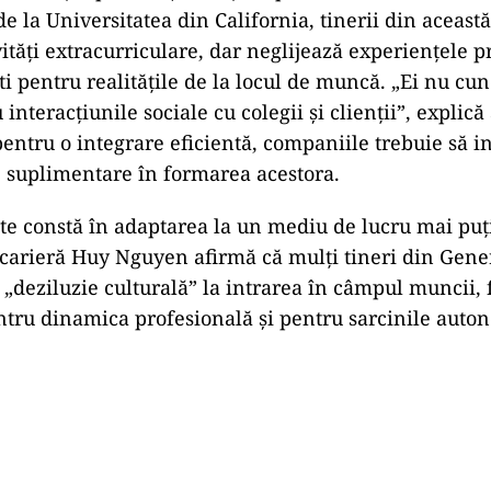
de la Universitatea din California, tinerii din aceast
ități extracurriculare, dar neglijează experiențele pr
i pentru realitățile de la locul de muncă. „Ei nu cuno
interacțiunile sociale cu colegii și clienții”, explică
pentru o integrare eficientă, companiile trebuie să i
e suplimentare în formarea acestora.
tate constă în adaptarea la un mediu de lucru mai puți
 carieră Huy Nguyen afirmă că mulți tineri din Gener
 „deziluzie culturală” la intrarea în câmpul muncii, 
ntru dinamica profesională și pentru sarcinile auto
Play