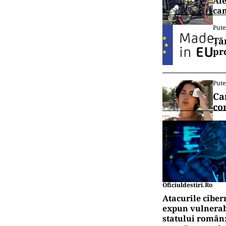
Ale
cam
Pute
Ță
pr
Pute
Ca
co
Oficiuldestiri.ro
Atacurile ciber
expun vulnerabi
statului român