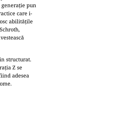
ă generație pun
actice care i-
sc abilitățile
 Schroth,
nvestească
n structurat.
ația Z se
fiind adesea
nome.