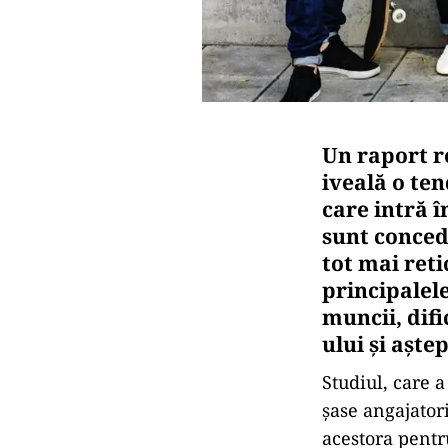
Un raport r
iveală o te
care intră î
sunt concedi
tot mai reti
principalele
muncii, dif
ului și aște
Studiul, care 
șase angajator
acestora pentru