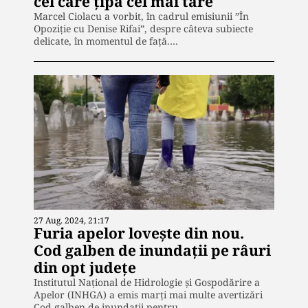
cel care țipă cel mai tare
Marcel Ciolacu a vorbit, în cadrul emisiunii ”În
Opoziție cu Denise Rifai”, despre câteva subiecte
delicate, în momentul de față.…
27 Aug. 2024, 21:17
Furia apelor lovește din nou.
Cod galben de inundaţii pe râuri
din opt judeţe
Institutul Naţional de Hidrologie şi Gospodărire a
Apelor (INHGA) a emis marți mai multe avertizări
Cod galben de inundații pentru…