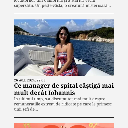
locuitorilor din California și a stârnit vechi
superstiții. Un pește-vâslă, o creatură misterioasă…
26 Aug. 2024, 22:03
Ce manager de spital câștigă mai
mult decât Iohannis
În ultimul timp, s-a discutat tot mai mult despre
remunerațiile extrem de ridicate pe care le primesc
unii șefi de…