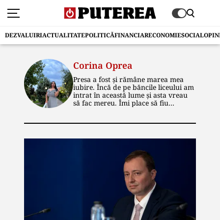
DEZVALUIRI
ACTUALITATE
POLITICĂ
FINANCIAR
ECONOMIE
SOCIAL
OPIN
Corina Oprea
Presa a fost și rămâne marea mea
iubire. Încă de pe băncile liceului am
intrat în această lume și asta vreau
să fac mereu. Îmi place să fiu
informată, la curent cu ce se
întâmplă și să transmit tot ce știu și
celorlalți. Mondenul m-a fascinat la
început de drum, dar politica este,
acum, cea care mă incită și pe care o
descopăr mai mult pe zi ce trece.