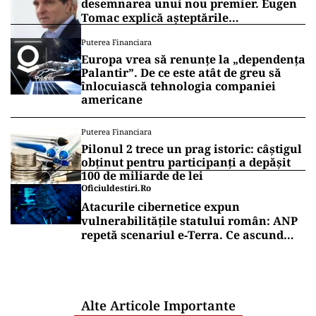
desemnarea unui nou premier. Eugen
Tomac explică așteptările
președintelui
Puterea Financiara
Europa vrea să renunțe la „dependența
Palantir”. De ce este atât de greu să
înlocuiască tehnologia companiei
americane
Puterea Financiara
Pilonul 2 trece un prag istoric: câștigul
obținut pentru participanți a depășit
100 de miliarde de lei
Oficiuldestiri.ro
Atacurile cibernetice expun
vulnerabilitățile statului român: ANP
repetă scenariul e‑Terra. Ce ascund
comunicările oficiale și cine răspunde
pentru mentenanța IT a instituțiilor
publice
Alte Articole Importante