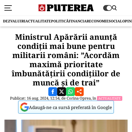
DEZVALUIRI
ACTUALITATE
POLITICĂ
FINANCIAR
ECONOMIE
SOCIAL
OPIN
Ministrul Apărării anunță
condiții mai bune pentru
militarii români: ”Acordăm
maximă prioritate
îmbunătăţirii condiţiilor de
muncă şi de trai”
Publicat: 16 aug. 2024, 12:54, de
Corina Oprea
, în
ACTUALITATE
Adaugă-ne ca sursă preferată în Google