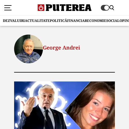
DEZVALUIRI
ACTUALITATE
POLITICĂ
FINANCIAR
ECONOMIE
SOCIAL
OPIN
George Andrei