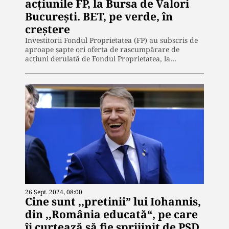
acțiunile FP, la Bursa de Valori
București. BET, pe verde, în
creștere
Investitorii Fondul Proprietatea (FP) au subscris de
aproape șapte ori oferta de rascumpărare de
acțiuni derulată de Fondul Proprietatea, la…
26 Sept. 2024, 08:00
Cine sunt ,,pretinii” lui Iohannis,
din ,,România educată“, pe care
îi curtează să fie sprijinit de PSD