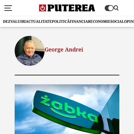
DEZVALUIRI
ACTUALITATE
POLITICĂ
FINANCIAR
ECONOMIE
SOCIAL
OPIN
George Andrei