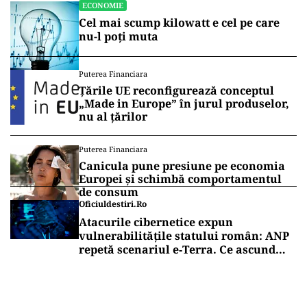
ECONOMIE
Cel mai scump kilowatt e cel pe care
nu-l poți muta
Puterea Financiara
Țările UE reconfigurează conceptul
„Made in Europe” în jurul produselor,
nu al țărilor
Puterea Financiara
Canicula pune presiune pe economia
Europei și schimbă comportamentul
de consum
Oficiuldestiri.ro
Atacurile cibernetice expun
vulnerabilitățile statului român: ANP
repetă scenariul e‑Terra. Ce ascund
comunicările oficiale și cine răspunde
pentru mentenanța IT a instituțiilor
publice