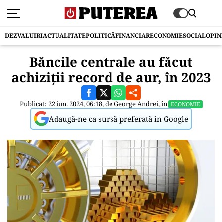
DEZVALUIRI
ACTUALITATE
POLITICĂ
FINANCIAR
ECONOMIE
SOCIAL
OPIN
Băncile centrale au făcut
achiziții record de aur, în 2023
Publicat: 22 iun. 2024, 06:18, de
George Andrei
, în
ECONOMIE
Adaugă-ne ca sursă preferată în Google