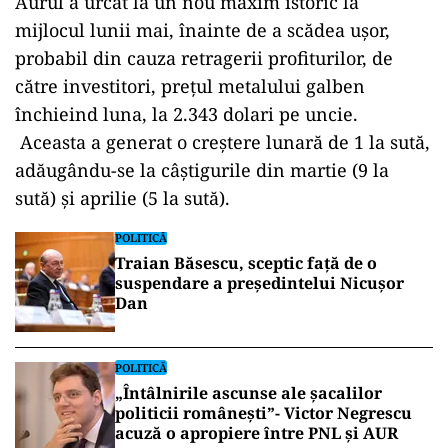
Aurul a urcat la un nou maxim istoric la
mijlocul lunii mai, înainte de a scădea ușor,
probabil din cauza retragerii profiturilor, de
către investitori, prețul metalului galben
închieind luna, la 2.343 dolari pe uncie.
Aceasta a generat o creștere lunară de 1 la sută,
adăugându-se la câștigurile din martie (9 la
sută) și aprilie (5 la sută).
POLITICĂ
Traian Băsescu, sceptic față de o
suspendare a președintelui Nicușor
Dan
POLITICĂ
„Întâlnirile ascunse ale șacalilor
politicii românești”- Victor Negrescu
acuză o apropiere între PNL și AUR