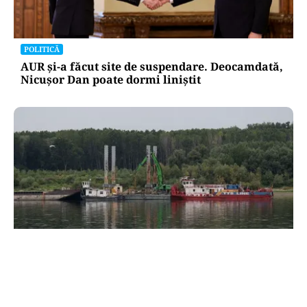
POLITICĂ
AUR și-a făcut site de suspendare. Deocamdată,
Nicușor Dan poate dormi liniștit
ACTUALITATE
Două azi, două mâine: de ce barjele nu sunt
scufundate toate odată în Dunăre? Explicația