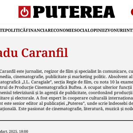
TE
POLITICĂ
FINANCIAR
ECONOMIE
SOCIAL
OPINII
ZVONURI
IN
adu Caranfil
aranfil este jurnalist, regizor de film și specialist în comunicare, cu
edia, cinematografie, publicitate și marketing politic. Absolvent al 
tografică „I.L. Caragiale”, secția Regie de film, cu nota 10 la exam
trul de Producție Cinematografică Buftea. A ocupat ulterior funcții 
eniul televiziunii și în agenții de publicitate, coordonând producț
itare și electorale. A fost expert în cooperare culturală internaționa
t este senior editor al publicației „Puterea”, unde scrie îndeosebi des
ațională. Este pasionat de cinematografie, literatură, muzică și noil
Mart. 2025, 18:00