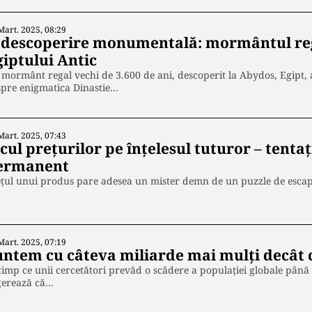
Mart. 2025, 08:29
 descoperire monumentală: mormântul rega
giptului Antic
mormânt regal vechi de 3.600 de ani, descoperit la Abydos, Egipt, a
spre enigmatica Dinastie…
Mart. 2025, 07:43
cul prețurilor pe înțelesul tuturor – tentaț
ermanent
țul unui produs pare adesea un mister demn de un puzzle de escape
Mart. 2025, 07:19
untem cu câteva miliarde mai mulți decât
timp ce unii cercetători prevăd o scădere a populației globale până l
gerează că…