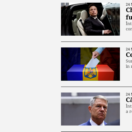
24 
Ch
fu
Înt
con
24 
C
Sun
în 
24 
Că
Înt
a r