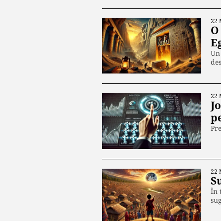
22 
O
E
Un 
de
22 
Jo
p
Pre
22 
S
În 
su