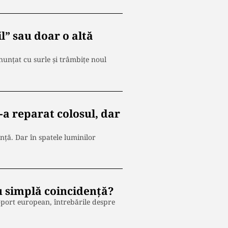
l” sau doar o altă
nunțat cu surle și trâmbițe noul
s-a reparat colosul, dar
nță. Dar în spatele luminilor
u simplă coincidență?
oport european, întrebările despre