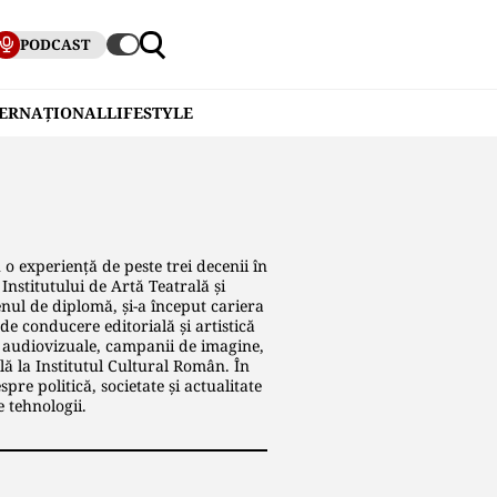
PODCAST
TERNAȚIONAL
LIFESTYLE
 o experiență de peste trei decenii în
Institutului de Artă Teatrală și
enul de diplomă, și-a început cariera
de conducere editorială și artistică
ii audiovizuale, campanii de imagine,
lă la Institutul Cultural Român. În
pre politică, societate și actualitate
e tehnologii.