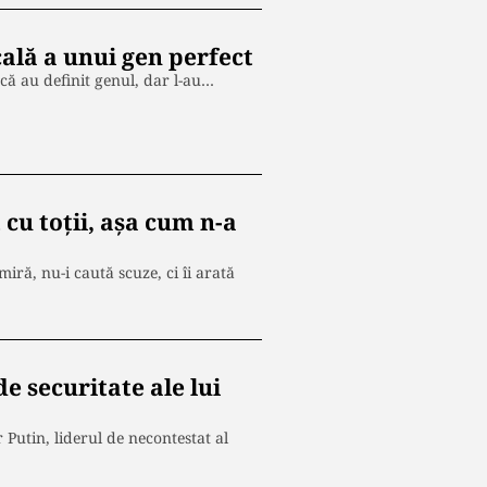
cală a unui gen perfect
 că au definit genul, dar l-au…
 cu toții, așa cum n-a
iră, nu-i caută scuze, ci îi arată
e securitate ale lui
r Putin, liderul de necontestat al