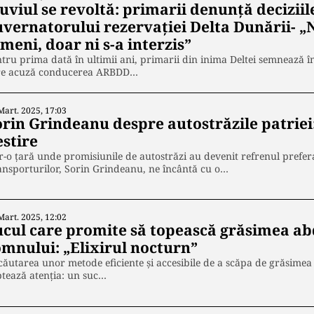
luviul se revoltă: primarii denunță decizii
uvernatorului rezervației Delta Dunării- „
meni, doar ni s-a interzis”
tru prima dată în ultimii ani, primarii din inima Deltei semnează
re acuză conducerea ARBDD…
Mart. 2025, 17:03
orin Grindeanu despre autostrăzile patriei
estire
r-o țară unde promisiunile de autostrăzi au devenit refrenul preferat
nsporturilor, Sorin Grindeanu, ne încântă cu o…
Mart. 2025, 12:02
ucul care promite să topească grăsimea a
omnului: „Elixirul nocturn”
căutarea unor metode eficiente și accesibile de a scăpa de grăsim
tează atenția: un suc…