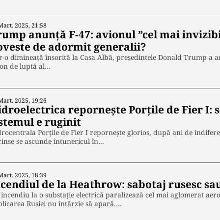
Mart. 2025, 21:58
rump anunță F-47: avionul ”cel mai invizibi
oveste de adormit generalii?
r-o dimineață însorită la Casa Albă, președintele Donald Trump a a
on de luptă al…
Mart. 2025, 19:26
droelectrica repornește Porțile de Fier I: 
stemul e ruginit
rocentrala Porțile de Fier I repornește glorios, după ani de indifere
inse se ascunde întunericul în…
Mart. 2025, 18:39
ncendiul de la Heathrow: sabotaj rusesc sa
incendiu la o substație electrică paralizează cel mai aglomerat aer
licarea Rusiei nu întârzie să apară.…