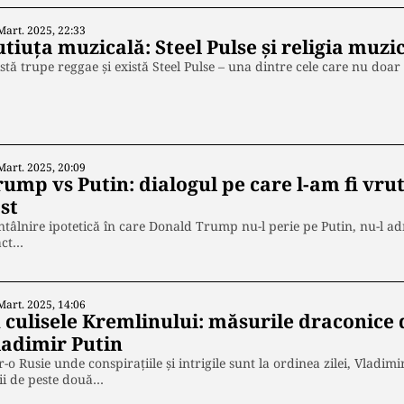
Mart. 2025, 22:33
tiuța muzicală: Steel Pulse și religia muzi
stă trupe reggae și există Steel Pulse – una dintre cele care nu doar
Mart. 2025, 20:09
ump vs Putin: dialogul pe care l-am fi vrut
st
ntâlnire ipotetică în care Donald Trump nu-l perie pe Putin, nu-l adm
act…
Mart. 2025, 14:06
 culisele Kremlinului: măsurile draconice d
ladimir Putin
r-o Rusie unde conspirațiile și intrigile sunt la ordinea zilei, Vladimi
ii de peste două…