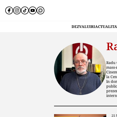
DEZVALUIRI
ACTUALITA
R
Radu C
mass-m
Cinema
la Cen
în dom
public
prezen
intern
25 