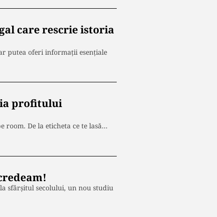
l care rescrie istoria
r putea oferi informații esențiale
ia profitului
 room. De la eticheta ce te lasă…
 credeam!
a sfârșitul secolului, un nou studiu