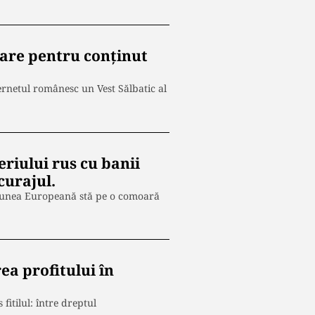
nare pentru conținut
ternetul românesc un Vest Sălbatic al
riului rus cu banii
curajul.
 Uniunea Europeană stă pe o comoară
ea profitului în
fitilul: între dreptul