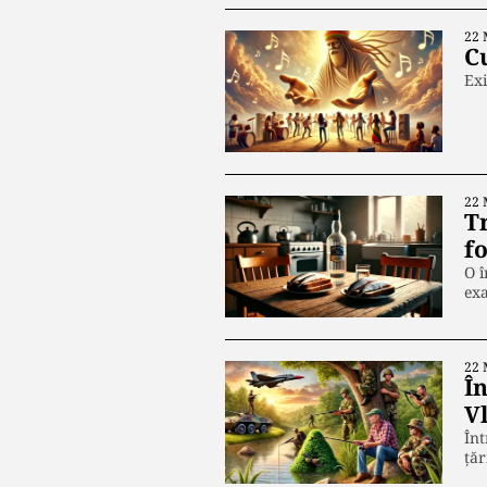
22 
Cu
Exi
22 
Tr
fo
O î
ex
22 
În
V
Înt
țăr