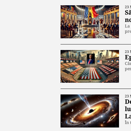
23 
S
n
La 
pre
23 
E
Cân
per
23 
De
l
L
În 