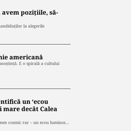
avem pozițiile, să-
andidaților la alegerile
unie americană
noștință. E o spirală a cultului
ntifică un ‘ecou
ai mare decât Calea
nomen cosmic rar – un ecou luminos…