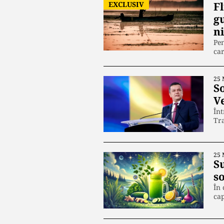
EXCLUSIV
F
g
ni
Pen
ca
25 
S
V
Înt
Tra
25 
S
s
În 
cap