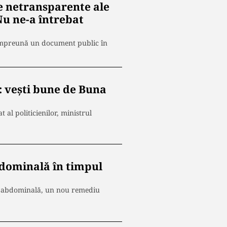
le netransparente ale
Nu ne-a întrebat
 împreună un document public în
: vești bune de Buna
 al politicienilor, ministrul
bdominală în timpul
ea abdominală, un nou remediu