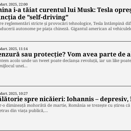
Mart. 2025, 22:00
ina i-a tăiat curentul lui Musk: Tesla opre
ncția de ”self-driving”
re reglementări stricte și provocări tehnologice, Tesla întâmpină di
ducerii autonome pe piața chineză. Gigantul american al vehicule
Mart. 2025, 11:14
enzură sau protecție? Vom avea parte de a
tem acolo unde un tweet poate declanșa revoluții, iar un like poate
mijlocul unei…
Mart. 2025, 10:27
lătorie spre nicăieri: Iohannis – depresiv, 
r-o dimineață mohorâtă de martie, România se trezește cu știrea că f
etras din viața publică,…