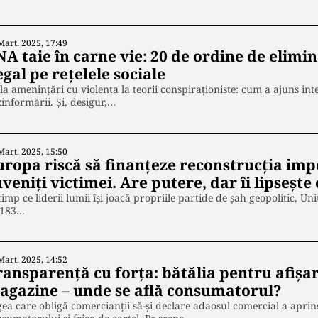
Mart. 2025, 17:49
NA taie în carne vie: 20 de ordine de elimi
egal pe rețelele sociale
la amenințări cu violența la teorii conspiraționiste: cum a ajuns in
informării. Și, desigur,…
Mart. 2025, 15:50
uropa riscă să finanțeze reconstrucția impe
veniți victimei. Are putere, dar îi lipsește 
timp ce liderii lumii își joacă propriile partide de șah geopolitic,
 183…
Mart. 2025, 14:52
ransparență cu forța: bătălia pentru afișar
agazine – unde se află consumatorul?
ea care obligă comercianții să-și declare adaosul comercial a aprins 