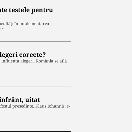
ște testele pentru
ficultăți în implementarea
lor…
legeri corecte?
 influența alegeri. România se află
înfrânt, uitat
ostul președinte, Klaus Iohannis, s-