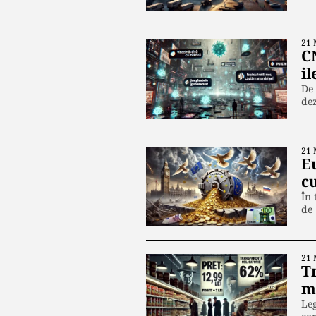
21 
C
il
De 
dez
21 
E
cu
În 
de
21 
T
m
Leg