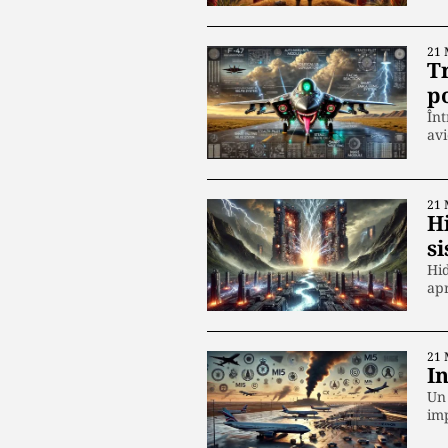
21 
T
p
Înt
avi
21 
Hi
si
Hid
apr
21 
I
Un 
imp