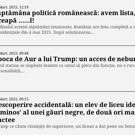
Mart. 2025, 12:19
ăptămâna politică românească: avem lista, 
ceapă ……l!
finalul acestei săptămâni tensionate, România are lista completă a c
zidențiale din 4 mai 2025. După soluționarea…
Mart. 2025, 09:48
poca de Aur a lui Trump: un acces de neb
d statuia se cioplește înainte ca omul să plece din funcție, nu e recu
sonalității,…
Mart. 2025, 09:15
scoperire accidentală: un elev de liceu ide
uminos’ al unei găuri negre, de două ori m
actee
timp ce căuta rămășițe de supernove, un licean a dat peste un fe