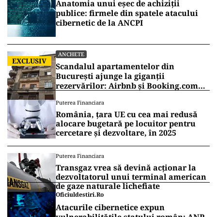
ad
Vrei să fii mereu la curent cu toate știrile? Urmărește
Puterea.ro și pe canalul de WhatsApp
DEZVĂLUIRI
Anatomia unui eșec de achiziții
publice: firmele din spatele atacului
cibernetic de la ANCPI
ANCHETE
EXCLUSIV
Scandalul apartamentelor din