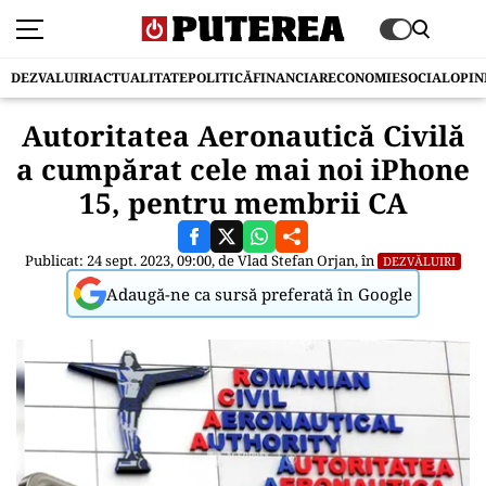
DEZVALUIRI
ACTUALITATE
POLITICĂ
FINANCIAR
ECONOMIE
SOCIAL
OPIN
Autoritatea Aeronautică Civilă
a cumpărat cele mai noi iPhone
15, pentru membrii CA
Publicat: 24 sept. 2023, 09:00, de
Vlad Stefan Orjan
, în
DEZVĂLUIRI
Adaugă-ne ca sursă preferată în Google