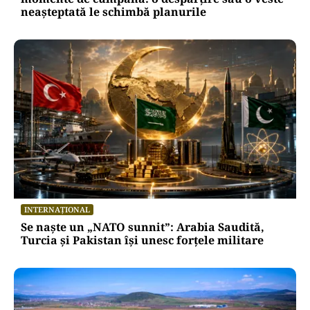
HOROSCOP
Horoscop 8 august 2026. Trei zodii trec prin
momente de cumpănă: o despărțire sau o veste
neașteptată le schimbă planurile