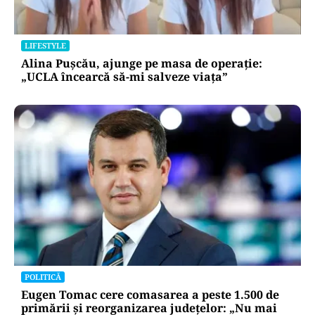
BUSINESS
TeraPlast (TRP) —Venituri în creștere,
profitabilitate sub presiune
LIFESTYLE
Alina Pușcău, ajunge pe masa de operație:
„UCLA încearcă să-mi salveze viața”