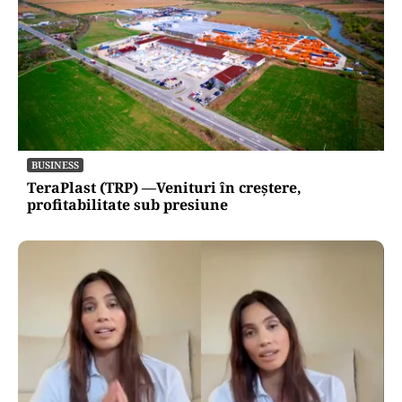
INTERNAȚIONAL
Se naște un „NATO sunnit”: Arabia Saudită,
Turcia și Pakistan își unesc forțele militare