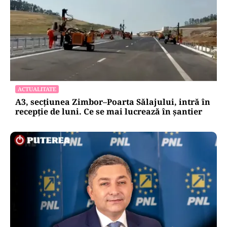
ACTUALITATE
Emil Boc refuză un nou mandat de premier:
„Mulțam fain, alții la rând!”