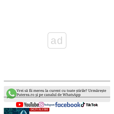
într-o astfel de controversă, când șeful CJ a
justificat achiziționarea telefoanelor „pentru
oamenii de la drumuri”.
Citește și:
Controversă la CJ Buzău: Aproape
12.000 de euro cheltuiți pe telefoane mobile și
tablete de lux, în detrimentul investițiilor
esențiale. Firma de „casă” a pus 20% peste
prețul pieței