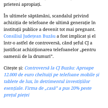
Consiliului de Administrație al AACR. Aceștia
sunt: Bogdan Stelian MINDRESCU, Nicolae
Octavian STOICA, George Bogdan ILEA,
Alexandru ANGHEL, Lucian TAROPA, Mihai
NEACSU și Eduard MIKE.
Un aspect care a generat îngrijorare în rândul
opiniei publice este legat de legătura dintre
directorul general al AACR,
Nicolae Stoica
, și
Bogdan Mândrescu
, sforarul șef de la Ministerul
Transporturilor, despre care se spune că ar fi
prieteni apropiați.
În ultimele săptămâni, scandalul privind
achiziția de telefoane de ultimă generație în
instituții publice a devenit tot mai pregnant.
Consiliul Județean Buzău
a fost implicat și el