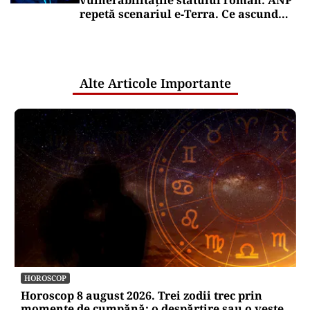
București ajunge la giganții
rezervărilor: Airbnb și Booking.com
anunță măsuri și cer respectarea legii
Puterea Financiara
România, țara UE cu cea mai redusă
alocare bugetară pe locuitor pentru
cercetare și dezvoltare, în 2025
Puterea Financiara
Transgaz vrea să devină acționar la
dezvoltatorul unui terminal american
de gaze naturale lichefiate
Oficiuldestiri.ro
Atacurile cibernetice expun
vulnerabilitățile statului român: ANP
repetă scenariul e‑Terra. Ce ascund
comunicările oficiale și cine răspunde
pentru mentenanța IT a instituțiilor
publice
Alte Articole Importante