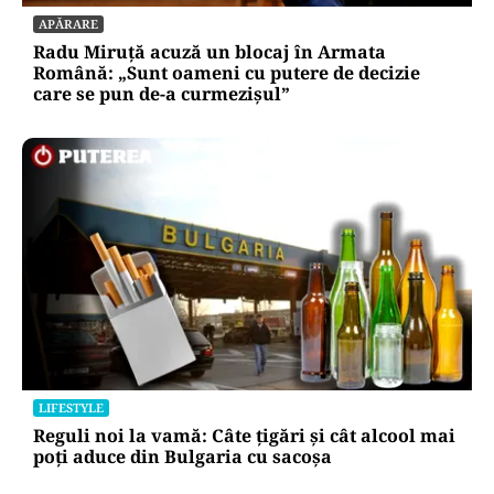
APĂRARE
Radu Miruță acuză un blocaj în Armata
Română: „Sunt oameni cu putere de decizie
care se pun de-a curmezișul”
LIFESTYLE
Reguli noi la vamă: Câte țigări și cât alcool mai
poți aduce din Bulgaria cu sacoșa