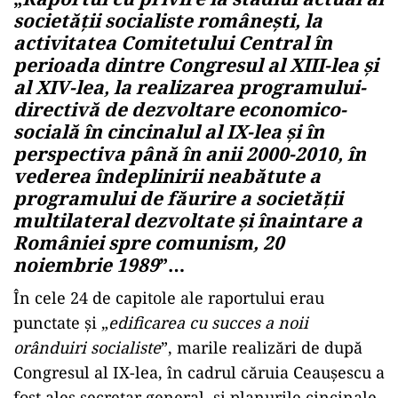
societăţii socialiste româneşti, la
activitatea Comitetului Central în
perioada dintre Congresul al XIII-lea şi
al XIV-lea, la realizarea programului-
directivă de dezvoltare economico-
socială în cincinalul al IX-lea şi în
perspectiva până în anii 2000-2010, în
vederea îndeplinirii neabătute a
programului de făurire a societăţii
multilateral dezvoltate şi înaintare a
României spre comunism, 20
noiembrie 1989
”…
În cele 24 de capitole ale raportului erau
punctate şi „
edificarea cu succes a noii
orânduiri socialiste
”, marile realizări de după
Congresul al IX-lea, în cadrul căruia Ceauşescu a
fost ales secretar general, şi planurile cincinale