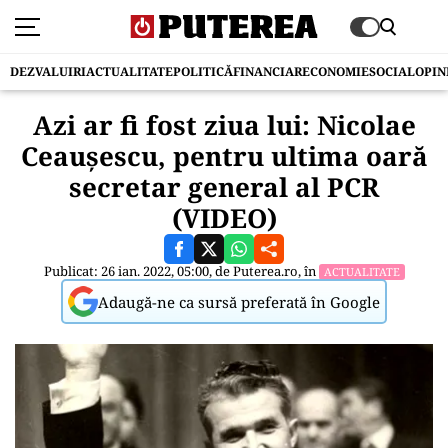
DEZVALUIRI
ACTUALITATE
POLITICĂ
FINANCIAR
ECONOMIE
SOCIAL
OPIN
Azi ar fi fost ziua lui: Nicolae
Ceaușescu, pentru ultima oară
secretar general al PCR
(VIDEO)
Publicat: 26 ian. 2022, 05:00, de
Puterea.ro
, în
ACTUALITATE
Adaugă-ne ca sursă preferată în Google