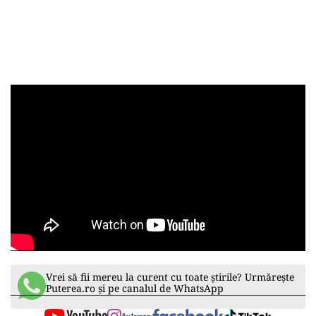
Vrei să fii mereu la curent cu toate știrile? Urmărește
Puterea.ro și pe canalul de WhatsApp