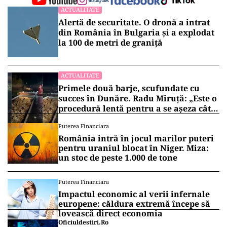
ACTUALITATE
Alertă de securitate. O dronă a intrat
din România în Bulgaria şi a explodat
la 100 de metri de graniţă
ACTUALITATE
Primele două barje, scufundate cu
succes în Dunăre. Radu Miruță: „Este o
procedură lentă pentru a se așeza cât
mai bine”
Puterea Financiara
România intră în jocul marilor puteri
pentru uraniul blocat în Niger. Miza:
un stoc de peste 1.000 de tone
Puterea Financiara
Impactul economic al verii infernale
europene: căldura extremă începe să
lovească direct economia
Oficiuldestiri.ro