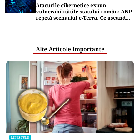
Atacurile cibernetice expun
vulnerabilitățile statului român: ANP
repetă scenariul e‑Terra. Ce ascund
comunicările oficiale și cine răspunde
pentru mentenanța IT a instituțiilor
publice
Alte Articole Importante
LIFESTYLE