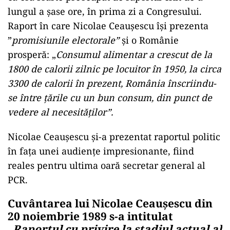
lungul a şase ore, în prima zi a Congresului.
Raport în care Nicolae Ceauşescu își prezenta
”
promisiunile electorale”
și o Românie
prosperă: „
Consumul alimentar a crescut de la
1800 de calorii zilnic pe locuitor în 1950, la circa
3300 de calorii în prezent, România înscriindu-
se între ţările cu un bun consum, din punct de
vedere al necesităţilor”.
Nicolae Ceauşescu şi-a prezentat raportul politic
în faţa unei audienţe impresionante, fiind
reales pentru ultima oară secretar general al
PCR.
Cuvântarea lui Nicolae Ceauşescu din
20 noiembrie 1989 s-a intitulat
„
Raportul cu privire la stadiul actual al