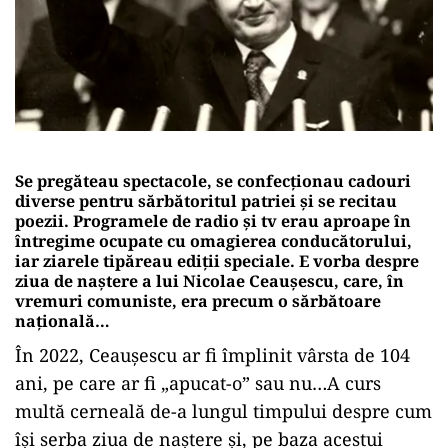
Se pregăteau spectacole, se confecționau cadouri
diverse pentru sărbătoritul patriei și se recitau
poezii. Programele de radio și tv erau aproape în
întregime ocupate cu omagierea conducătorului,
iar ziarele tipăreau ediții speciale. E vorba despre
ziua de naștere a lui Nicolae Ceaușescu, care, în
vremuri comuniste, era precum o sărbătoare
națională…
În 2022, Ceaușescu ar fi împlinit vârsta de 104
ani, pe care ar fi „apucat-o” sau nu…A curs
multă cerneală de-a lungul timpului despre cum
își serba ziua de naștere și, pe baza acestui