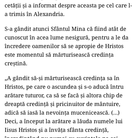
cetăţii şi a informat despre aceasta pe cel care l-
a trimis în Alexandria.
S-a gândit atunci Sfântul Mina că fiind atât de
cunoscut în acea lume nesigură, pentru a le da
încredere oamenilor să se apropie de Hristos
este momentul să mărturisească credinţa
creştină.
„A gândit să-şi mărturisească credinţa sa în
Hristos, pe care o ascundea şi s-o aducă întru
arătare tuturor, ca să se facă şi altora chip de
dreaptă credinţă şi pricinuitor de mântuire,
adică să iasă la nevoinţa mucenicească. (…)
Deci, a început la arătare a lăuda numele lui
Iisus Hristos şi a învăţa sfânta credinţă,