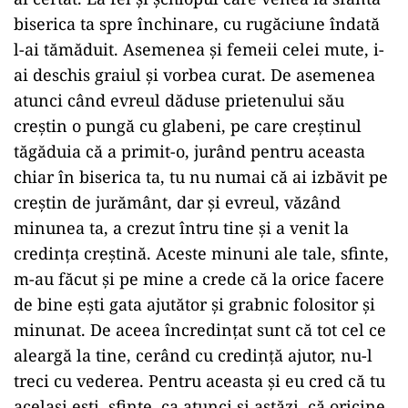
biserica ta spre închinare, cu rugăciune îndată
l-ai tămăduit. Asemenea și femeii celei mute, i-
ai deschis graiul și vorbea curat. De asemenea
atunci când evreul dăduse prietenului său
creștin o pungă cu glabeni, pe care creștinul
tăgăduia că a primit-o, jurând pentru aceasta
chiar în biserica ta, tu nu numai că ai izbăvit pe
creștin de jurământ, dar și evreul, văzând
minunea ta, a crezut întru tine și a venit la
credința creștină. Aceste minuni ale tale, sfinte,
m-au făcut și pe mine a crede că la orice facere
de bine ești gata ajutător și grabnic folositor și
minunat. De aceea încredințat sunt că tot cel ce
aleargă la tine, cerând cu credință ajutor, nu-l
treci cu vederea. Pentru aceasta și eu cred că tu
același ești, sfinte, ca atunci și astăzi, că oricine