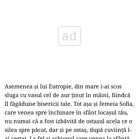
Play
Asemenea și lui Eutropie, din mare i-ai scos
sluga cu vasul cel de aur ținut în mâini, fiindcă
îl făgăduise bisericii tale. Tot așa și femeia Sofia,
care venea spre închinare în sfânt locașul tău,
nu numai că a fost izbăvită de ostașul acela ce o
silea spre păcat, dar și pe ostaș, după cuviință l-
ai certat. La fel și șchiopul care venea la sfântă