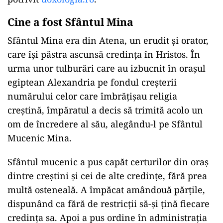
Cine a fost Sfântul Mina
Sfântul Mina era din Atena, un erudit şi orator,
care îşi păstra ascunsă credinţa în Hristos. În
urma unor tulburări care au izbucnit în oraşul
egiptean Alexandria pe fondul creşterii
numărului celor care îmbrăţişau religia
creştină, împăratul a decis să trimită acolo un
om de încredere al său, alegându-l pe Sfântul
Mucenic Mina.
Sfântul mucenic a pus capăt certurilor din oraş
dintre creştini şi cei de alte credinţe, fără prea
multă osteneală. A împăcat amândouă părţile,
dispunând ca fără de restricţii să-şi ţină fiecare
credinţa sa. Apoi a pus ordine în administraţia