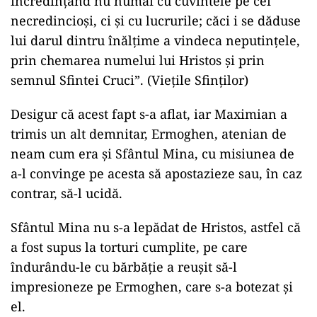
încredinţând nu numai cu cuvintele pe cei
necredincioşi, ci şi cu lucrurile; căci i se dăduse
lui darul dintru înălţime a vindeca neputinţele,
prin chemarea numelui lui Hristos şi prin
semnul Sfintei Cruci”. (Vieţile Sfinţilor)
Desigur că acest fapt s-a aflat, iar Maximian a
trimis un alt demnitar, Ermoghen, atenian de
neam cum era şi Sfântul Mina, cu misiunea de
a-l convinge pe acesta să apostazieze sau, în caz
contrar, să-l ucidă.
Sfântul Mina nu s-a lepădat de Hristos, astfel că
a fost supus la torturi cumplite, pe care
îndurându-le cu bărbăţie a reuşit să-l
impresioneze pe Ermoghen, care s-a botezat şi
el.