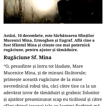
Astăzi, 10 decembrie, este Sărbătoarea Sfinţilor
Mucenici Mina, Ermoghen şi Eugraf. Află cine a
fost Sfântul Mina și citește cea mai puternică
rugăciune, pentru ajutor și tămăduire.
Rugăciune Sf. Mina
“O, preasfinte și întru tot lăudate, Mare
Mucenice Mina, și de minuni făcătorule;
primește această rugăciune de la mine
nevrednicul robul tău, căci către tine ca la un
adevărat izvor de tămăduiri și grabnic folositor
și ajutător preaminunat scap eu ticălosul și către
sfânt chipul icoanei tale cu lacrimi fierbinți mă