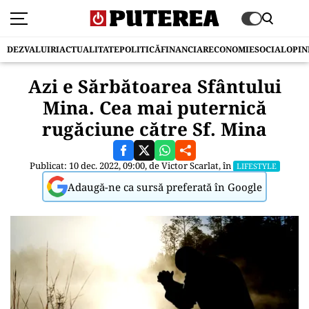
DEZVALUIRI
ACTUALITATE
POLITICĂ
FINANCIAR
ECONOMIE
SOCIAL
OPIN
Azi e Sărbătoarea Sfântului
Mina. Cea mai puternică
rugăciune către Sf. Mina
Publicat: 10 dec. 2022, 09:00, de
Victor Scarlat
, în
LIFESTYLE
Adaugă-ne ca sursă preferată în Google