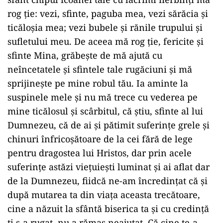
rog ție: vezi, sfinte, paguba mea, vezi sărăcia și
ticăloșia mea; vezi bubele și rănile trupului și
sufletului meu. De aceea mă rog ție, fericite și
sfinte Mina, grăbește de mă ajută cu
neîncetatele și sfintele tale rugăciuni și mă
sprijinește pe mine robul tău. Ia aminte la
suspinele mele și nu mă trece cu vederea pe
mine ticălosul și scârbitul, că știu, sfinte al lui
Dumnezeu, că de ai și pătimit suferințe grele și
chinuri înfricoșătoare de la cei fără de lege
pentru dragostea lui Hristos, dar prin acele
suferințe astăzi viețuiești luminat și ai aflat dar
de la Dumnezeu, fiidcă ne-am încredințat că și
după mutarea ta din viața aceasta trecătoare,
cine a năzuit la sfântă biserica ta și cu credință
ți s-a rugat, nu a rămas neajutat. Că cine te-a