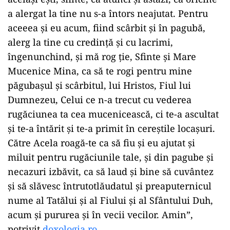
a alergat la tine nu s-a întors neajutat. Pentru
aceeea și eu acum, fiind scârbit și în pagubă,
alerg la tine cu credință și cu lacrimi,
îngenunchind, și mă rog ție, Sfinte și Mare
Mucenice Mina, ca să te rogi pentru mine
păgubașul și scârbitul, lui Hristos, Fiul lui
Dumnezeu, Celui ce n-a trecut cu vederea
rugăciunea ta cea mucenicească, ci te-a ascultat
și te-a întărit și te-a primit în cereștile locașuri.
Către Acela roagă-te ca să fiu și eu ajutat și
miluit pentru rugăciunile tale, și din pagube și
necazuri izbăvit, ca să laud și bine să cuvântez
și să slăvesc întrutotlăudatul și preaputernicul
nume al Tatălui și al Fiului și al Sfântului Duh,
acum și pururea și în vecii vecilor. Amin”,
potrivit
doxologia.ro
.