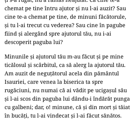
chemat pe tine întru ajutor și nu l-ai auzit? Sau
cine te-a chemat pe tine, de minuni făcătorule,
și tu l-ai trecut cu vederea? Sau cine în pagube
fiind și alergând spre ajutorul tău, nu i-ai
descoperit paguba lui?
Minunile și ajutorul tău m-au făcut și pe mine
ticălosul și scârbitul, ca să alerg la ajutorul tău.
Am auzit de neguțătorul acela din pământul
Isauriei, care venea la biserica ta spre
rugăciuni, nu numai că ai vădit pe ucigașul său
și l-ai scos din paguba lui dându-i îndărăt punga
cu galbeni; dar, o! minune, că și din mort și tăiat
în bucăți, tu l-ai vindecat și l-ai făcut sănătos.