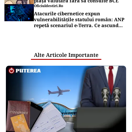
piața valutară fără să consulte BCE
Oficiuldestiri.ro
Atacurile cibernetice expun
vulnerabilitățile statului român: ANP
repetă scenariul e‑Terra. Ce ascund
comunicările oficiale și cine răspunde
pentru mentenanța IT a instituțiilor
publice
Alte Articole Importante