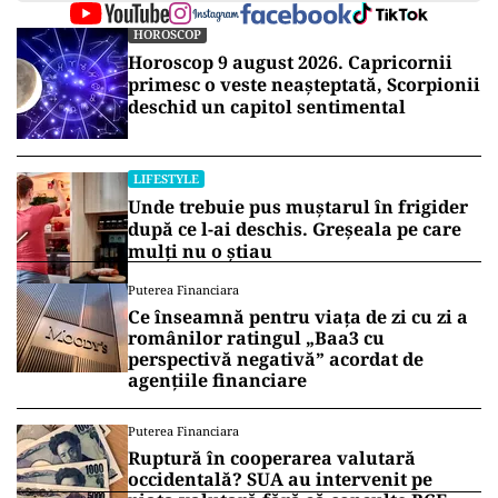
HOROSCOP
Horoscop 9 august 2026. Capricornii
primesc o veste neașteptată, Scorpionii
deschid un capitol sentimental
LIFESTYLE
Unde trebuie pus muștarul în frigider
după ce l-ai deschis. Greșeala pe care
mulți nu o știau
Puterea Financiara
Ce înseamnă pentru viața de zi cu zi a
românilor ratingul „Baa3 cu
perspectivă negativă” acordat de
agențiile financiare
Puterea Financiara
Ruptură în cooperarea valutară
occidentală? SUA au intervenit pe