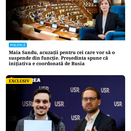
POLITICĂ
Maia Sandu, acuzații pentru cei care vor să o
suspende din funcție. Președinta spune că
inițiativa e coordonată de Rusia
EXCLUSIV
EXCLUSIV