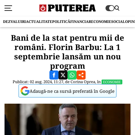
DEZVALUIRI
ACTUALITATE
POLITICĂ
FINANCIAR
ECONOMIE
SOCIAL
OPIN
Bani de la stat pentru mii de
români. Florin Barbu: La 1
septembrie lansăm un nou
program
Publicat: 02 aug. 2024, 11:27, de
Corina Oprea
, în
ECONOMIE
Adaugă-ne ca sursă preferată în Google