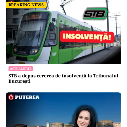
BREAKING NEWS
BREAKING NEWS
ACTUALITATE
STB a depus cererea de insolvență la Tribunalul
București