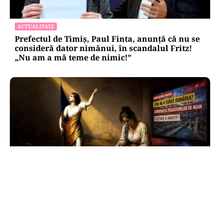
ACTUALITATE
Prefectul de Timiș, Paul Finta, anunță că nu se
consideră dator nimănui, în scandalul Fritz!
„Nu am a mă teme de nimic!”
ANALIZĂ
Trei luni fără Guvern: România funcționează,
dar nu mai poate hotărî încotro merge