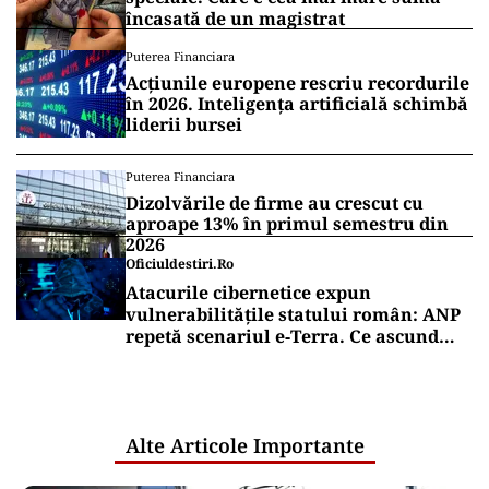
încasată de un magistrat
Puterea Financiara
Acțiunile europene rescriu recordurile
în 2026. Inteligența artificială schimbă
liderii bursei
Puterea Financiara
Dizolvările de firme au crescut cu
aproape 13% în primul semestru din
2026
Oficiuldestiri.ro
Atacurile cibernetice expun
vulnerabilitățile statului român: ANP
repetă scenariul e‑Terra. Ce ascund
comunicările oficiale și cine răspunde
pentru mentenanța IT a instituțiilor
publice
Alte Articole Importante