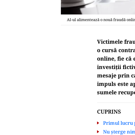
AI-ul alimentează o nouă fraudă onlin
Victimele fra
o cursă contr
online, fie că
investiții fic
mesaje prin ca
impuls este ap
sumele recupe
CUPRINS
Primul lucru 
Nu șterge nim