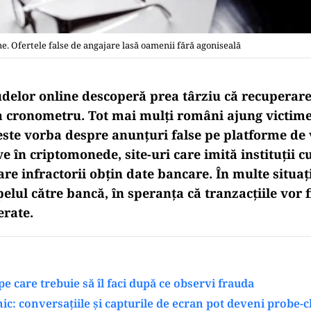
e. Ofertele false de angajare lasă oamenii fără agoniseală
udelor online descoperă prea târziu că recuperare
a cronometru. Tot mai mulți români ajung victime
 este vorba despre anunțuri false pe platforme de
tive în criptomonede, site-uri care imită instituții 
re infractorii obțin date bancare. În multe situaț
elul către bancă, în speranța că tranzacțiile vor f
rate.
pe care trebuie să îl faci după ce observi frauda
ic: conversațiile și capturile de ecran pot deveni probe-c