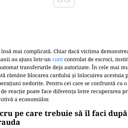
e însă mai complicată. Chiar dacă victima demonstrea
banii au ajuns într-un
cont
controlat de escroci, insti
automat transferurile deja autorizate. În cele mai mu
ă rămâne blocarea cardului și înlocuirea acestuia 
perațiuni nedorite. Pentru cei care se confruntă cu
a de reacție poate face diferența între recuperarea pr
nitivă a economiilor.
cru pe care trebuie să îl faci după
frauda