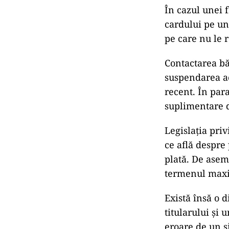
În cazul unei 
cardului pe un 
pe care nu le 
Contactarea băn
suspendarea ac
recent. În par
suplimentare d
Legislația priv
ce află despre
plată. De asem
termenul maxim
Există însă o d
titularului și 
eroare de un s