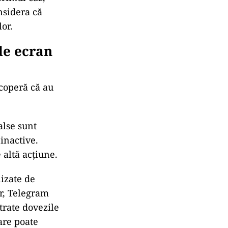
nsidera că
or.
de ecran
coperă că au
alse sunt
 inactive.
 altă acțiune.
lizate de
r, Telegram
trate dovezile
care poate