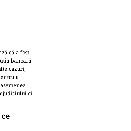
ză că a fost
tuția bancară
lte cazuri,
pentru a
 o asemenea
ejudiciului și
 ce