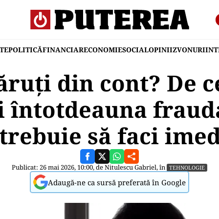
TE
POLITICĂ
FINANCIAR
ECONOMIE
SOCIAL
OPINII
ZVONURI
IN
ăruți din cont? De 
i întotdeauna frauda
 trebuie să faci imed
Publicat: 26 mai 2026, 10:00, de
Nitulescu Gabriel
, în
TEHNOLOGIE
Adaugă-ne ca sursă preferată în Google