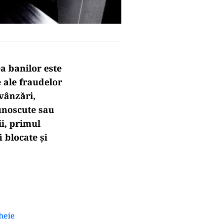
a banilor este
 ale fraudelor
 vânzări,
cunoscute sau
ii, primul
i blocate și
heie