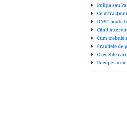
Poliția sau P
Ce infracțiuni
DNSC poate fi
Când intervin
Cum trebuie r
Fraudele de p
Greșelile car
Recuperarea b