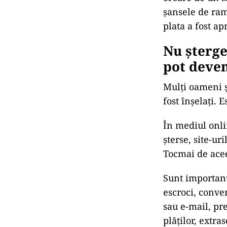
șansele de ram
plata a fost a
Nu șterge
pot deven
Mulți oameni ș
fost înșelați. 
În mediul onlin
șterse, site-ur
Tocmai de aceea
Sunt importante
escroci, conve
sau e-mail, pr
plăților, extra