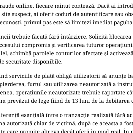
fraude online, fiecare minut contează. Dacă ai introd
site suspect, ai oferit coduri de autentificare sau obs
recunoști, primul pas este să limitezi imediat paguba
cii trebuie făcută fără întârziere. Solicită blocarea
cesului compromis și verificarea tuturor operațiuni
alel, schimbă parolele conturilor afectate și activeaz
e securitate disponibile.
ind serviciile de plată obligă utilizatorii să anunțe 
 pierderea, furtul sau utilizarea neautorizată a inst
enea, operațiunile neautorizate trebuie raportate câ
 prevăzut de lege fiind de 13 luni de la debitarea 
iferență esențială între o tranzacție realizată fără a
una autorizată chiar de victimă, după ce aceasta a fos
ite care promite altceva decât oferă în mod real. În 