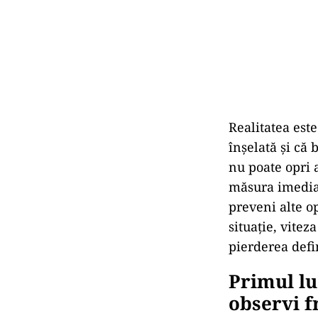
Realitatea est
înșelată și că 
nu poate opri 
măsura imediat
preveni alte o
situație, vitez
pierderea defi
Primul lu
observi 