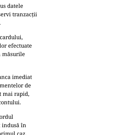
us datele
ervi tranzacții
.
 cardului,
lor efectuate
ă măsurile
banca imediat
rumentelor de
t mai rapid,
contului.
cordul
t indusă în
primul caz,