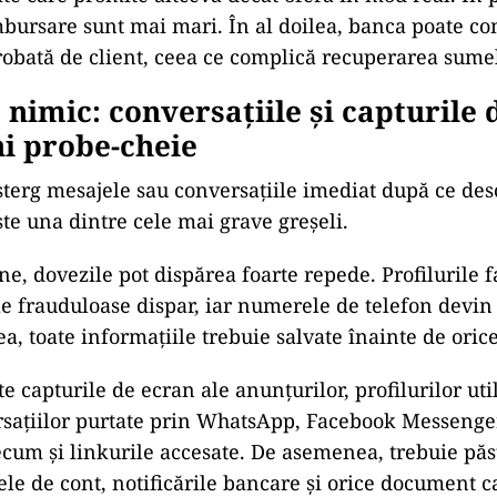
bursare sunt mai mari. În al doilea, banca poate co
probată de client, ceea ce complică recuperarea sumel
 nimic: conversațiile și capturile 
i probe-cheie
terg mesajele sau conversațiile imediat după ce des
Este una dintre cele mai grave greșeli.
e, dovezile pot dispărea foarte repede. Profilurile f
ile frauduloase dispar, iar numerele de telefon devin
, toate informațiile trebuie salvate înainte de orice
 capturile de ecran ale anunțurilor, profilurilor uti
rsațiilor purtate prin WhatsApp, Facebook Messenge
ecum și linkurile accesate. De asemenea, trebuie păs
sele de cont, notificările bancare și orice document 