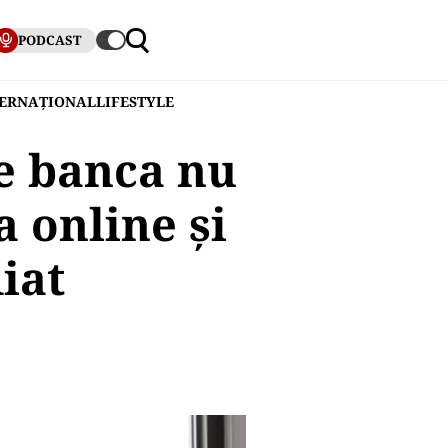
PODCAST
TERNAȚIONAL
LIFESTYLE
ce banca nu
 online și
iat