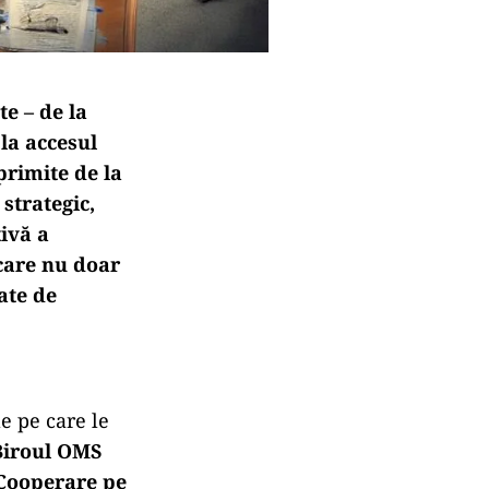
e – de la
la accesul
primite de la
strategic,
tivă a
 care nu doar
ate de
e pe care le
Biroul OMS
 Cooperare pe