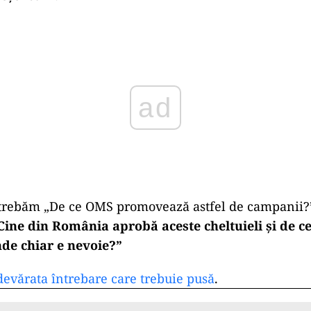
ad
ntrebăm „De ce OMS promovează astfel de campanii?”,
Cine din România aprobă aceste cheltuieli și de c
nde chiar e nevoie?”
devărata întrebare care trebuie pusă
.