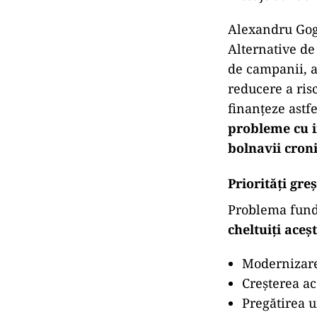
Alexandru Gog
Alternative de 
de campanii, 
reducere a ris
finanțeze astfe
probleme cu i
bolnavii cron
Priorități gre
Problema fund
cheltuiți aceș
Modernizarea
Creșterea a
Pregătirea u