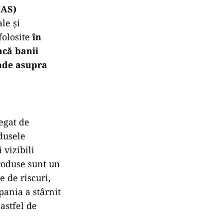
NAS)
le și
folosite
în
acă banii
cade asupra
egat de
dusele
 vizibili
roduse sunt un
e de riscuri,
pania a stârnit
 astfel de