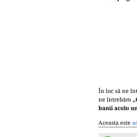
În loc să ne î
ne întrebăm
„
banii acolo u
Aceasta este
a