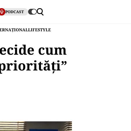
PODCAST
TERNAȚIONAL
LIFESTYLE
decide cum
priorități”