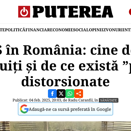
TE
POLITICĂ
FINANCIAR
ECONOMIE
SOCIAL
OPINII
ZVONURI
IN
 în România: cine 
uiți și de ce există ”
distorsionate
Publicat: 04 feb. 2025, 20:03, de
Radu Caranfil
, în
SĂNĂTATE
Adaugă-ne ca sursă preferată în Google