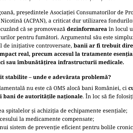
oană, președintele Asociației Consumatorilor de Pr
Nicotină (ACPAN), a criticat dur utilizarea fondurilo
acuzând că se promovează
dezinformarea
în locul u
curilor pentru fumători. Argumentul său este simplu:
l de inițiative controversate,
banii ar fi trebuit dir
mpact real, precum accesul la tratamente esenția
ici sau îmbunătățirea infrastructurii medicale.
șit stabilite – unde e adevărata problemă?
amentală nu este că OMS alocă bani României, ci
c
ti bani de autoritățile naționale
. În loc să fie folosi
 spitalelor și achiziția de echipamente esențiale;
ccesului la medicamente compensate;
nui sistem de prevenție eficient pentru bolile cronic