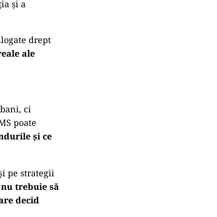
ia și a
alogate drept
reale ale
bani, ci
OMS poate
durile și ce
i pe strategii
,
nu trebuie să
care decid