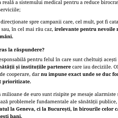
a reală a sistemului medical pentru a reduce birocraț
erviciile;
direcționate spre campanii care, cel mult, pot fi cat
sau, în cel mai rău caz,
irelevante pentru nevoile 
omâni.
tras la răspundere?
ponsabilă pentru felul în care sunt cheltuiți acești 
ătății și instituțiile partenere
care iau deciziile. 
i de cooperare, dar
nu impune exact unde se duc fon
 prioritizate.
milioane de euro sunt risipite pe mesaje alarmiste ș
ază problemele fundamentale ale sănătății publice
ul la Geneva, ci la București, în birourile celor 
ești bani.