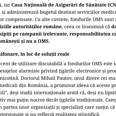
i, iar
Casa Națională de Asigurări de Sănătate (C
și administrează bugetul destinat serviciilor medica
r compensate. Cu alte cuvinte, fondurile OMS sunt 
iziile autorităților române
, ceea ce înseamnă că
d
isipiți pe campanii irelevante, responsabilitatea 
românești și nu a OMS.
fonare, în loc de soluții reale
ent de utilizare discutabilă a fondurilor OMS este l
ajelor alarmiste privind țigările electronice și pro
nicotină. Doctorul Mihail Pautov, unul dintre cei mai
medicali din România, a promovat ideea că aceste p
bil”, deși studii internaționale arată că, deși nu lipsit
tiv mai puțin nocive decât țigările tradiționale. Cam
n partea unor organizații și specialiști care susțin că
torsionate și nu reflectă realitatea științifică.