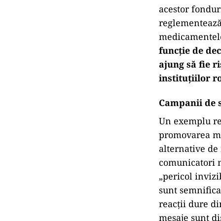
acestor fondur
reglementează 
medicamentelo
funcție de dec
ajung să fie r
instituțiilor 
Campanii de si
Un exemplu rec
promovarea mes
alternative de 
comunicatori 
„pericol invizi
sunt semnifica
reacții dure di
mesaje sunt dis