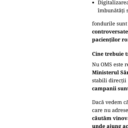
Digitalizare
îmbunătăți s
fondurile sunt 
controversate
pacienților r
Cine trebuie 
Nu OMS este res
Ministerul Săn
stabili direcți
campanii sunt
Dacă vedem că 
care nu adrese
căutăm vinovat
unde ajung ac