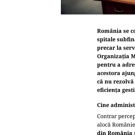
România se co
spitale subfi
precar la serv
Organizația Mo
pentru a adres
acestora ajung
că nu rezolvă
eficiența gest
Cine adminis
Contrar percep
alocă României
din România