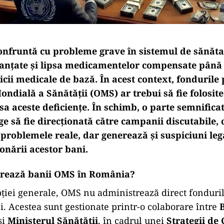
nfruntă cu probleme grave în sistemul de sănătat
nanțate și lipsa medicamentelor compensate până 
icii medicale de bază. În acest context, fondurile 
ndială a Sănătății (OMS) ar trebui să fie folosite 
a aceste deficiențe. În schimb, o parte semnifica
e să fie direcționată către campanii discutabile,
 problemele reale, dar generează și suspiciuni leg
ionării acestor bani.
trează banii OMS în România?
ției generale, OMS nu administrează direct fonduril
. Acestea sunt gestionate printr-o colaborare între
și
Ministerul Sănătății
, în cadrul unei
Strategii de