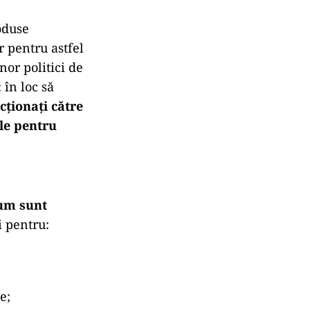
oduse
r pentru astfel
nor politici de
 în loc să
ecționați către
le pentru
um sunt
ți pentru:
e;