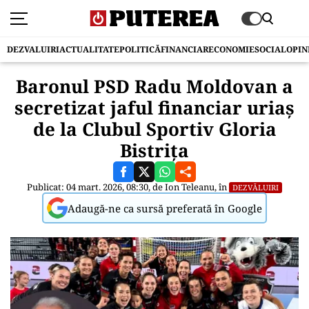
DEZVALUIRI
ACTUALITATE
POLITICĂ
FINANCIAR
ECONOMIE
SOCIAL
OPIN
Baronul PSD Radu Moldovan a
secretizat jaful financiar uriaș
de la Clubul Sportiv Gloria
Bistrița
Publicat: 04 mart. 2026, 08:30, de
Ion Teleanu
, în
DEZVĂLUIRI
Adaugă-ne ca sursă preferată în Google