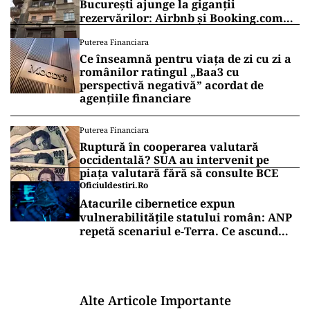
București ajunge la giganții
rezervărilor: Airbnb și Booking.com
anunță măsuri și cer respectarea legii
Puterea Financiara
Ce înseamnă pentru viața de zi cu zi a
românilor ratingul „Baa3 cu
perspectivă negativă” acordat de
agențiile financiare
Puterea Financiara
Ruptură în cooperarea valutară
occidentală? SUA au intervenit pe
piața valutară fără să consulte BCE
Oficiuldestiri.ro
Atacurile cibernetice expun
vulnerabilitățile statului român: ANP
repetă scenariul e‑Terra. Ce ascund
comunicările oficiale și cine răspunde
pentru mentenanța IT a instituțiilor
publice
Alte Articole Importante