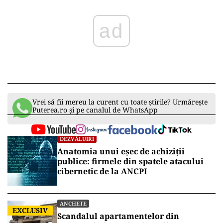
ad
Vrei să fii mereu la curent cu toate știrile? Urmărește
Puterea.ro și pe canalul de WhatsApp
DEZVĂLUIRI
Anatomia unui eșec de achiziții
publice: firmele din spatele atacului
cibernetic de la ANCPI
ANCHETE
EXCLUSIV
Scandalul apartamentelor din