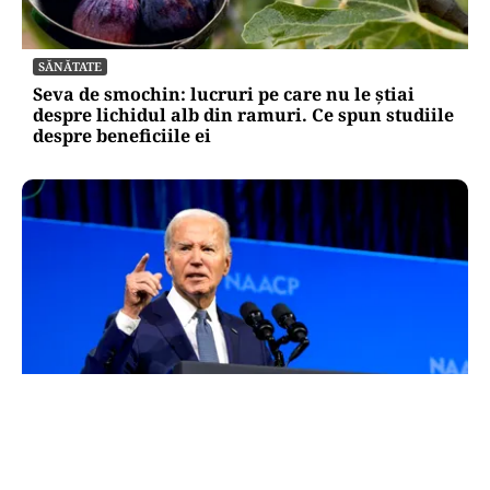
SĂNĂTATE
Seva de smochin: lucruri pe care nu le știai
despre lichidul alb din ramuri. Ce spun studiile
despre beneficiile ei
INTERNAȚIONAL
Starea lui Joe Biden se agravează: cancerul a