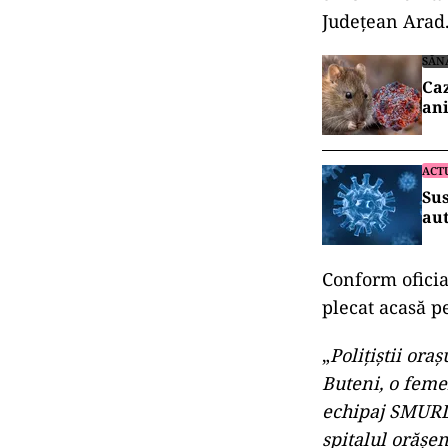
Județean Arad
SĂN
Caz
ani
ACT
Sus
aut
Conform oficia
plecat acasă p
„
Polițiștii oraș
Buteni, o femeie
echipaj SMURD,
spitalul orășe