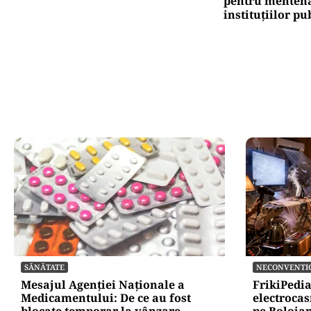
pentru mentena
instituțiilor pu
SĂNĂTATE
NECONVENTI
Mesajul Agenției Naționale a
FrikiPedi
Medicamentului: De ce au fost
electrocas
blocate temporar la vânzare
pe Bolojan