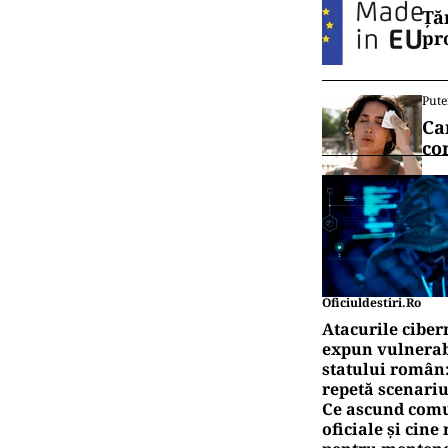
Ță
pr
Pute
Ca
co
Oficiuldestiri.ro
Atacurile ciber
expun vulnerabi
statului român
repetă scenariu
Ce ascund comu
oficiale și cin