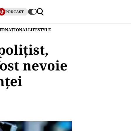
PODCAST
TERNAȚIONAL
LIFESTYLE
olițist,
ost nevoie
nței