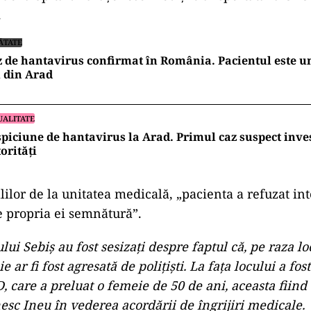
.
ĂTATE
 de hantavirus confirmat în România. Pacientul este un
 din Arad
UALITATE
piciune de hantavirus la Arad. Primul caz suspect inves
orități
lilor de la unitatea medicală, „pacienta a refuzat int
e propria ei semnătură”.
ului Sebiș au fost sesizați despre faptul că, pe raza loc
 ar fi fost agresată de polițiști. La fața locului a fost
 care a preluat o femeie de 50 de ani, aceasta fiind 
nesc Ineu în vederea acordării de îngrijiri medicale.