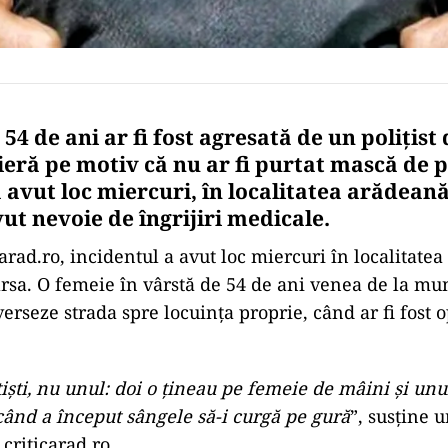
54 de ani ar fi fost agresată de un polițist 
ieră pe motiv că nu ar fi purtat mască de p
 avut loc miercuri, în localitatea arădeană
ut nevoie de îngrijiri medicale.
rad.ro, incidentul a avut loc miercuri în localitatea 
ârsa. O femeie în vârstă de 54 de ani venea de la m
verseze strada spre locuința proprie, când ar fi fost o
țiști, nu unul: doi o țineau pe femeie de mâini și unu
ând a început sângele să-i curgă pe gură
”, susține 
 criticarad.ro.