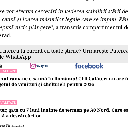
e vor efectua cercetări în vederea stabilirii stării de
 cauză și luarea măsurilor legale care se impun. Pân
depusă nicio plângere
”, a transmis compartimentul de
Arad.
ii mereu la curent cu toate știrile? Urmărește Puterea
 de WhatsApp
UALITATE
nul rămâne o saună în România! CFR Călători nu are î
etul de venituri și cheltuieli pentru 2026
UALITATE
ter, gata cu 7 luni înainte de termen pe A0 Nord. Care es
lă a descărcărilor
rea Financiara