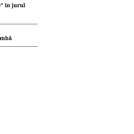
” în jurul
himbă