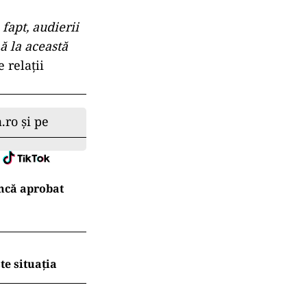
 fapt, audierii
ă la această
 relații
.ro și pe
ncă aprobat
te situația