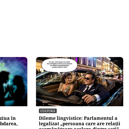
CULTURĂ
ziua în
Dileme lingvistice: Parlamentul a
ăbdarea,
legalizat „persoana care are relații
asemănătoare acelora dintre soți”.