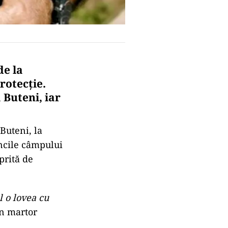
de la
rotecție.
 Buteni, iar
Buteni, la
uncile câmpului
prită de
l o lovea cu
un martor