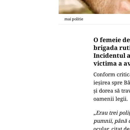
mai politie
O femeie de 
brigada rut
Incidentul a
victima a av
Conform critica
ieșirea spre B
și dorea să tra
oamenii legii.
„
Erau trei poli
pumnii, până c
ocular, citat de