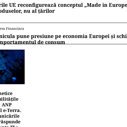
rile UE reconfigurează conceptul „Made in Europe
oduselor, nu al țărilor
rea Financiara
nicula pune presiune pe economia Europei și sc
mportamentul de consum
netice
litățile
: ANP
l e‑Terra.
nicările
e răspunde