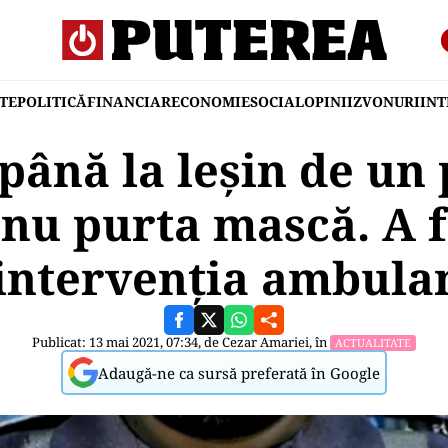
TE
POLITICĂ
FINANCIAR
ECONOMIE
SOCIAL
OPINII
ZVONURI
IN
până la leșin de un p
 nu purta mască. A f
intervenția ambula
Publicat: 13 mai 2021, 07:34, de
Cezar Amariei
, în
ACTUALITATE
Adaugă-ne ca sursă preferată în Google