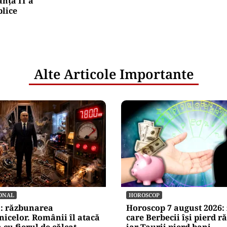
nța IT a
blice
Alte Articole Importante
ONAL
HOROSCOP
a: răzbunarea
Horoscop 7 august 2026: 
nicelor. Românii îl atacă
care Berbecii își pierd r
 cu fierul de călcat
iar Taurii pierd bani