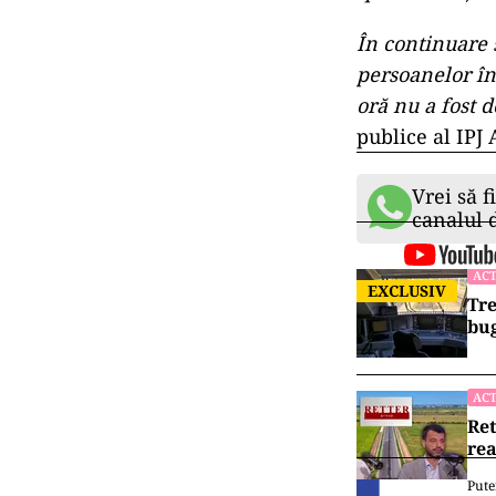
În continuare s
persoanelor în
oră nu a fost 
publice al IPJ 
Vrei să f
canalul
ACT
EXCLUSIV
Tre
bug
ACT
Ret
rea
Pute