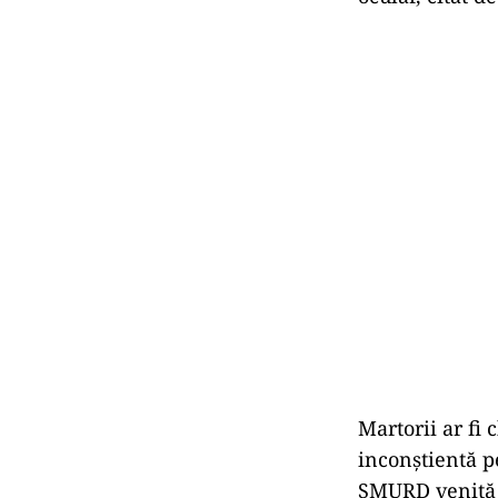
Martorii ar fi
inconștientă p
SMURD venită d