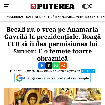
DEZVALUIRI
ACTUALITATE
POLITICĂ
FINANCIAR
ECONOMIE
SOCIAL
OPIN
Becali nu o vrea pe Anamaria
Gavrilă la prezidențiale. Roagă
CCR să îi dea permisiunea lui
Simion: E o femeie foarte
obraznică
Publicat: 12 mart. 2025, 19:23, de
Corina Oprea
, în
POLITICĂ
Adaugă-ne ca sursă preferată în Google