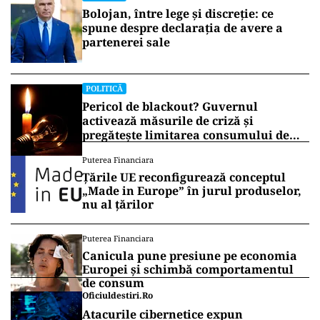
Bolojan, între lege și discreție: ce
spune despre declarația de avere a
partenerei sale
POLITICĂ
Pericol de blackout? Guvernul
activează măsurile de criză și
pregătește limitarea consumului de
energie
Puterea Financiara
Țările UE reconfigurează conceptul
„Made in Europe” în jurul produselor,
nu al țărilor
Puterea Financiara
Canicula pune presiune pe economia
Europei și schimbă comportamentul
de consum
Oficiuldestiri.ro
Atacurile cibernetice expun