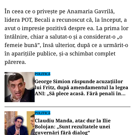
În ceea ce o privește pe Anamaria Gavrilă,
lidera POT, Becali a recunoscut că, la început, a
avut o impresie pozitivă despre ea. La prima lor
întâlnire, chiar a salutat-o și a considerat-o „o
femeie bună”, însă ulterior, după ce a urmărit-o
în aparițiile publice, și-a schimbat complet
părerea.
POLITICĂ
George Simion răspunde acuzațiilor
lui Fritz, după amendamentul la legea
ANI: „Să plece acasă. Fără penali în
funcții publice”
POLITICĂ
Claudiu Manda, atac dur la Ilie
Bolojan: „Sunt rezultatele unei
guvernări fără dialog”