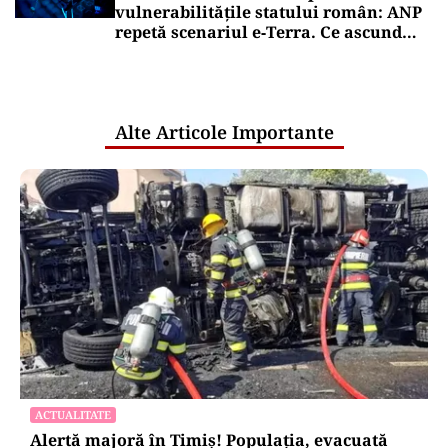
vulnerabilitățile statului român: ANP
repetă scenariul e‑Terra. Ce ascund
comunicările oficiale și cine răspunde
pentru mentenanța IT a instituțiilor
publice
Alte Articole Importante
ACTUALITATE
Alertă majoră în Timiș! Populația, evacuată