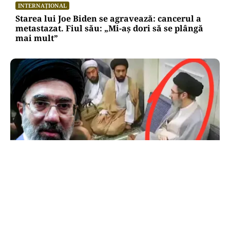
INTERNAȚIONAL
Starea lui Joe Biden se agravează: cancerul a
metastazat. Fiul său: „Mi-aș dori să se plângă
mai mult”
INTERNAȚIONAL
Primele imagini cu Mojtaba Khamenei. Liderul
Iranului nu a mai fost văzut de aproape 5 luni