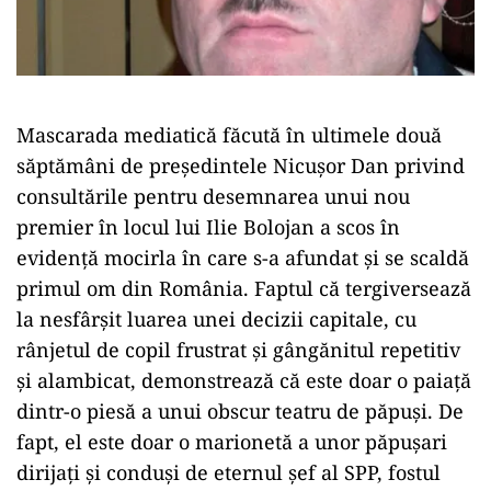
Mascarada mediatică făcută în ultimele două
săptămâni de președintele Nicușor Dan privind
consultările pentru desemnarea unui nou
premier în locul lui Ilie Bolojan a scos în
evidență mocirla în care s-a afundat și se scaldă
primul om din România. Faptul că tergiversează
la nesfârșit luarea unei decizii capitale, cu
rânjetul de copil frustrat și gângănitul repetitiv
și alambicat, demonstrează că este doar o paiață
dintr-o piesă a unui obscur teatru de păpuși. De
fapt, el este doar o marionetă a unor păpușari
dirijați și conduși de eternul șef al SPP, fostul