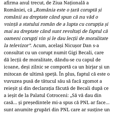
afirma anul trecut, de Ziua Națională a
României, că
„România este o țară coruptă și
românii au dreptate când spun că nu văd o
voință a statului român de a lupta cu corupția și
mai au dreptate când sunt revoltați de faptul că
oameni corupți vin și le dau lecții de moralitate
la televizor”
. Acum, același Nicușor Dan s-a
consultat cu un corupt numit Gigi Becali, care
dă lecții de moralitate, dându-se cu capul de
icoane, deși zilnic se comportă ca un birjar și un
mitocan de ultimă șpeță. În plus, faptul că este o
vuvuzea pusă de tătucul său să facă zgomot a
reieșit și din declarația făcută de Becali după ce
a ieșit de la Palatul Cotroceni: „Să vă dau din
casă… și președintele mi-a spus că PNL ar face…
sunt anumite grupări din PNL care ar susține un