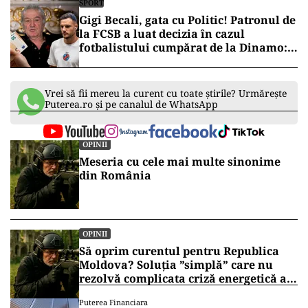
SPORT
Gigi Becali, gata cu Politic! Patronul de
la FCSB a luat decizia în cazul
fotbalistului cumpărat de la Dinamo:
„Fac curățenie! Nu e de echipa asta”
Vrei să fii mereu la curent cu toate știrile? Urmărește
Puterea.ro și pe canalul de WhatsApp
OPINII
Meseria cu cele mai multe sinonime
din România
OPINII
Să oprim curentul pentru Republica
Moldova? Soluția ”simplă” care nu
rezolvă complicata criză energetică a
României
Puterea Financiara