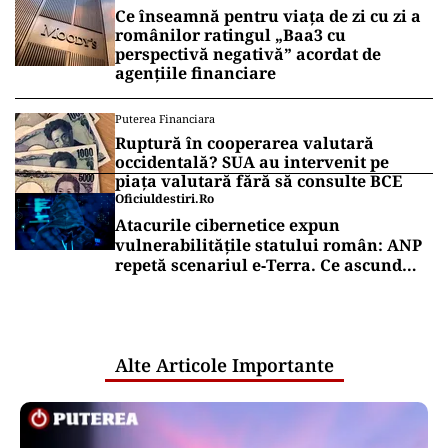
Ce înseamnă pentru viața de zi cu zi a
românilor ratingul „Baa3 cu
perspectivă negativă” acordat de
agențiile financiare
Puterea Financiara
Ruptură în cooperarea valutară
occidentală? SUA au intervenit pe
piața valutară fără să consulte BCE
Oficiuldestiri.ro
Atacurile cibernetice expun
vulnerabilitățile statului român: ANP
repetă scenariul e‑Terra. Ce ascund
comunicările oficiale și cine răspunde
pentru mentenanța IT a instituțiilor
publice
Alte Articole Importante