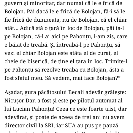
guvern și minoritar, dar numai că le e frică de
Bolojan. Păi dacă le e frică de Bolojan, fă-i să le
fie frică de dumneata, nu de Bolojan, că el chiar
atât… Adică stă o țară în loc de Bolojan, păi ia-l
pe Bolojan, că-l ai aici pe Pahonțu, i-am zis, care
e băiat de treabă. Și întreabă-l pe Pahonțu, să
vezi el chiar Bolojan este atâta el de curat, el
cheie de biserică, de ține el țara în loc. Trimite-l
pe Pahonțu să rezolve treaba cu Bolojan, ăsta a
fost sfatul meu. Să vedem, mai face Bolojan?”
Așadar, gura păcătosului Becali adevăr grăiește:
Nicușor Dan a fost și este pe pilotul automat al
lui Lucian Pahonțu! Ceea ce este foarte trist, dar
adevărat, și poate de aceea de trei ani nu avem
director civil la SRI, iar SUA au pus pe pauză