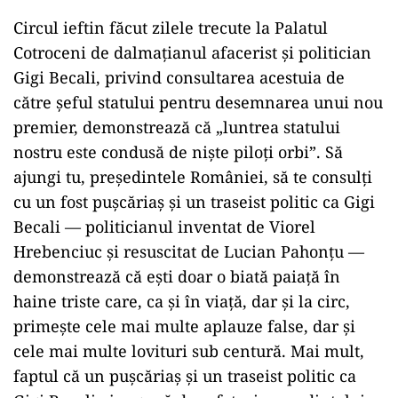
Circul ieftin făcut zilele trecute la Palatul
Cotroceni de dalmațianul afacerist și politician
Gigi Becali, privind consultarea acestuia de
către șeful statului pentru desemnarea unui nou
premier, demonstrează că „luntrea statului
nostru este condusă de niște piloți orbi”. Să
ajungi tu, președintele României, să te consulți
cu un fost pușcăriaș și un traseist politic ca Gigi
Becali — politicianul inventat de Viorel
Hrebenciuc și resuscitat de Lucian Pahonțu —
demonstrează că ești doar o biată paiață în
haine triste care, ca și în viață, dar și la circ,
primește cele mai multe aplauze false, dar și
cele mai multe lovituri sub centură. Mai mult,
faptul că un pușcăriaș și un traseist politic ca