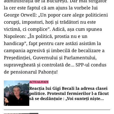
administrația de la București. Dar mai strigător
la cer este faptul că am ajuns la vorbele lui
George Orwell: „Un popor care alege politicieni
corupți, impostori, hoți și trădători nu este
victimă, ci complice”. Adică, așa cum spunea
Napoleon: „În politică, prostia nu e un
handicap”, fapt pentru care astăzi asistăm la
campania agresivă și imbecilă de becalizare a
Președinției, Guvernului și Parlamentului,
supravegheată și controlată de… SPP-ul condus
de pensionarul Pahonțu!
ACTUALITATE
Reacția lui Gigi Becali la adresa clasei
politice. Protestul fermierilor l-a făcut
să se dezlănțuie : „Voi sunteți niște
hahalere”