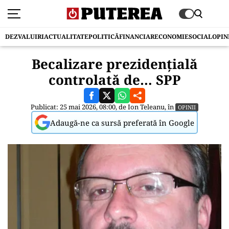
DEZVALUIRI
ACTUALITATE
POLITICĂ
FINANCIAR
ECONOMIE
SOCIAL
OPIN
Becalizare prezidențială
controlată de… SPP
Publicat: 25 mai 2026, 08:00, de
Ion Teleanu
, în
OPINII
Adaugă-ne ca sursă preferată în Google