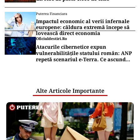
Puterea Financiara
Impactul economic al verii infernale
europene: căldura extremă începe să
lovească direct economia
Oficiuldestiri.ro
Atacurile cibernetice expun
vulnerabilitățile statului român: ANP
repetă scenariul e‑Terra. Ce ascund
comunicările oficiale și cine răspunde
pentru mentenanța IT a instituțiilor
publice
Alte Articole Importante