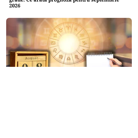
2026
HOROSCOP
Ziua de 8.08, cea mai puternică din an pentru
dorințe. Ritualul simplu de manifestare
TOS
Politica Cookies
Protecția Datelor Personale
Despre Noi
Publicitate
Echipa