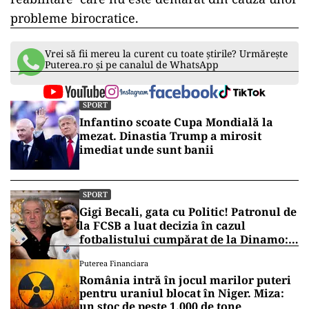
probleme birocratice.
Vrei să fii mereu la curent cu toate știrile? Urmărește
Puterea.ro și pe canalul de WhatsApp
SPORT
Infantino scoate Cupa Mondială la
mezat. Dinastia Trump a mirosit
imediat unde sunt banii
SPORT
Gigi Becali, gata cu Politic! Patronul de
la FCSB a luat decizia în cazul
fotbalistului cumpărat de la Dinamo:
„Fac curățenie! Nu e de echipa asta”
Puterea Financiara
România intră în jocul marilor puteri
pentru uraniul blocat în Niger. Miza:
un stoc de peste 1.000 de tone