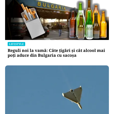
LIFESTYLE
Reguli noi la vamă: Câte țigări și cât alcool mai
poți aduce din Bulgaria cu sacoșa