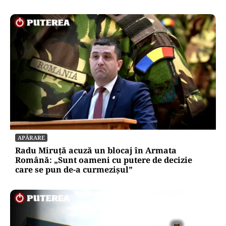
APĂRARE
Radu Miruță acuză un blocaj în Armata
Română: „Sunt oameni cu putere de decizie
care se pun de-a curmezișul”