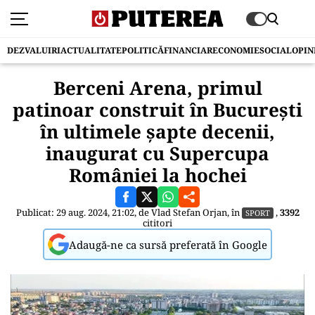
DEZVALUIRI
ACTUALITATE
POLITICĂ
FINANCIAR
ECONOMIE
SOCIAL
OPIN
Berceni Arena, primul
patinoar construit în București
în ultimele șapte decenii,
inaugurat cu Supercupa
României la hochei
Publicat: 29 aug. 2024, 21:02, de
Vlad Stefan Orjan
, în
,
3392
SPORT
cititori
Adaugă-ne ca sursă preferată în Google