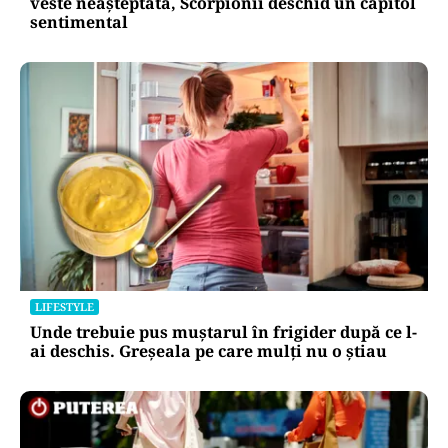
veste neașteptată, Scorpionii deschid un capitol
sentimental
LIFESTYLE
Unde trebuie pus muștarul în frigider după ce l-
ai deschis. Greșeala pe care mulți nu o știau