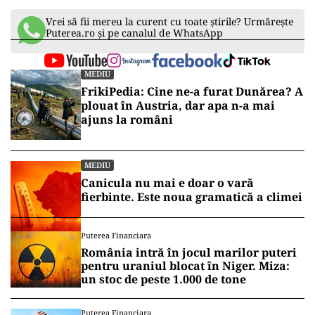
Vrei să fii mereu la curent cu toate știrile? Urmărește
Puterea.ro și pe canalul de WhatsApp
MEDIU
FrikiPedia: Cine ne-a furat Dunărea? A
plouat în Austria, dar apa n-a mai
ajuns la români
MEDIU
Canicula nu mai e doar o vară
fierbinte. Este noua gramatică a climei
Puterea Financiara
România intră în jocul marilor puteri
pentru uraniul blocat în Niger. Miza:
un stoc de peste 1.000 de tone
Puterea Financiara