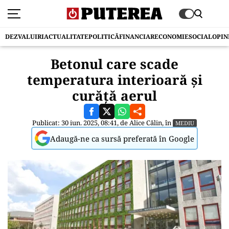
DEZVALUIRI
ACTUALITATE
POLITICĂ
FINANCIAR
ECONOMIE
SOCIAL
OPIN
Betonul care scade
temperatura interioară și
curăță aerul
Publicat: 30 iun. 2025, 08:41, de
Alice Călin
, în
MEDIU
Adaugă-ne ca sursă preferată în Google