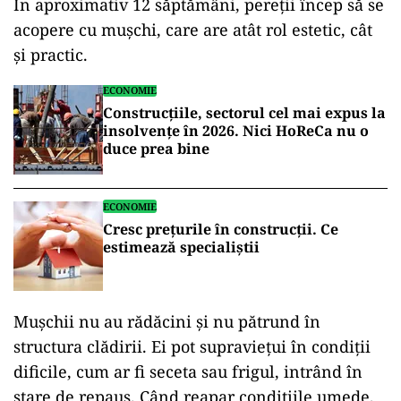
În aproximativ 12 săptămâni, pereții încep să se
acopere cu mușchi, care are atât rol estetic, cât
și practic.
ECONOMIE
Construcțiile, sectorul cel mai expus la
insolvențe în 2026. Nici HoReCa nu o
duce prea bine
ECONOMIE
Cresc preţurile în construcții. Ce
estimează specialiștii
Mușchii nu au rădăcini și nu pătrund în
structura clădirii. Ei pot supraviețui în condiții
dificile, cum ar fi seceta sau frigul, intrând în
stare de repaus. Când reapar condițiile umede,