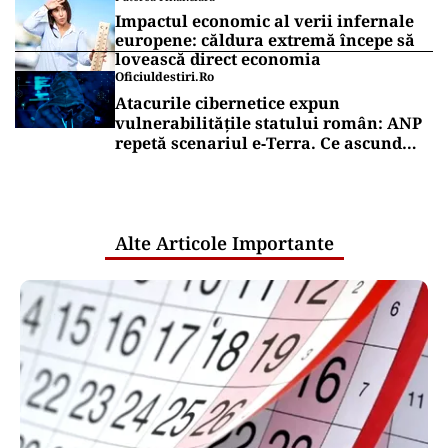
Impactul economic al verii infernale
europene: căldura extremă începe să
lovească direct economia
Oficiuldestiri.ro
Atacurile cibernetice expun
vulnerabilitățile statului român: ANP
repetă scenariul e‑Terra. Ce ascund
comunicările oficiale și cine răspunde
pentru mentenanța IT a instituțiilor
publice
Alte Articole Importante