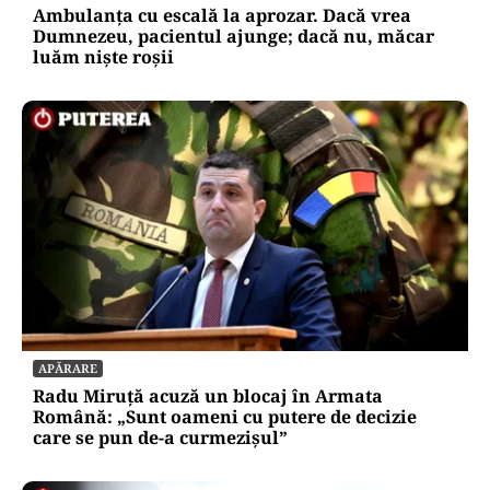
Ambulanța cu escală la aprozar. Dacă vrea
Dumnezeu, pacientul ajunge; dacă nu, măcar
luăm niște roșii
APĂRARE
Radu Miruță acuză un blocaj în Armata
Română: „Sunt oameni cu putere de decizie
care se pun de-a curmezișul”