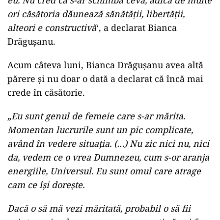
eu. Nu cred că s-ar schimba ceva, adică de multe
ori căsătoria dăunează sănătății, libertății,
alteori e constructivă
‘, a declarat Bianca
Drăgușanu.
Acum câteva luni, Bianca Drăgușanu avea altă
părere și nu doar o dată a declarat că încă mai
crede în căsătorie.
„
Eu sunt genul de femeie care s-ar mărita.
Momentan lucrurile sunt un pic complicate,
având în vedere situația. (…) Nu zic nici nu, nici
da, vedem ce o vrea Dumnezeu, cum s-or aranja
energiile, Universul. Eu sunt omul care atrage
cam ce își dorește.
Dacă o să mă vezi măritată, probabil o să fii