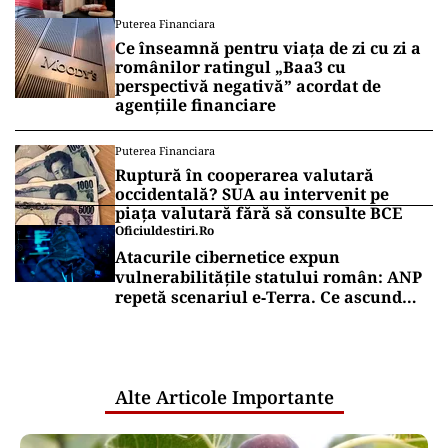
Puterea Financiara
Ce înseamnă pentru viața de zi cu zi a
românilor ratingul „Baa3 cu
perspectivă negativă” acordat de
agențiile financiare
Puterea Financiara
Ruptură în cooperarea valutară
occidentală? SUA au intervenit pe
piața valutară fără să consulte BCE
Oficiuldestiri.ro
Atacurile cibernetice expun
vulnerabilitățile statului român: ANP
repetă scenariul e‑Terra. Ce ascund
comunicările oficiale și cine răspunde
pentru mentenanța IT a instituțiilor
publice
Alte Articole Importante