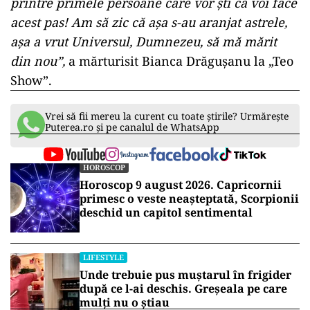
printre primele persoane care vor ști că voi face
acest pas! Am să zic că așa s-au aranjat astrele,
așa a vrut Universul, Dumnezeu, să mă mărit
din nou”,
a mărturisit Bianca Drăgușanu la „Teo
Show”.
Vrei să fii mereu la curent cu toate știrile? Urmărește
Puterea.ro și pe canalul de WhatsApp
HOROSCOP
Horoscop 9 august 2026. Capricornii
primesc o veste neașteptată, Scorpionii
deschid un capitol sentimental
LIFESTYLE
Unde trebuie pus muștarul în frigider
după ce l-ai deschis. Greșeala pe care
mulți nu o știau