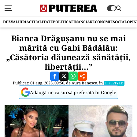
DEZVALUIRI
ACTUALITATE
POLITICĂ
FINANCIAR
ECONOMIE
SOCIAL
OPIN
Bianca Drăgușanu nu se mai
mărită cu Gabi Bădălău:
„Căsătoria dăunează sănătății,
libertății…”
Publicat: 01 aug. 2023, 09:50, de
Aura Bănescu
, în
LIFESTYLE
Adaugă-ne ca sursă preferată în Google