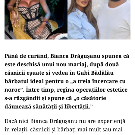
Până de curând, Bianca Drăgușanu spunea că
este deschisă unui nou mariaj, după două
căsnicii eșuate și vedea în Gabi Bădălău
bărbatul ideal pentru o „a treia încercare cu
noroc”. Între timp, regina operațiilor estetice
s-a răzgândit și spune că „o căsătorie
dăunează sănătății și libertății.”
Dacă nici Bianca Drăgușanu nu are experiență
în relații, căsnicii și bărbați mai mult sau mai