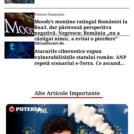
Puterea Financiara
Moody’s menține ratingul României la
Baa3, dar păstrează perspectiva
negativă. Negrescu: România „nu a
câștigat nimic, a evitat o pierdere”
Oficiuldestiri.ro
Atacurile cibernetice expun
vulnerabilitățile statului român: ANP
repetă scenariul e‑Terra. Ce ascund
comunicările oficiale și cine răspunde
pentru mentenanța IT a instituțiilor
publice
Alte Articole Importante