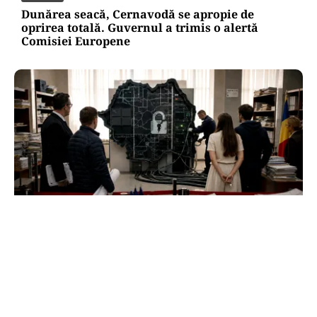
Dunărea seacă, Cernavodă se apropie de
oprirea totală. Guvernul a trimis o alertă
Comisiei Europene
ACTUALITATE
e-Terra revine săptămâna viitoare, după
aproape o lună de blocaj. Cum vor fi reluate
operațiunile