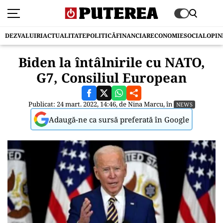
DEZVALUIRI
ACTUALITATE
POLITICĂ
FINANCIAR
ECONOMIE
SOCIAL
OPIN
Biden la întâlnirile cu NATO,
G7, Consiliul European
Publicat: 24 mart. 2022, 14:46, de
Nina Marcu
, în
NEWS
Adaugă-ne ca sursă preferată în Google