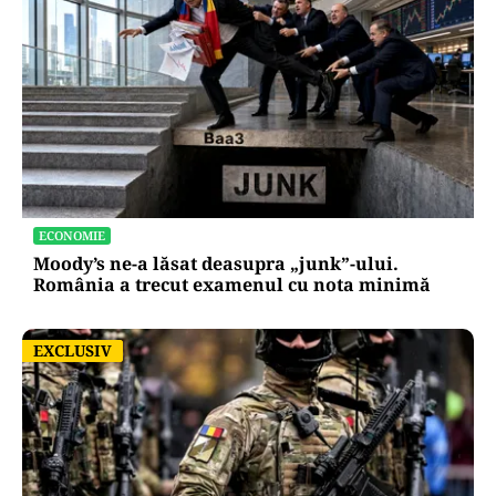
ECONOMIE
Moody’s ne-a lăsat deasupra „junk”-ului.
România a trecut examenul cu nota minimă
EXCLUSIV
EXCLUSIV