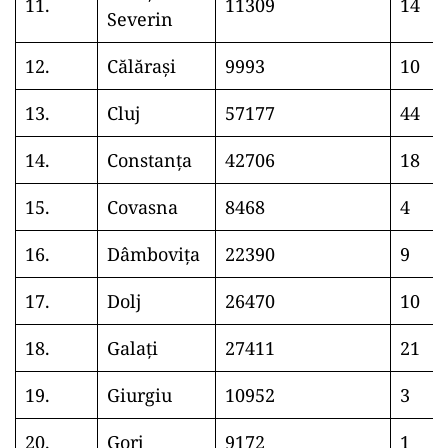
11.
11309
14
Severin
12.
Călărași
9993
10
13.
Cluj
57177
44
14.
Constanța
42706
18
15.
Covasna
8468
4
16.
Dâmbovița
22390
9
17.
Dolj
26470
10
18.
Galați
27411
21
19.
Giurgiu
10952
3
20.
Gorj
9172
1