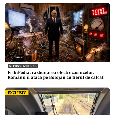
NECONVENTIONAL
FrikiPedia: răzbunarea electrocasnicelor.
Românii îl atacă pe Bolojan cu fierul de călcat
EXCLUSIV
EXCLUSIV