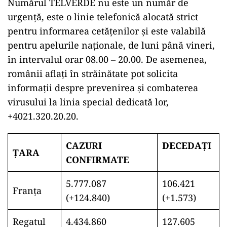
Numărul TELVERDE nu este un număr de
urgență, este o linie telefonică alocată strict
pentru informarea cetățenilor și este valabilă
pentru apelurile naționale, de luni până vineri,
în intervalul orar 08.00 – 20.00. De asemenea,
românii aflați în străinătate pot solicita
informații despre prevenirea și combaterea
virusului la linia special dedicată lor,
+4021.320.20.20.
CAZURI
DECEDAȚI
ŢARA
CONFIRMATE
5.777.087
106.421
Franţa
(+124.840)
(+1.573)
Regatul
4.434.860
127.605