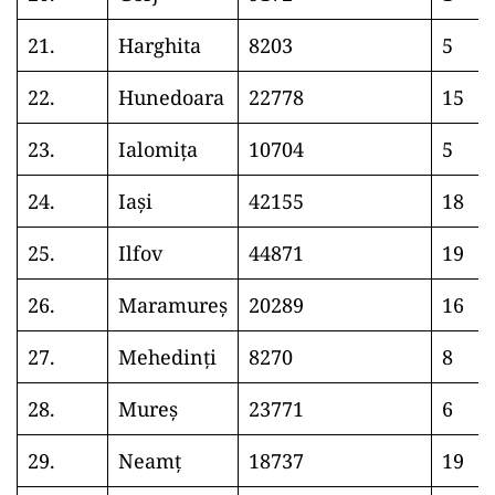
21.
Harghita
8203
5
22.
Hunedoara
22778
15
23.
Ialomița
10704
5
24.
Iași
42155
18
25.
Ilfov
44871
19
26.
Maramureș
20289
16
27.
Mehedinți
8270
8
28.
Mureș
23771
6
29.
Neamț
18737
19