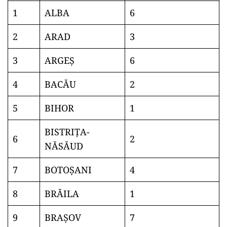
1
ALBA
6
2
ARAD
3
3
ARGEŞ
6
4
BACĂU
2
5
BIHOR
1
BISTRIŢA-
6
2
NĂSĂUD
7
BOTOŞANI
4
8
BRĂILA
1
9
BRAŞOV
7