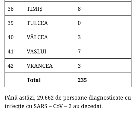
38
TIMIŞ
8
39
TULCEA
0
40
VÂLCEA
3
41
VASLUI
7
42
VRANCEA
3
Total
235
Până astăzi, 29.662 de persoane diagnosticate cu
infecție cu SARS – CoV – 2 au decedat.