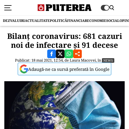
DEZVALUIRI
ACTUALITATE
POLITICĂ
FINANCIAR
ECONOMIE
SOCIAL
OPIN
Bilanț coronavirus: 681 cazuri
noi de infectare și 91 decese
Publicat: 18 mai 2021, 12:54, de
Laura Macovei
, în
NEWS
Adaugă-ne ca sursă preferată în Google