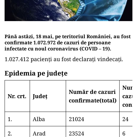
Până astăzi, 18 mai, pe teritoriul României, au fost
confirmate 1.072.972 de cazuri de persoane
infectate cu noul coronavirus (COVID – 19).
1.027.412 pacienți au fost declarați vindecați.
Epidemia pe județe
Numă
Număr de cazuri
Nr. crt.
Județ
cazu
confirmate(total)
conf
1.
Alba
21024
24
2.
Arad
23524
6