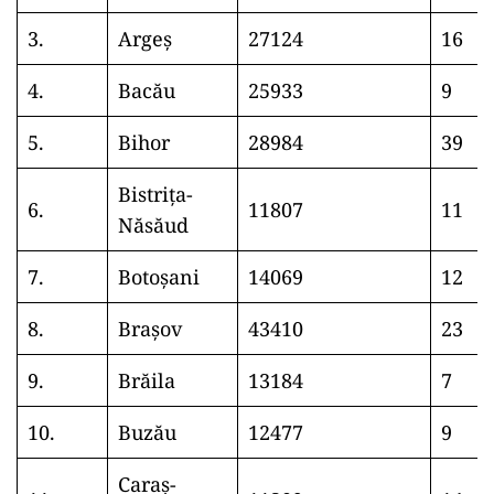
3.
Argeș
27124
16
4.
Bacău
25933
9
5.
Bihor
28984
39
Bistrița-
6.
11807
11
Năsăud
7.
Botoșani
14069
12
8.
Brașov
43410
23
9.
Brăila
13184
7
10.
Buzău
12477
9
Caraș-