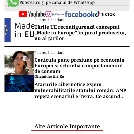
Puterea.ro și pe canalul de WhatsApp
Puterea Financiara
Țările UE reconfigurează conceptul
„Made in Europe” în jurul produselor,
nu al țărilor
Puterea Financiara
Canicula pune presiune pe economia
Europei și schimbă comportamentul
de consum
Oficiuldestiri.ro
Atacurile cibernetice expun
vulnerabilitățile statului român: ANP
repetă scenariul e‑Terra. Ce ascund
comunicările oficiale și cine răspunde
pentru mentenanța IT a instituțiilor
publice
Alte Articole Importante