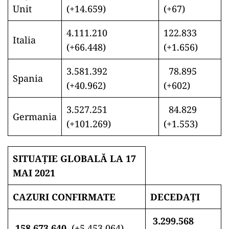
Unit
(+14.659)
(+67)
4.111.210
122.833
Italia
(+66.448)
(+1.656)
3.581.392
78.895
Spania
(+40.962)
(+602)
3.527.251
84.829
Germania
(+101.269)
(+1.553)
SITUAȚIE GLOBALĂ LA 17
MAI 2021
CAZURI CONFIRMATE
DECEDAȚI
3.299.568
158.673.640
(+5.453.064)