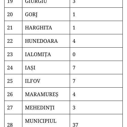
19
GIURGIU
3
20
GORJ
1
21
HARGHITA
1
22
HUNEDOARA
4
23
IALOMIŢA
0
24
IAŞI
7
25
ILFOV
7
26
MARAMUREŞ
4
27
MEHEDINŢI
3
MUNICIPIUL
28
37