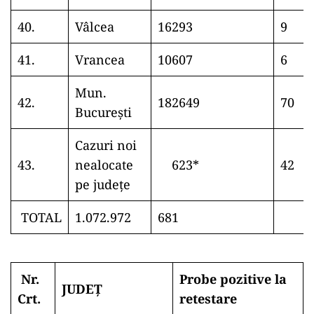
40.
Vâlcea
16293
9
41.
Vrancea
10607
6
Mun.
42.
182649
70
București
Cazuri noi
43.
nealocate
623*
42
pe județe
TOTAL
1.072.972
681
Nr.
Probe pozitive la
JUDEȚ
Crt.
retestare