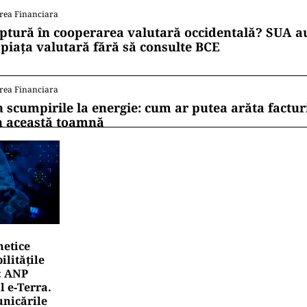
rea Financiara
ptură în cooperarea valutară occidentală? SUA au
 piața valutară fără să consulte BCE
rea Financiara
n scumpirile la energie: cum ar putea arăta factur
n această toamnă
netice
litățile
: ANP
l e‑Terra.
nicările