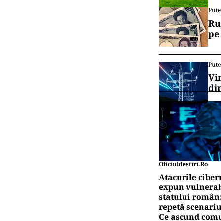
Pute
Ru
pe
Pute
Vi
di
Oficiuldestiri.ro
Atacurile ciber
expun vulnerabi
statului român
repetă scenariu
Ce ascund comu