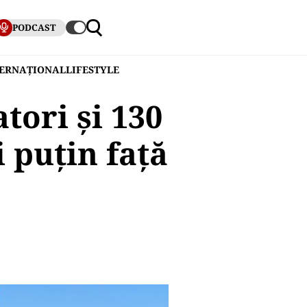
PODCAST
TERNAȚIONAL
LIFESTYLE
atori și 130
 puțin față