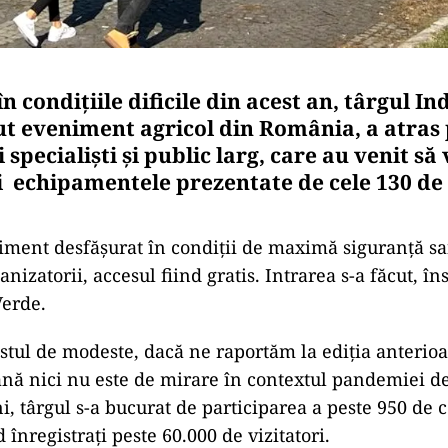
n condițiile dificile din acest an, târgul In
t eveniment agricol din România, a atras 
i specialişti şi public larg, care au venit să
i echipamentele prezentate de cele 130 d
iment desfăşurat în condiţii de maximă siguranţă sa
nizatorii, accesul fiind gratis. Intrarea s-a făcut, în
Verde.
estul de modeste, dacă ne raportăm la ediția anterioa
ână nici nu este de mirare în contextul pandemiei d
i, târgul s-a bucurat de participarea a peste 950 de
d înregistrați peste 60.000 de vizitatori.