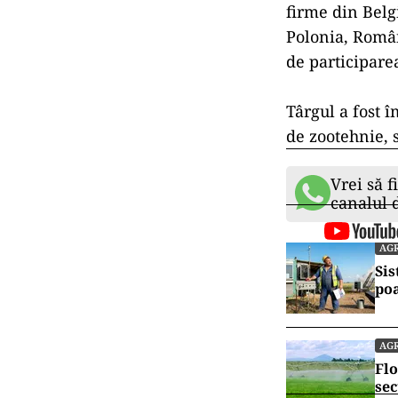
firme din Belg
Polonia, Român
de participarea
Târgul a fost î
de zootehnie, s
Vrei să f
canalul
AG
Sis
po
AG
Flo
sec