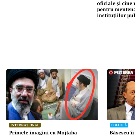
oficiale și cin
pentru mentena
instituțiilor pu
INTERNAȚIONAL
POLITICĂ
Primele imagini cu Mojtaba
Băsescu îi