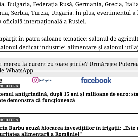
ia, Bulgaria, Federaţia Rusă, Germania, Grecia, Itali
ia, Serbia, Turcia, Ungaria. În plus, evenimentul a b
 oficială internaţională a Rusiei.
mpărţit în patru saloane tematice: salonul de agricul
alonul dedicat industriei alimentare şi salonul utilaj
ii mereu la curent cu toate știrile? Urmărește Puterea
 de WhatsApp
RICULTURA
temul antigrindină, după 15 ani și milioane de euro: st
ate demonstra că funcționează
RICULTURA
rin Barbu acuză blocarea investițiilor în irigații: „Este 
uritatea alimentară a României”