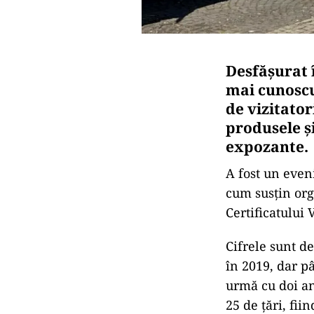
Desfășurat î
mai cunoscu
de vizitator
produsele ș
expozante.
A fost un even
cum susțin orga
Certificatului 
Cifrele sunt d
în 2019, dar p
urmă cu doi an
25 de țări, fiin