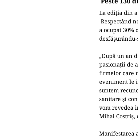
Peste 130 d
La ediția din a
Respectând noi
a ocupat 30% d
desfăşurându-s
„După un an de
pasionaţii de 
firmelor care 
eveniment le i
suntem recunos
sanitare şi con
vom revedea în
Mihai Costriş,
Manifestarea a