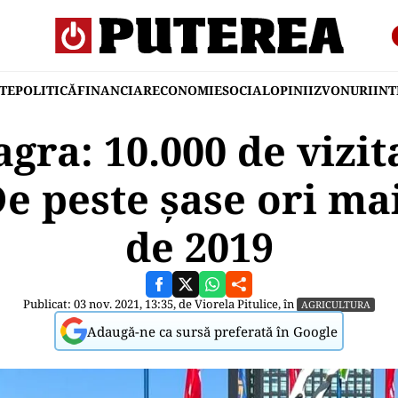
TE
POLITICĂ
FINANCIAR
ECONOMIE
SOCIAL
OPINII
ZVONURI
IN
gra: 10.000 de vizit
De peste șase ori mai
de 2019
Publicat: 03 nov. 2021, 13:35, de
Viorela Pitulice
, în
AGRICULTURA
Adaugă-ne ca sursă preferată în Google