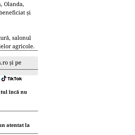
a, Olanda,
eneficiat şi
tură, salonul
elor agricole.
.ro și pe
atul încă nu
un atentat la