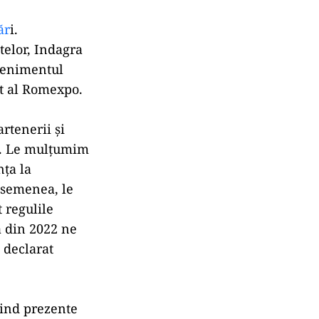
ăr
i.
telor, Indagra
evenimentul
at al Romexpo.
rtenerii şi
ră. Le mulţumim
nţa la
asemenea, le
 regulile
a din 2022 ne
 declarat
iind prezente