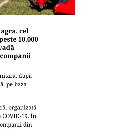
dagra, cel
peste 10.000
 vadă
e companii
nitară, după
să, pe baza
ră, organizată
e COVID-19. În
 companii din