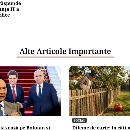
e răspunde
nța IT a
blice
Alte Articole Importante
SOCIAL
 taxează pe Bolojan și
Dileme de curte: la câți 