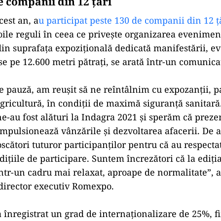
e companii din 12 țări
cest an, a
u participat peste 130 de companii din 12 ţ
le reguli în ceea ce priveşte organizarea evenimen
in suprafaţa expoziţională dedicată manifestării, 
e pe 12.600 metri pătraţi, se arată într-un comunic
 pauză, am reuşit să ne reîntâlnim cu expozanţii, pa
agricultură, în condiţii de maximă siguranţă sanita
ne-au fost alături la Indagra 2021 şi sperăm că preze
mpulsionează vânzările şi dezvoltarea afacerii. De 
cători tuturor participanţilor pentru că au respectat
diţiile de participare. Suntem încrezători că la ediţi
tr-un cadru mai relaxat, aproape de normalitate”, a
 director executiv Romexpo.
 înregistrat un grad de internaţionalizare de 25%, f