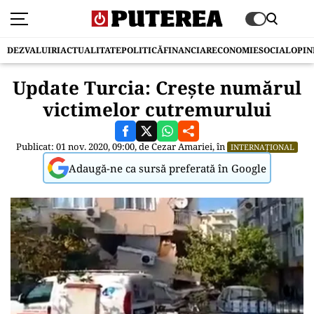
DEZVALUIRI
ACTUALITATE
POLITICĂ
FINANCIAR
ECONOMIE
SOCIAL
OPIN
Update Turcia: Crește numărul
victimelor cutremurului
Publicat: 01 nov. 2020, 09:00, de
Cezar Amariei
, în
INTERNAȚIONAL
Adaugă-ne ca sursă preferată în Google