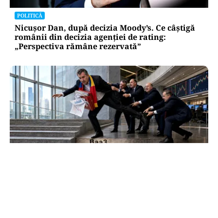
POLITICĂ
Nicușor Dan, după decizia Moody’s. Ce câștigă
românii din decizia agenției de rating:
„Perspectiva rămâne rezervată”
ECONOMIE
Moody’s ne-a lăsat deasupra „junk”-ului.
România a trecut examenul cu nota minimă