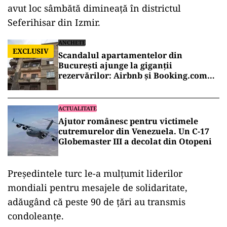
avut loc sâmbătă dimineaţă în districtul
Seferihisar din Izmir.
ANCHETE
EXCLUSIV
Scandalul apartamentelor din
București ajunge la giganții
rezervărilor: Airbnb și Booking.com
anunță măsuri și cer respectarea legii
ACTUALITATE
Ajutor românesc pentru victimele
cutremurelor din Venezuela. Un C-17
Globemaster III a decolat din Otopeni
Preşedintele turc le-a mulţumit liderilor
mondiali pentru mesajele de solidaritate,
adăugând că peste 90 de ţări au transmis
condoleanţe.