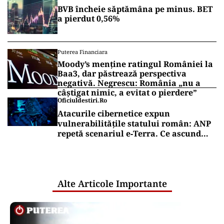
BVB încheie săptămâna pe minus. BET
a pierdut 0,56%
Puterea Financiara
Moody’s menține ratingul României la
Baa3, dar păstrează perspectiva
negativă. Negrescu: România „nu a
câștigat nimic, a evitat o pierdere”
Oficiuldestiri.ro
Atacurile cibernetice expun
vulnerabilitățile statului român: ANP
repetă scenariul e‑Terra. Ce ascund
comunicările oficiale și cine răspunde
pentru mentenanța IT a instituțiilor
publice
Alte Articole Importante