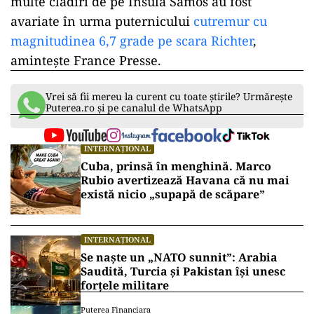
multe clădiri de pe Insula Samos au fost
avariate în urma puternicului
cutremur cu
magnitudinea 6,7 grade pe scara Richter
,
aminteşte France Presse.
Vrei să fii mereu la curent cu toate știrile? Urmărește
Puterea.ro și pe canalul de WhatsApp
INTERNAȚIONAL
Cuba, prinsă în menghină. Marco
Rubio avertizează Havana că nu mai
există nicio „supapă de scăpare”
INTERNAȚIONAL
Se naște un „NATO sunnit”: Arabia
Saudită, Turcia și Pakistan își unesc
forțele militare
Puterea Financiara