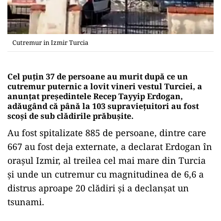
Cutremur in Izmir Turcia
Cel puţin 37 de persoane au murit după ce un
cutremur puternic a lovit vineri vestul Turciei, a
anunţat preşedintele Recep Tayyip Erdogan,
adăugând că până la 103 supravieţuitori au fost
scoşi de sub clădirile prăbuşite.
Au fost spitalizate 885 de persoane, dintre care
667 au fost deja externate, a declarat Erdogan în
oraşul Izmir, al treilea cel mai mare din Turcia
şi unde un cutremur cu magnitudinea de 6,6 a
distrus aproape 20 clădiri şi a declanşat un
tsunami.