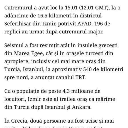
Cutremurul a avut loc la 15.01 (12.01 GMT), la o
adâncime de 16,5 kilometri în districtul
Seferihisar din Izmir, potrivit AFAD. 196 de
replici au urmat după cutremurul major.
Seismul a fost resimţit atât în insulele greceşti
din Marea Egee, cât şi în oraşele turceşti din
apropiere, inclusiv cel mai mare oraş din
Turcia, Istanbul, la aproximativ 540 de kilometri
spre nord, a anunţat canalul TRT.
Cu o populaţie de peste 4,3 milioane de
locuitori, Izmir este al treilea oraş ca mărime
din Turcia după Istanbul şi Ankara.
În Grecia, două persoane au fost ucise şi mai