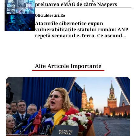
preluarea eMAG de către Naspers
Oficiuldestiri.ro
Atacurile cibernetice expun
vulnerabilitățile statului român: ANP
repetă scenariul e‑Terra. Ce ascund
comunicările oficiale și cine răspunde
pentru mentenanța IT a instituțiilor
publice
Alte Articole Importante