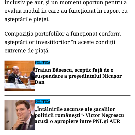
inclusiv pe aur, și un moment oportun pentru a
evalua modul în care au funcționat în raport cu
așteptările pieței.
Compoziția portofolilor a funcționat conform
așteptărilor investitorilor în aceste condiții
extreme de piață.
POLITICĂ
Traian Băsescu, sceptic față de o
suspendare a președintelui Nicușor
Dan
POLITICĂ
„Întâlnirile ascunse ale șacalilor
politicii românești”- Victor Negrescu
acuză o apropiere între PNL și AUR