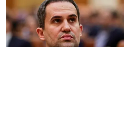
POLITICĂ
Ciprian Șerban îl acuză pe Ilie Bolojan de
dezinformare în scandalul proiectului Bala II:
„A fost blocat de Comisia Europeană, nu
abandonat”
TOS
Politica Cookies
Protecția Datelor Personale
Despre Noi
Publicitate
Echipa
© 2026, toate drepturile rezervate puterea.ro