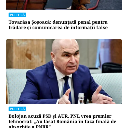
POLITICĂ
Tovarășa Șoșoacă: denunțată penal pentru
trădare și comunicarea de informații false
POLITICĂ
Bolojan acuză PSD și AUR. PNL vrea premier
tehnocrat: „Au lăsat România în faza finală de
absorbţie a PNRR”