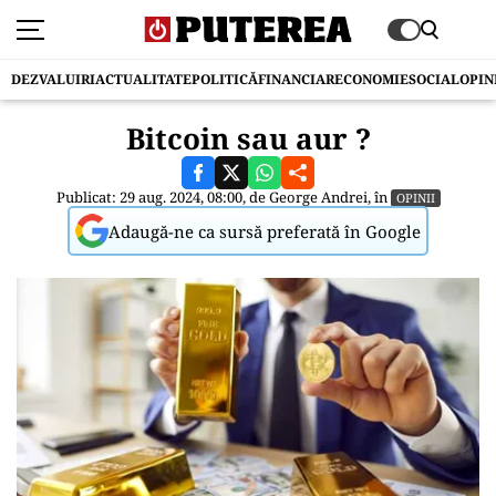
DEZVALUIRI
ACTUALITATE
POLITICĂ
FINANCIAR
ECONOMIE
SOCIAL
OPIN
Bitcoin sau aur ?
Publicat: 29 aug. 2024, 08:00, de
George Andrei
, în
OPINII
Adaugă-ne ca sursă preferată în Google