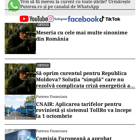
Vrei să fii mereu la curent cu toate știrile? Urmărește
Puterea.ro și pe canalul de WhatsApp
OPINII
Meseria cu cele mai multe sinonime
din România
OPINII
Să oprim curentul pentru Republica
Moldova? Soluția ”simplă” care nu
rezolvă complicata criză energetică a
României
Puterea Financiara
CNAIR: Aplicarea tarifelor pentru
rovinietă și sistemul TollRo va începe
la 1 octombrie
Puterea Financiara
Comisia Europeană a aprobat