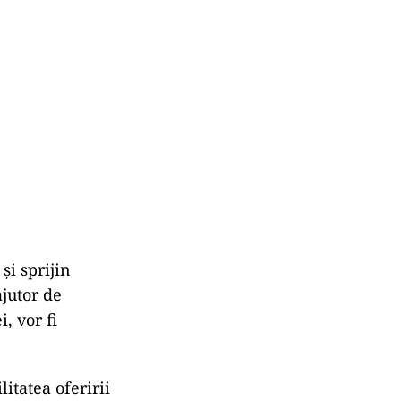
t
și sprijin
ajutor de
, vor fi
itatea oferirii