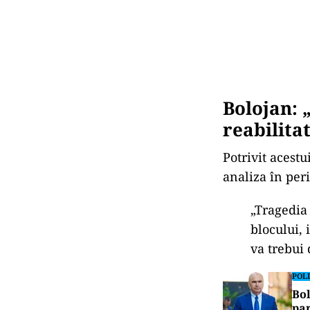
Bolojan:
reabilita
Potrivit acestu
analiza
în per
„Tragedia
blocului, 
va trebui
POLI
Bol
par