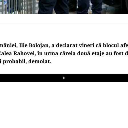
om
âniei, Ilie Bolojan, a declarat vineri c
ă blocul af
Calea Rahovei,
în urma c
ăreia două etaje au fost d
i probabil, demolat.
Play