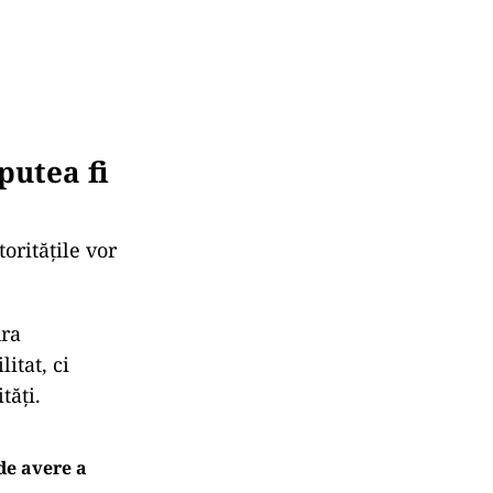
putea fi
toritățile vor
ura
itat, ci
it
ăți.
 de avere a