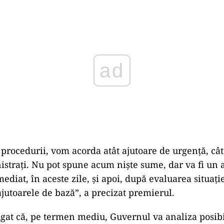
ad
procedurii, vom acorda at
ât ajutoare de urgen
ță, c
â
istrați. Nu pot spune acum niște sume, dar va fi un 
mediat,
în aceste zile,
și apoi, după evaluarea situației
jutoarele de bază”, a precizat premierul.
gat că, pe termen mediu, Guvernul va analiza posibil