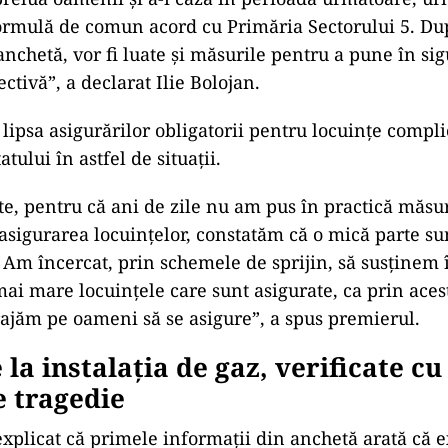
ormulă de comun acord cu Primăria Sectorului 5. Du
anchetă, vor fi luate și măsurile pentru a pune
în si
ctivă”, a declarat Ilie Bolojan.
 lipsa asigurărilor obligatorii pentru locuințe compl
tatului
în astfel de situa
ții.
te, pentru că ani de zile nu am pus
în practic
ă măsur
asigurarea locuințelor, constatăm că o mică parte su
. Am
încercat, prin schemele de sprijin, s
ă susținem
ai mare locuin
țele care sunt asigurate, ca prin ace
aj
ăm pe oameni să se asigure”, a spus premierul.
la instalația de gaz, verificate cu 
e tragedie
explicat c
ă primele informații din anchetă arată că ex