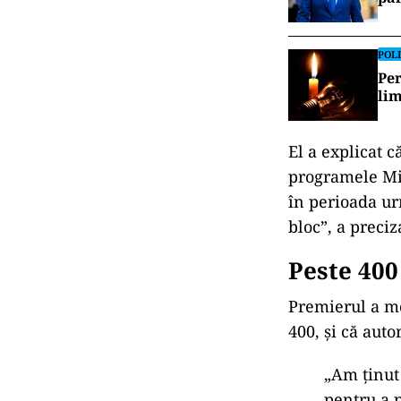
POLI
Per
lim
El a explicat c
programele Mi
în perioada u
bloc”, a preciz
Peste 400
Premierul a 
400,
și că auto
„Am
ținu
pentru a 