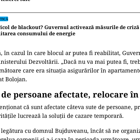
TICĂ
icol de blackout? Guvernul activează măsurile de criză 
itarea consumului de energie
ă,
în cazul în care blocul ar putea fi reabilitat, Guver
nisterului Dezvolt
ării.
„Dac
ă nu va mai putea fi, tr
rm
ătoare care era situația asigurărilor
în apartamente
at Bolojan.
 de persoane afectate, relocare în
men
ționat că sunt afectate c
âteva sute de persoane, p
ritățile lucrează la soluții de cazare temporară.
t legătura cu domnul Bujduveanu,
încât s
ă ne organ
prelua oamenii și a-i caza
în perioada urm
ătoare, u