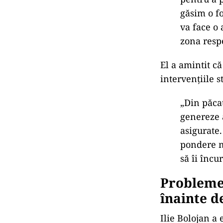
găsim o f
va face o 
zona respe
El a amintit că
intervențiile s
„Din p
ăca
genereze 
asigurate
pondere m
să
îi încur
Probleme 
înainte d
Ilie Bolojan a 