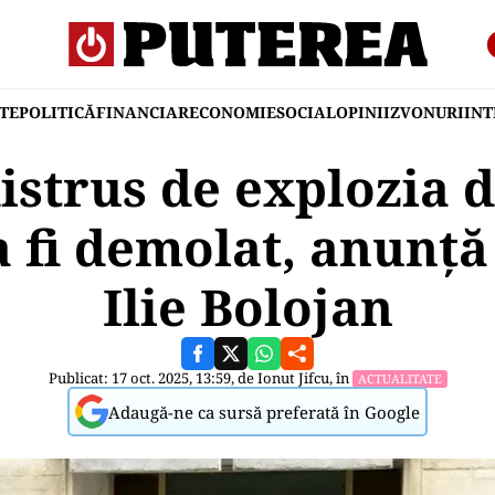
TE
POLITICĂ
FINANCIAR
ECONOMIE
SOCIAL
OPINII
ZVONURI
IN
istrus de explozia 
 fi demolat, anunț
Ilie Bolojan
Publicat: 17 oct. 2025, 13:59, de
Ionut Jifcu
, în
ACTUALITATE
Adaugă-ne ca sursă preferată în Google