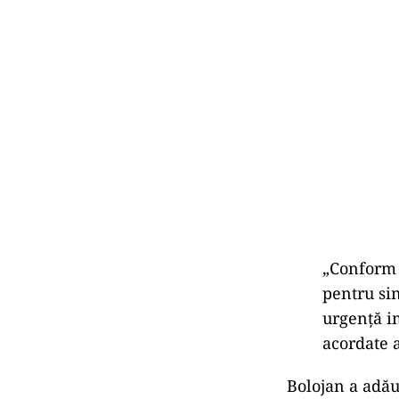
„Conform 
pentru sin
urgență i
acordate a
Bolojan a adău