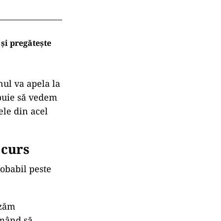
și pregătește
nul va apela la
ebuie să vedem
le din acel
 curs
robabil peste
izăm
rm
ând s
ă