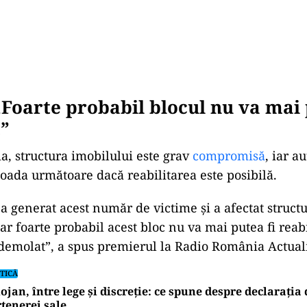
„Foarte probabil blocul nu va mai 
t”
ia, structura imobilului este grav
compromisă
, iar au
ioada urm
ătoare dacă reabilitarea este posibilă.
 a generat acest num
ăr de victime și a afectat struct
iar foarte probabil acest bloc nu va mai putea fi reabil
 demolat”, a spus premierul la Radio Rom
ânia Actual
TICĂ
ojan, între lege și discreție: ce spune despre declarația
tenerei sale