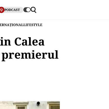
PODCAST
TERNAȚIONAL
LIFESTYLE
din Calea
ă premierul