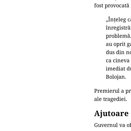
fost provocată
„
În
țeleg c
înregistr
ă
problemă.
au oprit g
dus din no
ca cineva 
imediat du
Bolojan.
Premierul a pre
ale tragediei.
Ajutoare 
Guvernul va of