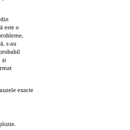
 din
că este o
probleme,
ă, s-au
 probabil
,
și
irmat
cauzele exacte
plozie.