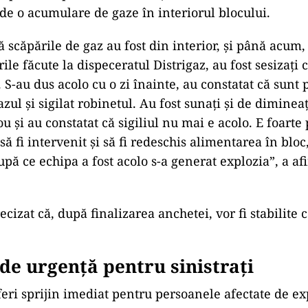
 de o acumulare de gaze
în interiorul blocului.
ă scăpările de gaz au fost din interior, și p
ân
ă acum,
rile făcute la dispeceratul Distrigaz, au fost sesizați 
 S-au dus acolo cu o zi
înainte, au constatat c
ă sunt 
azul și sigilat robinetul. Au fost sunați și de dimineaț
u și au constatat că sigiliul nu mai e acolo. E foarte
să fi intervenit și să fi redeschis alimentarea
în bloc
pă ce echipa a fost acolo s-a generat explozia”, a af
cizat că, după finalizarea anchetei, vor fi stabilite 
de urgență pentru sinistrați
eri sprijin imediat pentru persoanele afectate de ex