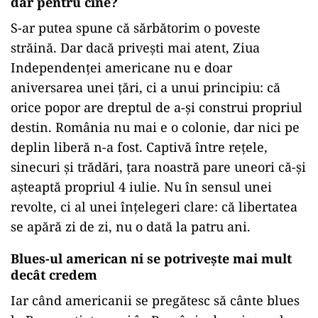
dar pentru cine?
S-ar putea spune că sărbătorim o poveste
străină. Dar dacă privești mai atent, Ziua
Independenței americane nu e doar
aniversarea unei țări, ci a unui principiu: că
orice popor are dreptul de a-și construi propriul
destin. România nu mai e o colonie, dar nici pe
deplin liberă n-a fost. Captivă între rețele,
sinecuri și trădări, țara noastră pare uneori că-și
așteaptă propriul 4 iulie. Nu în sensul unei
revolte, ci al unei înțelegeri clare: că libertatea
se apără zi de zi, nu o dată la patru ani.
Blues-ul american ni se potrivește mai mult
decât credem
Iar când americanii se pregătesc să cânte blues