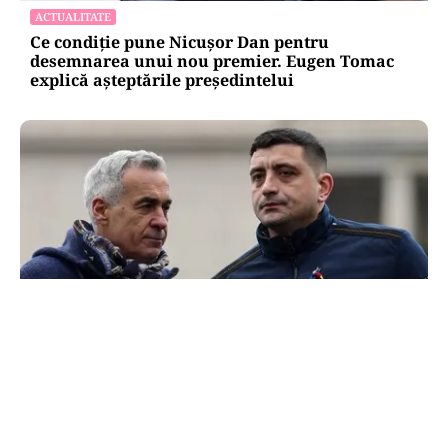
ACTUALITATE
Ce condiție pune Nicușor Dan pentru
desemnarea unui nou premier. Eugen Tomac
explică așteptările președintelui
POLITICĂ
300.000 de semnături pentru o ușă care nu duce
la Georgescu. „suspeND” și Turul 2 imaginar