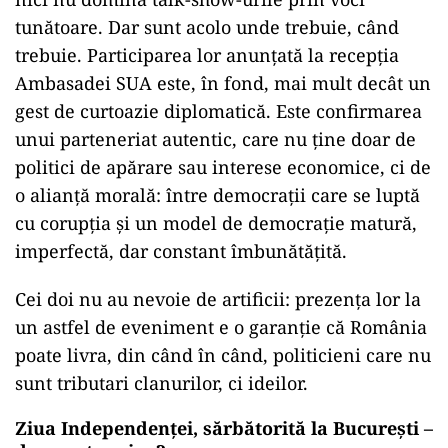
tunătoare. Dar sunt acolo unde trebuie, când
trebuie. Participarea lor anunțată la recepția
Ambasadei SUA este, în fond, mai mult decât un
gest de curtoazie diplomatică. Este confirmarea
unui parteneriat autentic, care nu ține doar de
politici de apărare sau interese economice, ci de
o alianță morală: între democrații care se luptă
cu corupția și un model de democrație matură,
imperfectă, dar constant îmbunătățită.
Cei doi nu au nevoie de artificii: prezența lor la
un astfel de eveniment e o garanție că România
poate livra, din când în când, politicieni care nu
sunt tributari clanurilor, ci ideilor.
Ziua Independenței, sărbătorită la București –