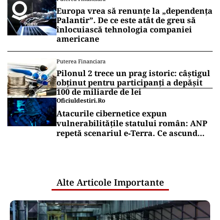
Europa vrea să renunțe la „dependența
Palantir”. De ce este atât de greu să
înlocuiască tehnologia companiei
americane
Puterea Financiara
Pilonul 2 trece un prag istoric: câștigul
obținut pentru participanți a depășit
100 de miliarde de lei
Oficiuldestiri.ro
Atacurile cibernetice expun
vulnerabilitățile statului român: ANP
repetă scenariul e‑Terra. Ce ascund
comunicările oficiale și cine răspunde
pentru mentenanța IT a instituțiilor
publice
Alte Articole Importante