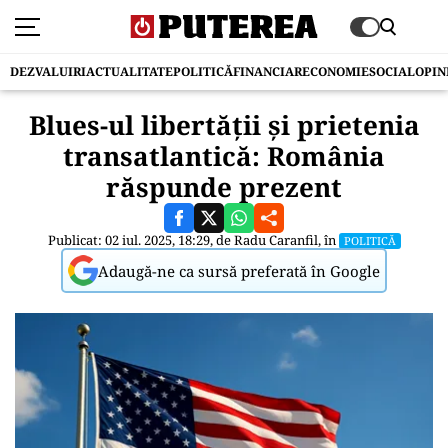
DEZVALUIRI
ACTUALITATE
POLITICĂ
FINANCIAR
ECONOMIE
SOCIAL
OPIN
Blues-ul libertății și prietenia
transatlantică: România
răspunde prezent
Publicat: 02 iul. 2025, 18:29, de
Radu Caranfil
, în
POLITICĂ
Adaugă-ne ca sursă preferată în Google