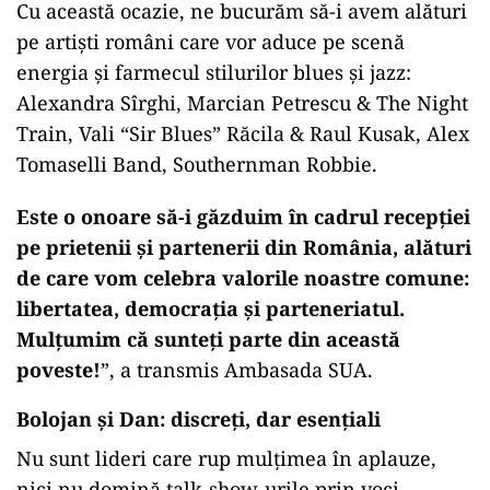
Cu această ocazie, ne bucurăm să-i avem alături
pe artiști români care vor aduce pe scenă
energia și farmecul stilurilor blues și jazz:
Alexandra Sîrghi, Marcian Petrescu & The Night
Train, Vali “Sir Blues” Răcila & Raul Kusak, Alex
Tomaselli Band, Southernman Robbie.
Este o onoare să-i găzduim în cadrul recepției
pe prietenii și partenerii din România, alături
de care vom celebra valorile noastre comune:
libertatea, democrația și parteneriatul.
Mulțumim că sunteți parte din această
poveste!
”, a transmis Ambasada SUA.
Bolojan și Dan: discreți, dar esențiali
Nu sunt lideri care rup mulțimea în aplauze,
nici nu domină talk-show-urile prin voci