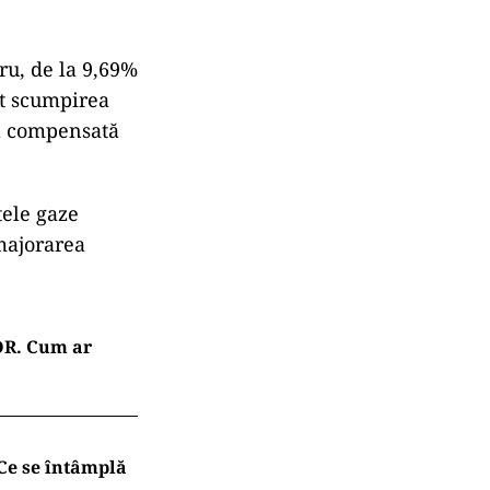
ru, de la 9,69%
st scumpirea
al compensată
tele gaze
 majorarea
OR. Cum ar
Ce se întâmplă