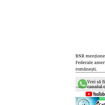
BNR menționeaz
Federale ameri
românești.
Vrei să f
canalul
EC
Cel