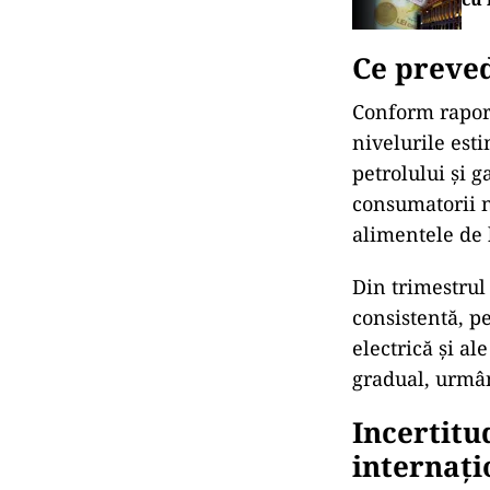
Ce preve
Conform raport
nivelurile esti
petrolului și g
consumatorii n
alimentele de 
Din trimestrul
consistentă, p
electrică și al
gradual, urmând
Incertitu
internați