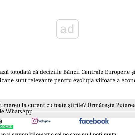
ad
ă totodată că deciziile Băncii Centrale Europene și
cane sunt relevante pentru evoluția viitoare a eco
ii mereu la curent cu toate știrile? Urmărește Puterea
 de WhatsApp
ONOMIE
 mai scump kilowatt e cel pe care nu-l poți muta