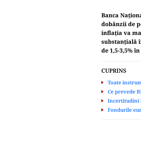
Banca Naționa
dobânzii de po
inflația va ma
substanțială î
de 1,5-3,5% î
CUPRINS
Toate instru
Ce prevede B
Incertitudini
Fondurile eur