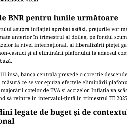
de BNR pentru lunile următoare
ului asupra inflației aprobat astăzi, prețurile vor ma
mate anterior în trimestrul al doilea, pe fondul scum
azelor la nivel internațional, al liberalizării pieței g
on-casnici și al eliminării plafonului la adaosul co
bază.
 III însă, banca centrală prevede o corecție descend
e măsură ce se vor epuiza efectele eliminării plafonu
e majorării cotelor de TVA și accizelor. Inflația va sc
 să reintre în intervalul-țintă în trimestrul III 2027
dini legate de buget și de contextu
onal