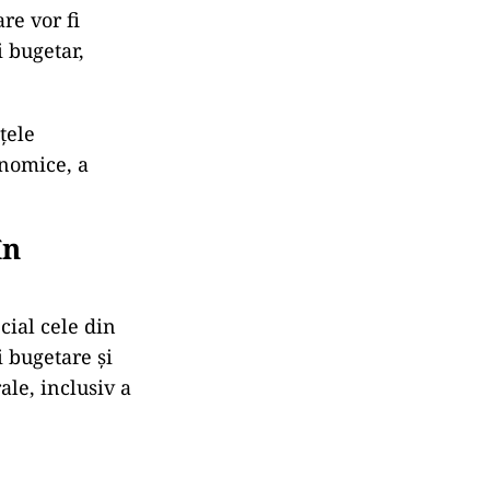
re vor fi
 bugetar,
țele
onomice, a
în
cial cele din
 bugetare și
ale, inclusiv a