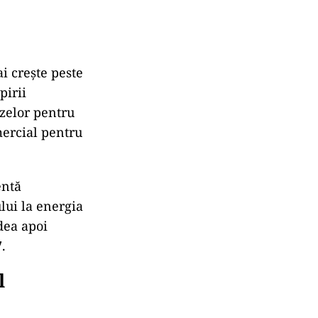
i crește peste
pirii
azelor pentru
mercial pentru
entă
lui la energia
ădea apoi
.
l