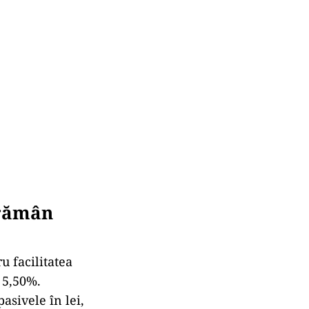
 rămân
u facilitatea
a 5,50%.
asivele în lei,