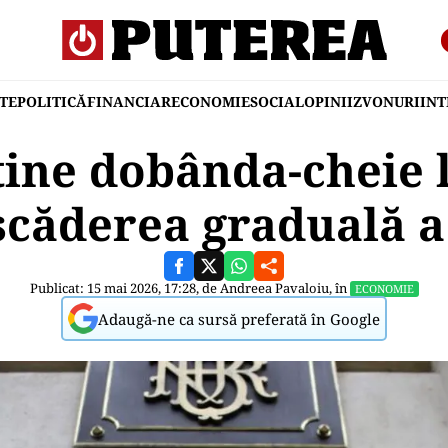
TE
POLITICĂ
FINANCIAR
ECONOMIE
SOCIAL
OPINII
ZVONURI
IN
ne dobânda-cheie l
căderea graduală a 
Publicat: 15 mai 2026, 17:28, de
Andreea Pavaloiu
, în
ECONOMIE
Adaugă-ne ca sursă preferată în Google