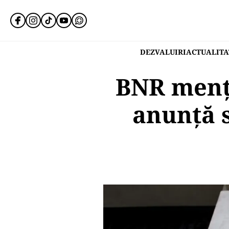
DEZVALUIRI
ACTUALITA
BNR menți
anunță s