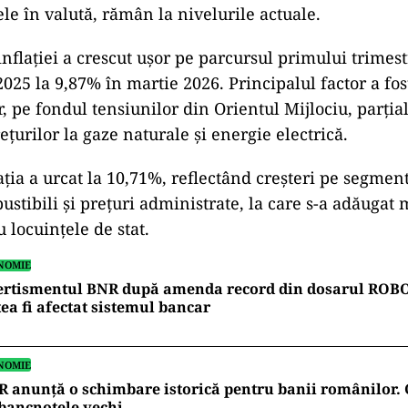
ele în valută, rămân la nivelurile actuale.
inflației a crescut ușor pe parcursul primului trimest
025 la 9,87% în martie 2026. Principalul factor a fo
r, pe fondul tensiunilor din Orientul Mijlociu, parți
țurilor la gaze naturale și energie electrică.
lația a urcat la 10,71%, reflectând creșteri pe segmen
ustibili și prețuri administrate, la care s-a adăugat
u locuințele de stat.
NOMIE
ertismentul BNR după amenda record din dosarul ROB
ea fi afectat sistemul bancar
NOMIE
 anunță o schimbare istorică pentru banii românilor. 
bancnotele vechi