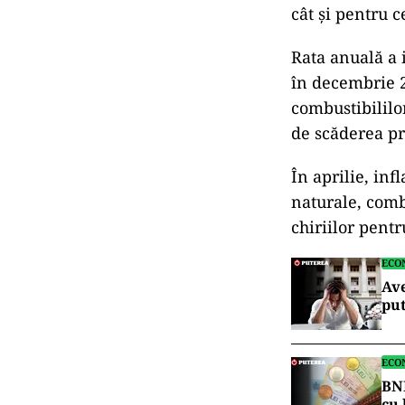
cât și pentru c
Rata anuală a 
în decembrie 2
combustibililo
de scăderea pre
În aprilie, inf
naturale, comb
chiriilor pentr
ECO
Av
put
ECO
BNR
cu 