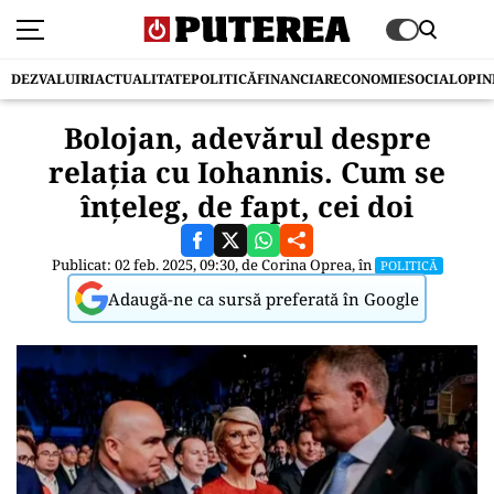
DEZVALUIRI
ACTUALITATE
POLITICĂ
FINANCIAR
ECONOMIE
SOCIAL
OPIN
Bolojan, adevărul despre
relația cu Iohannis. Cum se
înțeleg, de fapt, cei doi
Publicat: 02 feb. 2025, 09:30, de
Corina Oprea
, în
POLITICĂ
Adaugă-ne ca sursă preferată în Google