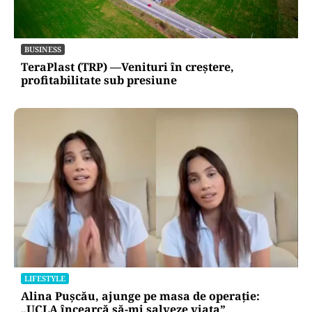
BUSINESS
TeraPlast (TRP) —Venituri în creștere,
profitabilitate sub presiune
LIFESTYLE
Alina Pușcău, ajunge pe masa de operație:
„UCLA încearcă să-mi salveze viața”