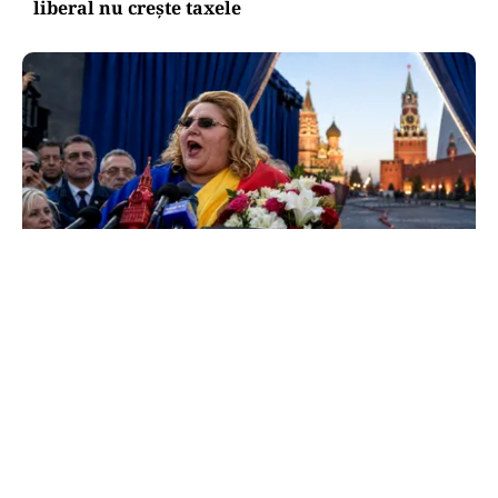
liberal nu crește taxele
POLITICĂ
Tovarășa Șoșoacă: denunțată penal pentru
trădare și comunicarea de informații false
TOS
Politica Cookies
Protecția Datelor Personale
Despre Noi
Publicitate
Echipa