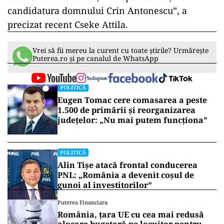
candidatura domnului Crin Antonescu”, a
precizat recent Cseke Attila.
Vrei să fii mereu la curent cu toate știrile? Urmărește
Puterea.ro și pe canalul de WhatsApp
POLITICĂ
Eugen Tomac cere comasarea a peste
1.500 de primării și reorganizarea
județelor: „Nu mai putem funcționa”
POLITICĂ
Alin Tișe atacă frontal conducerea
PNL: „România a devenit coșul de
gunoi al investitorilor”
Puterea Financiara
România, țara UE cu cea mai redusă