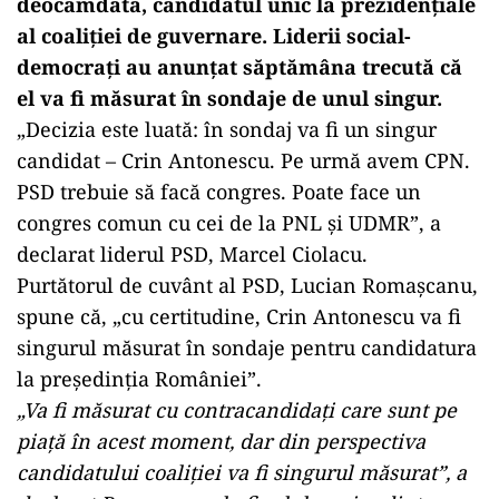
deocamdată, candidatul unic la prezidențiale
al coaliției de guvernare. Liderii social-
democrați au anunțat săptămâna trecută că
el va fi măsurat în sondaje de unul singur.
„Decizia este luată: în sondaj va fi un singur
candidat – Crin Antonescu. Pe urmă avem CPN.
PSD trebuie să facă congres. Poate face un
congres comun cu cei de la PNL şi UDMR”, a
declarat liderul PSD, Marcel Ciolacu.
Purtătorul de cuvânt al PSD, Lucian Romașcanu,
spune că, „cu certitudine, Crin Antonescu va fi
singurul măsurat în sondaje pentru candidatura
la preşedinţia României”.
„Va fi măsurat cu contracandidaţi care sunt pe
piaţă în acest moment, dar din perspectiva
candidatului coaliţiei va fi singurul măsurat”, a