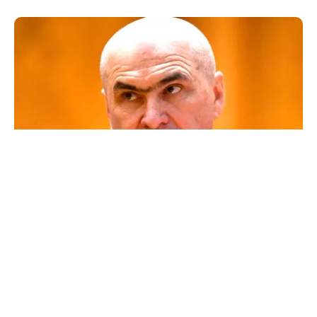
POLITICĂ
Un lider USR îl critică dur pe Ilie Bolojan: Un
liberal nu crește taxele
TOS
Politica Cookies
Protecția Datelor Personale
Despre Noi
Publicitate
Echipa