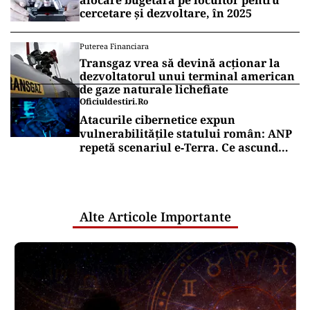
alocare bugetară pe locuitor pentru
cercetare și dezvoltare, în 2025
Puterea Financiara
Transgaz vrea să devină acționar la
dezvoltatorul unui terminal american
de gaze naturale lichefiate
Oficiuldestiri.ro
Atacurile cibernetice expun
vulnerabilitățile statului român: ANP
repetă scenariul e‑Terra. Ce ascund
comunicările oficiale și cine răspunde
pentru mentenanța IT a instituțiilor
publice
Alte Articole Importante