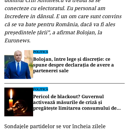
domnul Crin Antonescu va trebui să se
conecteze cu electoratul. Eu personal am
încredere in dânsul. E un om care sunt convins
că se va bate pentru România, dacă va fi ales
președintele țării”, a afirmat Bolojan, la
Euronews.
POLITICĂ
Bolojan, între lege și discreție: ce
spune despre declarația de avere a
partenerei sale
POLITICĂ
Pericol de blackout? Guvernul
activează măsurile de criză și
pregătește limitarea consumului de
energie
Sondajele partidelor se vor încheia zilele