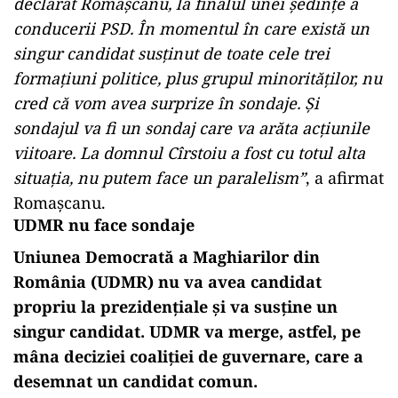
declarat Romaşcanu, la finalul unei ședințe a
conducerii PSD. În momentul în care există un
singur candidat susţinut de toate cele trei
formaţiuni politice, plus grupul minorităţilor, nu
cred că vom avea surprize în sondaje. Şi
sondajul va fi un sondaj care va arăta acţiunile
viitoare. La domnul Cîrstoiu a fost cu totul alta
situaţia, nu putem face un paralelism”
, a afirmat
Romașcanu.
UDMR nu face sondaje
Uniunea Democrată a Maghiarilor din
România (UDMR) nu va avea candidat
propriu la prezidențiale și va susține un
singur candidat. UDMR va merge, astfel, pe
mâna deciziei coaliției de guvernare, care a
desemnat un candidat comun.