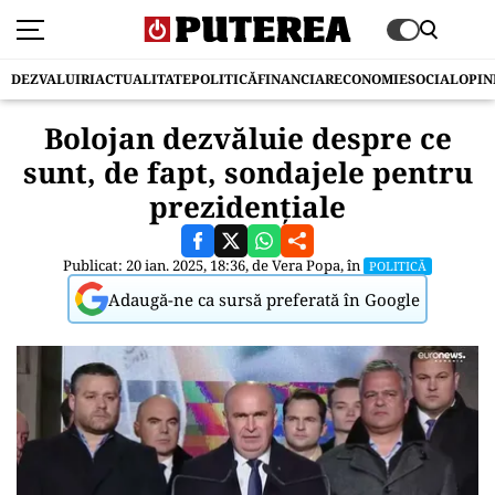
DEZVALUIRI
ACTUALITATE
POLITICĂ
FINANCIAR
ECONOMIE
SOCIAL
OPIN
Bolojan dezvăluie despre ce
sunt, de fapt, sondajele pentru
prezidențiale
Publicat: 20 ian. 2025, 18:36, de
Vera Popa
, în
POLITICĂ
Adaugă-ne ca sursă preferată în Google