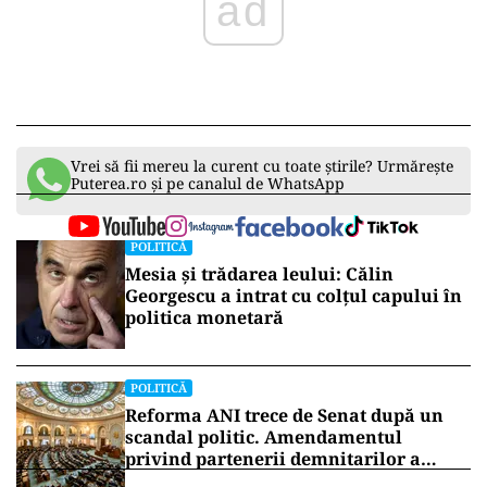
ad
Vrei să fii mereu la curent cu toate știrile? Urmărește
Puterea.ro și pe canalul de WhatsApp
POLITICĂ
Mesia și trădarea leului: Călin
Georgescu a intrat cu colțul capului în
politica monetară
POLITICĂ
Reforma ANI trece de Senat după un
scandal politic. Amendamentul
privind partenerii demnitarilor a
inflamat dezbaterile