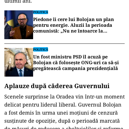
ultimii ani.
POLITICĂ
Piedone îi cere lui Bolojan un plan
pentru energie. Aluzii la perioada
comunistă: „Nu ne întoarce la
lumânare”
POLITICĂ
Un fost ministru PSD îl acuză pe
Bolojan că folosește ONG-uri ca să-și
pregătească campania prezidențială
Aplauze după căderea Guvernului
Scenele surprinse la Oradea vin într-un moment
delicat pentru liderul liberal. Guvernul Bolojan
a fost demis în urma unei moțiuni de cenzură
susținute de opoziție, după o perioadă marcată
de măsuri de reducere a cheltuielilor și reforme