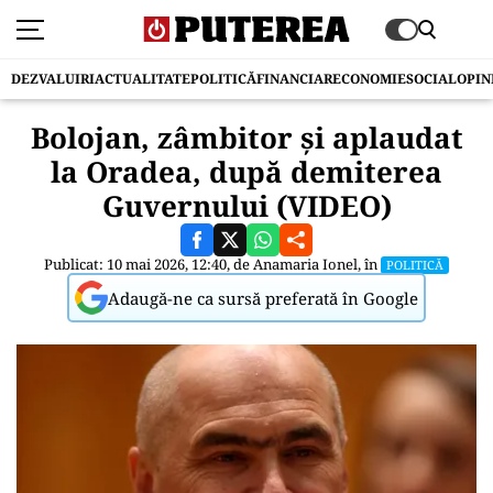
DEZVALUIRI
ACTUALITATE
POLITICĂ
FINANCIAR
ECONOMIE
SOCIAL
OPIN
Bolojan, zâmbitor și aplaudat
la Oradea, după demiterea
Guvernului (VIDEO)
Publicat: 10 mai 2026, 12:40, de
Anamaria Ionel
, în
POLITICĂ
Adaugă-ne ca sursă preferată în Google