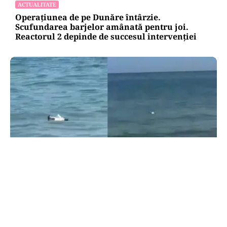
ACTUALITATE
Operațiunea de pe Dunăre întârzie.
Scufundarea barjelor amânată pentru joi.
Reactorul 2 depinde de succesul intervenției
ACTUALITATE
Alertă pe litoral: o dronă a fost scoasă din apă
lângă o plajă din Mamaia