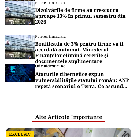
Puterea Financiara
Dizolvările de firme au crescut cu
aproape 13% în primul semestru din
2026
Puterea Financiara
Bonificația de 3% pentru firme va fi
acordată automat. Ministerul
Finanțelor elimină cererile și
documentele suplimentare
Oficiuldestiri.ro
Atacurile cibernetice expun
vulnerabilitățile statului român: ANP
repetă scenariul e‑Terra. Ce ascund
comunicările oficiale și cine răspunde
pentru mentenanța IT a instituțiilor
publice
Alte Articole Importante
EXCLUSIV
EXCLUSIV