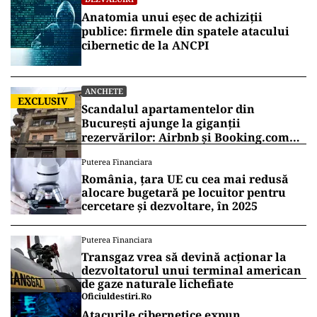
Anatomia unui eșec de achiziții
publice: firmele din spatele atacului
cibernetic de la ANCPI
ANCHETE
EXCLUSIV
Scandalul apartamentelor din
București ajunge la giganții
rezervărilor: Airbnb și Booking.com
anunță măsuri și cer respectarea legii
Puterea Financiara
România, țara UE cu cea mai redusă
alocare bugetară pe locuitor pentru
cercetare și dezvoltare, în 2025
Puterea Financiara
Transgaz vrea să devină acționar la
dezvoltatorul unui terminal american
de gaze naturale lichefiate
Oficiuldestiri.ro
Atacurile cibernetice expun