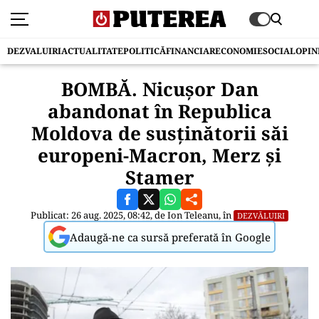
DEZVALUIRI
ACTUALITATE
POLITICĂ
FINANCIAR
ECONOMIE
SOCIAL
OPIN
BOMBĂ. Nicușor Dan
abandonat în Republica
Moldova de susținătorii săi
europeni-Macron, Merz și
Stamer
Publicat: 26 aug. 2025, 08:42, de
Ion Teleanu
, în
DEZVĂLUIRI
Adaugă-ne ca sursă preferată în Google