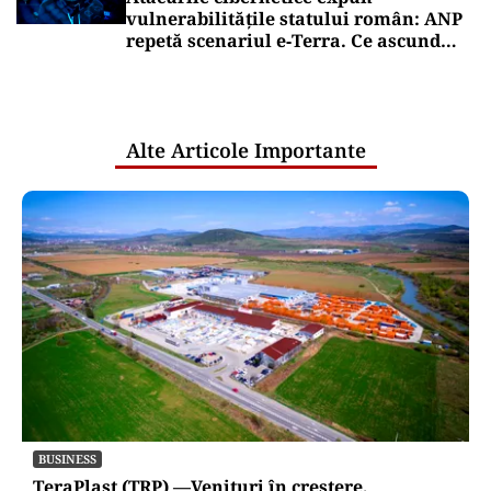
vulnerabilitățile statului român: ANP
repetă scenariul e‑Terra. Ce ascund
comunicările oficiale și cine răspunde
pentru mentenanța IT a instituțiilor
publice
Alte Articole Importante
BUSINESS
TeraPlast (TRP) —Venituri în creștere,