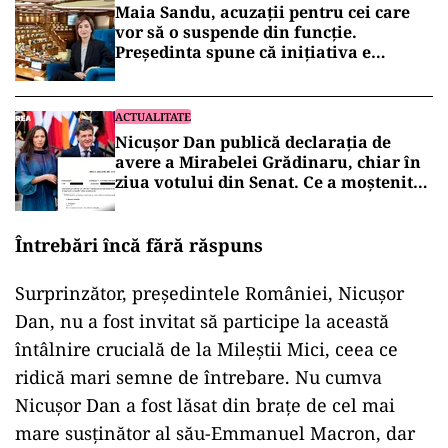
Maia Sandu, acuzații pentru cei care
vor să o suspende din funcție.
Președinta spune că inițiativa e
coordonată de Rusia
ACTUALITATE
Nicușor Dan publică declarația de
avere a Mirabelei Grădinaru, chiar în
ziua votului din Senat. Ce a moștenit
partenera președintelui
Întrebări încă fără răspuns
Surprinzător, președintele României, Nicușor
Dan, nu a fost invitat să participe la această
întâlnire crucială de la Mileștii Mici, ceea ce
ridică mari semne de întrebare. Nu cumva
Nicușor Dan a fost lăsat din brațe de cel mai
mare susținător al său-Emmanuel Macron, dar