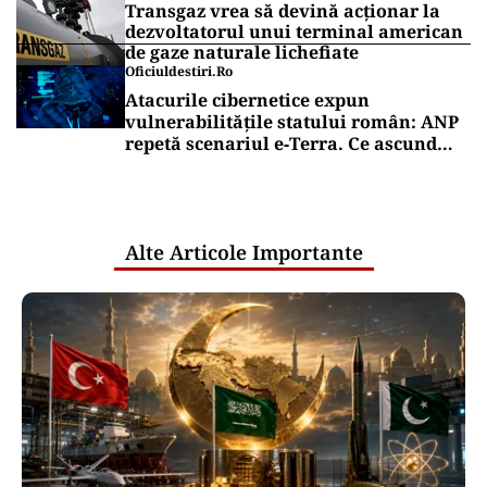
Transgaz vrea să devină acționar la
dezvoltatorul unui terminal american
de gaze naturale lichefiate
Oficiuldestiri.ro
Atacurile cibernetice expun
vulnerabilitățile statului român: ANP
repetă scenariul e‑Terra. Ce ascund
comunicările oficiale și cine răspunde
pentru mentenanța IT a instituțiilor
publice
Alte Articole Importante