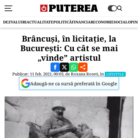
DEZVALUIRI
ACTUALITATE
POLITICĂ
FINANCIAR
ECONOMIE
SOCIAL
OPIN
Brâncuși, în licitație, la
București: Cu cât se mai
„vinde” artistul
Publicat: 11 feb. 2021, 00:03, de
Roxana Roseti
, în
LIFESTYLE
Adaugă-ne ca sursă preferată în Google