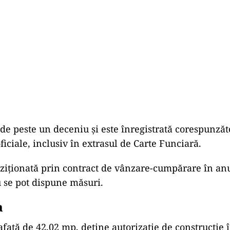
 de peste un deceniu și este înregistrată corespunzăt
iciale, inclusiv în extrasul de Carte Funciară.
hiziționată prin contract de vânzare-cumpărare în anu
 se pot dispune măsuri.
a
afață de 42,02 mp, deține autorizație de construcție 