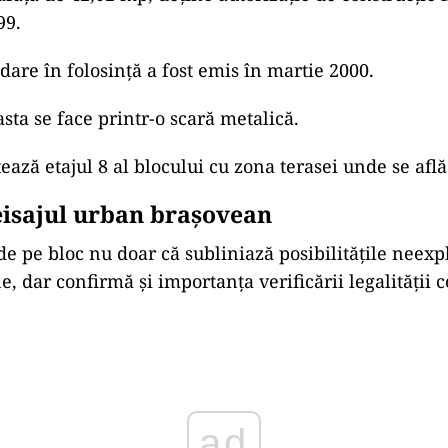
99.
 dare în folosință a fost emis în martie 2000.
sta se face printr-o scară metalică.
ază etajul 8 al blocului cu zona terasei unde se află 
eisajul urban brașovean
 de pe bloc nu doar că subliniază posibilitățile neexp
e, dar confirmă și importanța verificării legalității c
ad