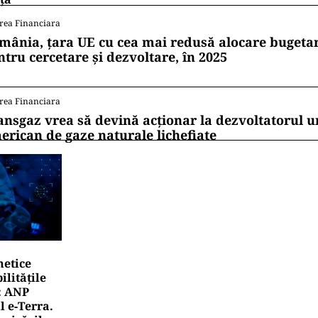
rea Financiara
mânia, țara UE cu cea mai redusă alocare bugetar
ntru cercetare și dezvoltare, în 2025
rea Financiara
ansgaz vrea să devină acționar la dezvoltatorul u
erican de gaze naturale lichefiate
netice
litățile
: ANP
l e‑Terra.