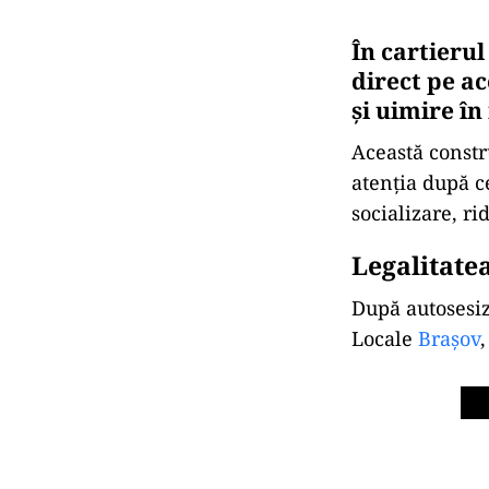
În cartierul
direct pe a
și uimire în
Această constr
atenția după ce
socializare, ri
Legalitate
După autosesiz
Locale
Brașov