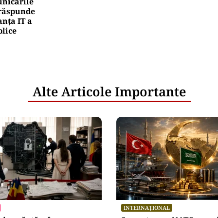
nicările
e răspunde
nța IT a
blice
Alte Articole Importante
INTERNAȚIONAL