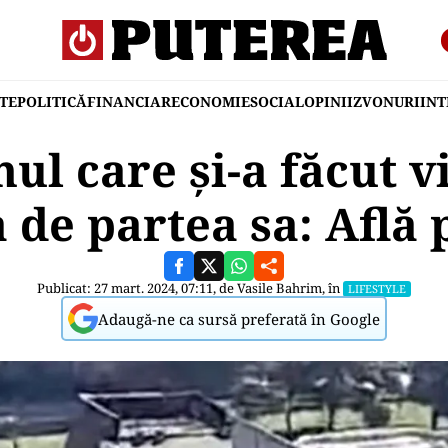
TE
POLITICĂ
FINANCIAR
ECONOMIE
SOCIAL
OPINII
ZVONURI
IN
ul care și-a făcut vi
a de partea sa: Află 
Publicat: 27 mart. 2024, 07:11, de
Vasile Bahrim
, în
LIFESTYLE
Adaugă-ne ca sursă preferată în Google