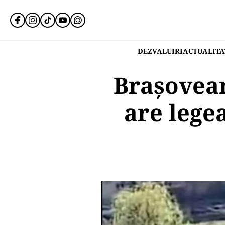
DEZVALUIRI
ACTUALITA
Brașovean
are lege