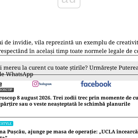
ui de invidie, vila reprezintă un exemplu de creativi
 respectând în același timp toate normele legale de c
ii mereu la curent cu toate știrile? Urmărește Puterea
 de WhatsApp
ROSCOP
oscop 8 august 2026. Trei zodii trec prin momente de 
părțire sau o veste neașteptată le schimbă planurile
ESTYLE
na Pușcău, ajunge pe masa de operație: „UCLA încearcă
ța”