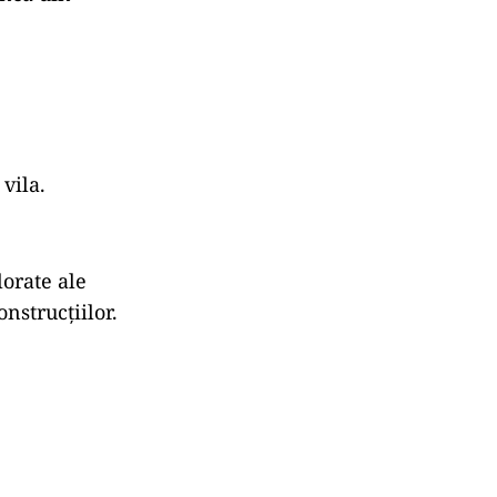
vila.
lorate ale
onstrucțiilor.