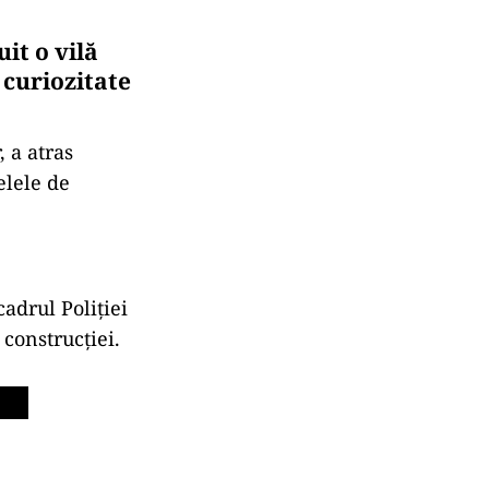
it o vilă
 curiozitate
, a atras
elele de
adrul Poliției
 construcției.