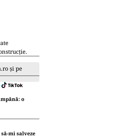
tate
onstrucție.
.ro și pe
cumpănă: o
 să-mi salveze