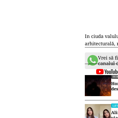
In ciuda valul
arhitecturală,
Vrei să f
canalul
HO
Hor
des
LIF
Ali
via