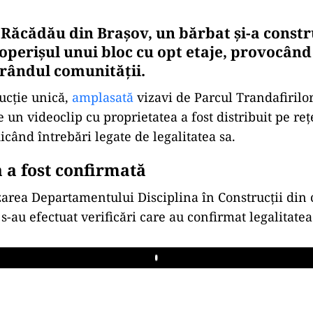
 Răcădău din Brașov, un bărbat și-a constru
coperișul unui bloc cu opt etaje, provocând
 rândul comunității.
ucție unică,
amplasată
vizavi de Parcul Trandafirilor
 un videoclip cu proprietatea a fost distribuit pe reț
dicând întrebări legate de legalitatea sa.
a a fost confirmată
area Departamentului Disciplina în Construcții din c
, s-au efectuat verificări care au confirmat legalitatea
Play