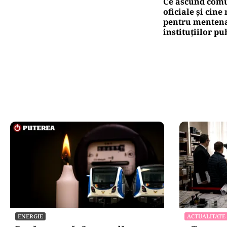
Ce ascund comu
oficiale și cin
pentru mentena
instituțiilor pu
ENERGIE
ACTUALITATE