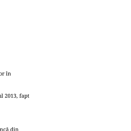
or în
l 2013, fapt
încă din