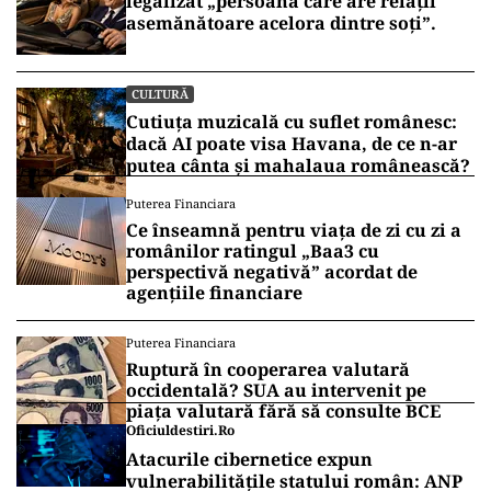
legalizat „persoana care are relații
asemănătoare acelora dintre soți”.
CULTURĂ
Cutiuța muzicală cu suflet românesc:
dacă AI poate visa Havana, de ce n-ar
putea cânta și mahalaua românească?
Puterea Financiara
Ce înseamnă pentru viața de zi cu zi a
românilor ratingul „Baa3 cu
perspectivă negativă” acordat de
agențiile financiare
Puterea Financiara
Ruptură în cooperarea valutară
occidentală? SUA au intervenit pe
piața valutară fără să consulte BCE
Oficiuldestiri.ro
Atacurile cibernetice expun
vulnerabilitățile statului român: ANP