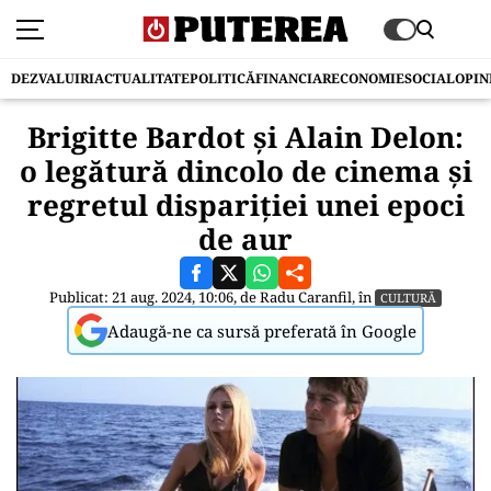
DEZVALUIRI
ACTUALITATE
POLITICĂ
FINANCIAR
ECONOMIE
SOCIAL
OPIN
Brigitte Bardot și Alain Delon:
o legătură dincolo de cinema și
regretul dispariției unei epoci
de aur
Publicat: 21 aug. 2024, 10:06, de
Radu Caranfil
, în
CULTURĂ
Adaugă-ne ca sursă preferată în Google