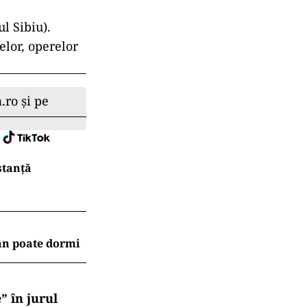
l Sibiu).
elor, operelor
.ro și pe
stanță
an poate dormi
” în jurul