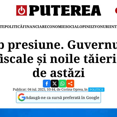
TE
POLITICĂ
FINANCIAR
ECONOMIE
SOCIAL
OPINII
ZVONURI
IN
b presiune. Guvernu
scale și noile tăier
de astăzi
Publicat: 04 iul. 2025, 10:44, de
Corina Oprea
, în
POLITICĂ
Adaugă-ne ca sursă preferată în Google