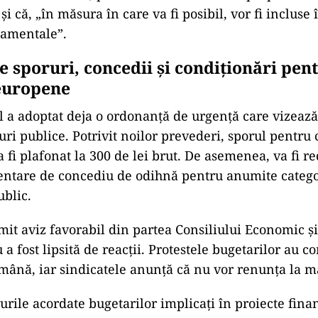
 și că, „în măsura în care va fi posibil, vor fi incluse
amentale”.
e sporuri, concedii și condiționări pen
europene
 a adoptat deja o ordonanță de urgență care vizează
uri publice. Potrivit noilor prevederi, sporul pentru 
 fi plafonat la 300 de lei brut. De asemenea, va fi 
entare de concediu de odihnă pentru anumite categor
ublic.
mit aviz favorabil din partea Consiliului Economic și
 a fost lipsită de reacții. Protestele bugetarilor au c
mână, iar sindicatele anunță că nu vor renunța la ma
rurile acordate bugetarilor implicați în proiecte fina