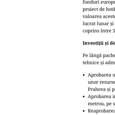
fonduri europe
proiect de hot
valoarea acesto
lucrat lunar și
cuprins între 
Investiții și
Pe lângă pache
tehnice și adm
Aprobarea un
unor resurse 
Prahova și p
Aprobarea i
metrou, pe 
Reaprobarea 