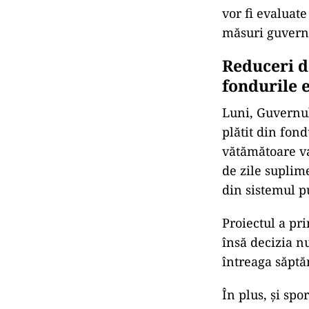
vor fi evaluate
măsuri guvern
Reduceri d
fondurile 
Luni, Guvernul
plătit din fond
vătămătoare va
de zile suplim
din sistemul p
Proiectul a pri
însă decizia nu
întreaga săptă
În plus, și spo