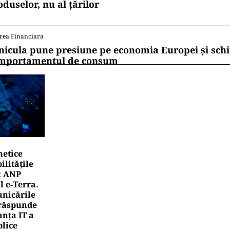
oduselor, nu al țărilor
rea Financiara
nicula pune presiune pe economia Europei și sc
mportamentul de consum
netice
litățile
: ANP
l e‑Terra.
nicările
e răspunde
nța IT a
blice