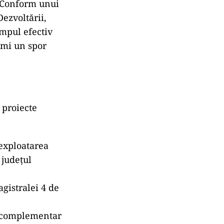
. Conform unui
ezvoltării,
impul efectiv
rimi un spor
 proiecte
 exploatarea
 județul
gistralei 4 de
r complementar