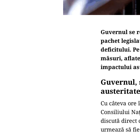
Guvernul se r
pachet legisla
deficitului. P
măsuri, aflate
impactului as
Guvernul, 
austeritat
Cu câteva ore î
Consiliului Na
discută direct
urmează să fie