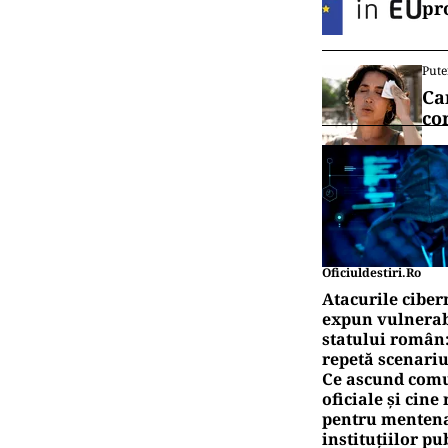
pr
Pute
Ca
co
Oficiuldestiri.ro
Atacurile ciber
expun vulnerabi
statului român
repetă scenariu
Ce ascund comu
oficiale și cin
pentru mentena
instituțiilor pu