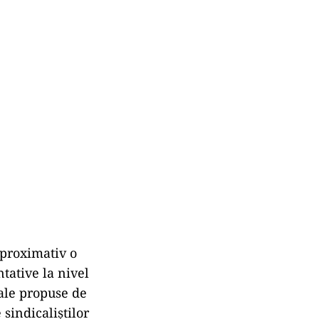
aproximativ o
ntative la nivel
cale propuse de
sindicaliștilor