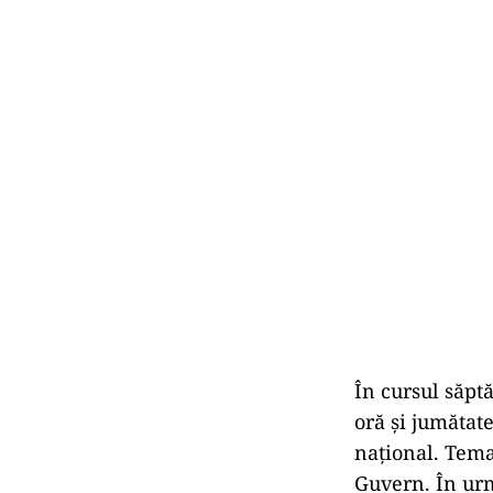
În cursul săpt
oră și jumătate
național. Tema 
Guvern. În urm