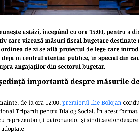
eunește astăzi, începând cu ora 15:00, pentru a d
tiv care vizează măsuri fiscal-bugetare destinate 
e ordinea de zi se află proiectul de lege care intro
 deja în centrul atenției publice, în special din ca
upra angajaților din sectorul bugetar.
ședință importantă despre măsurile d
e
nainte, de la ora 12:00,
premierul Ilie Bolojan
conduc
țional Tripartit pentru Dialog Social. În acest forma
 cu reprezentanții patronatelor și sindicatelor despr
 adoptate.