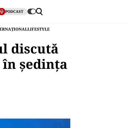
PODCAST
TERNAȚIONAL
LIFESTYLE
l discută
i în ședința