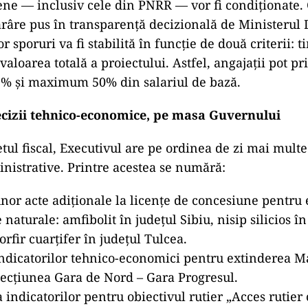
ne — inclusiv cele din PNRR — vor fi condiționate
ărâre pus în transparență decizională de Ministerul D
r sporuri va fi stabilită în funcție de două criterii: t
 valoarea totală a proiectului. Astfel, angajații pot p
5% și maximum 50% din salariul de bază.
 decizii tehnico-economice, pe masa Guvernului
tul fiscal, Executivul are pe ordinea de zi mai multe
inistrative. Printre acestea se numără:
or acte adiționale la licențe de concesiune pentru
naturale: amfibolit în județul Sibiu, nisip silicios în
orfir cuarțifer în județul Tulcea.
ndicatorilor tehnico-economici pentru extinderea Ma
secțiunea Gara de Nord – Gara Progresul.
indicatorilor pentru obiectivul rutier „Acces rutie