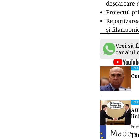
descărcare 
Proiectul p
Repartizarea
și filarmonic
Vrei să f
canalul
POL
Cum
POL
AUR
lin
Pute
Ță