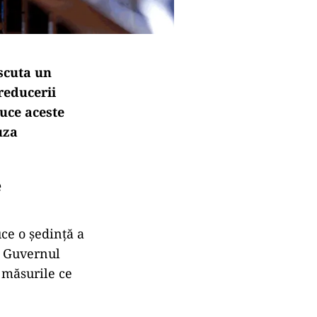
iscuta un
reducerii
duce aceste
uza
e
e o ședință a
t, Guvernul
e măsurile ce