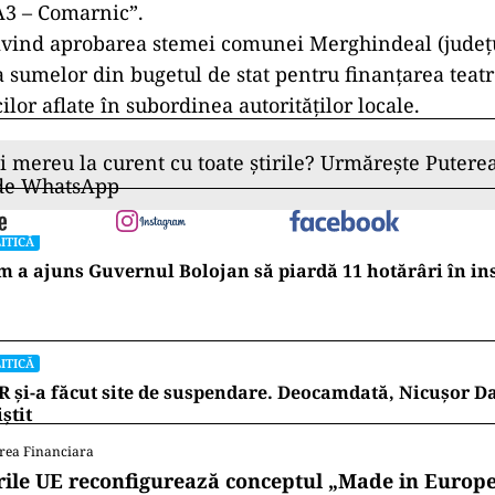
A3 – Comarnic”.
rivind aprobarea stemei comunei Merghindeal (județu
 sumelor din bugetul de stat pentru finanțarea teatr
ilor aflate în subordinea autorităților locale.
ii mereu la curent cu toate știrile? Urmărește Puterea
 de WhatsApp
ITICĂ
 a ajuns Guvernul Bolojan să piardă 11 hotărâri în in
ITICĂ
 și-a făcut site de suspendare. Deocamdată, Nicușor D
iștit
rea Financiara
rile UE reconfigurează conceptul „Made in Europe