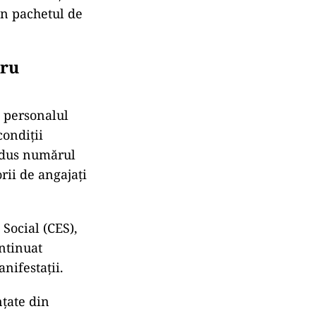
 în pachetul de
tru
 personalul
condiții
redus numărul
ii de angajați
 Social (CES),
ontinuat
nifestații.
nțate din