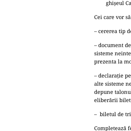
ghișeul Ca
Cei care vor s
– cererea tip d
– document de 
sisteme neinte
prezenta la mo
– declaraţie p
alte sisteme n
depune talonul
eliberării bilet
– biletul de tr
Completează fo