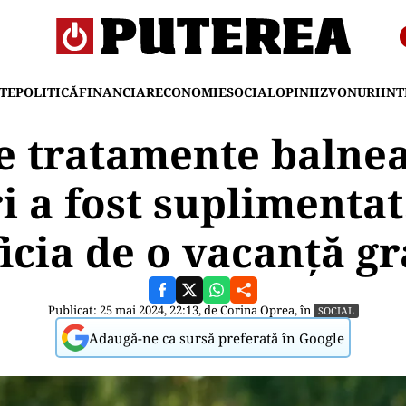
TE
POLITICĂ
FINANCIAR
ECONOMIE
SOCIAL
OPINII
ZVONURI
IN
e tratamente balne
i a fost suplimentat
icia de o vacanță gr
Publicat: 25 mai 2024, 22:13, de
Corina Oprea
, în
SOCIAL
Adaugă-ne ca sursă preferată în Google