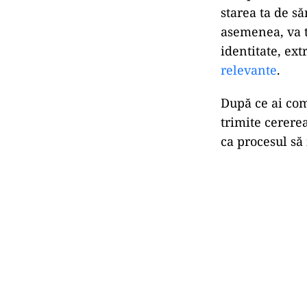
starea ta de s
asemenea, va t
identitate, ext
relevante
.
După ce ai com
trimite cerere
ca procesul să 