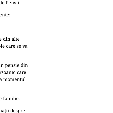
de Pensii.
ente:
e din alte
ie care se va
in pensie din
ersoanei care
 la momentul
e familie.
mații despre