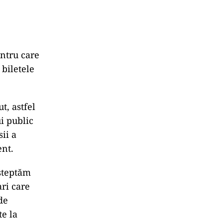
entru care
 biletele
t, astfel
i public
ii a
ent.
așteptăm
ari care
de
te la