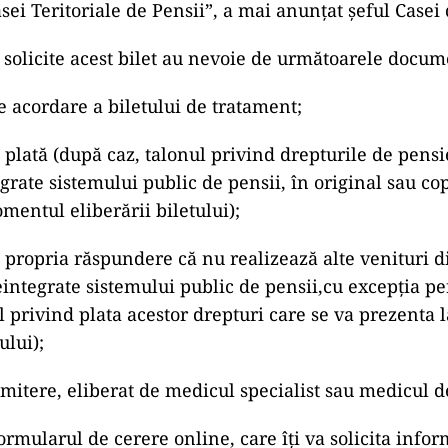
sei Teritoriale de Pensii”, a mai anunţat şeful Casei 
ă solicite acest bilet au nevoie de următoarele docum
e acordare a biletului de tratament;
plată (după caz, talonul privind drepturile de pensi
grate sistemului public de pensii, în original sau cop
mentul eliberării biletului);
e propria răspundere că nu realizează alte venituri d
eintegrate sistemului public de pensii,cu excepţia p
 privind plata acestor drepturi care se va prezenta
ului);
imitere, eliberat de medicul specialist sau medicul d
rmularul de cerere online, care îți va solicita infor