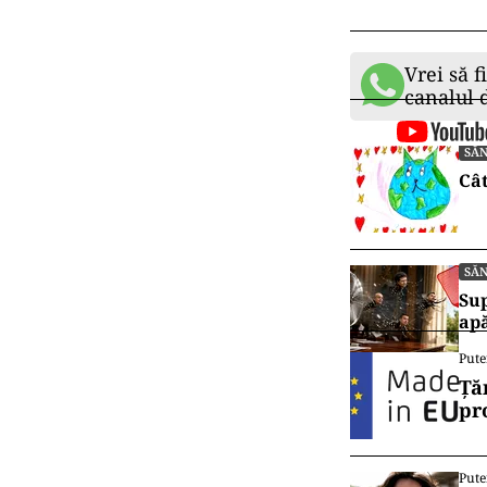
Vrei să f
canalul
SĂ
Cât
SĂ
Sup
ap
Pute
Ță
pr
Pute