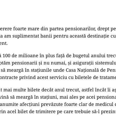
erere foarte mare din partea pensionarilor, drept p
ta am suplimentat banii pentru această destinație cu
ent.
100 de milioane în plus față de bugetul anului trecu
ptăm pensionarii și nu numai, și asigurații sistemulu
 să meargă în stațiunile unde Casa Națională de Pens
ontracte privind acest serviciu cu biletele de tratam
mai multe bilete decât anul trecut, astfel încât îi 
 vină să meargă în stațiuni, mai ales pe acei pension
 anumite afecțiuni prevăzute foarte clar de medicul 
rin acel bilet de trimitere pe care trebuie să-l prezin