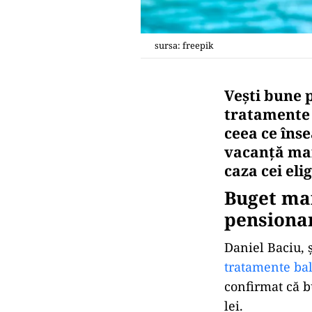
sursa: freepik
Vești bune 
tratamente 
ceea ce îns
vacanță mai
caza cei elig
Buget ma
pensionar
Daniel Baciu, 
tratamente ba
confirmat că b
lei.