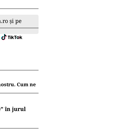
.ro și pe
 nostru. Cum ne
” în jurul