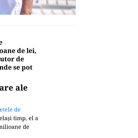
e
oane de lei,
jutor de
nde se pot
are ale
letele de
lași timp, el a
 milioane de