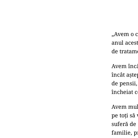
„Avem o c
anul aces
de tratam
Avem încă 
încât aște
de pensii,
încheiat c
Avem mult 
pe toți să
suferă de
familie, p