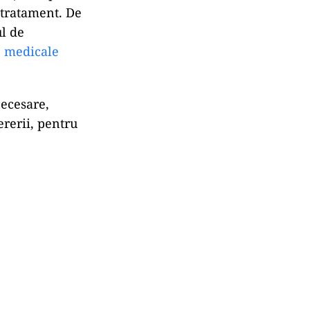
 tratament. De
ul de
 medicale
necesare,
ererii, pentru