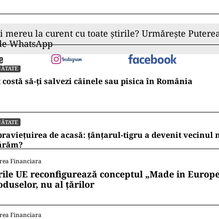
ii mereu la curent cu toate știrile? Urmărește Puterea
 de WhatsApp
NĂTATE
 costă să-ți salvezi câinele sau pisica în România
NĂTATE
raviețuirea de acasă: țânțarul-tigru a devenit vecinul
ărăm?
rea Financiara
rile UE reconfigurează conceptul „Made in Europe
oduselor, nu al țărilor
rea Financiara