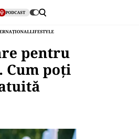
PODCAST
TERNAȚIONAL
LIFESTYLE
are pentru
. Cum poți
atuită