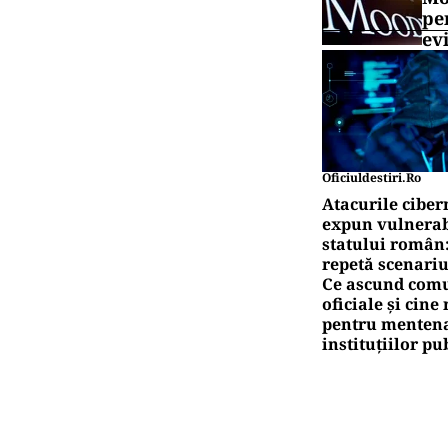
pe
ev
Oficiuldestiri.ro
Atacurile ciber
expun vulnerabi
statului român
repetă scenariu
Ce ascund comu
oficiale și cin
pentru mentena
instituțiilor pu