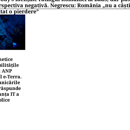
rspectiva negativă. Negrescu: România „nu a câști
itat o pierdere”
netice
litățile
: ANP
l e‑Terra.
nicările
e răspunde
nța IT a
blice