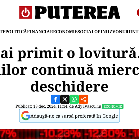
TE
POLITICĂ
FINANCIAR
ECONOMIE
SOCIAL
OPINII
ZVONURI
IN
ai primit o lovitură
ilor continuă mierc
deschidere
Publicat: 18 dec. 2024, 11:14, de
Ady Ivașcu
, în
ECONOMIE
Adaugă-ne ca sursă preferată în Google