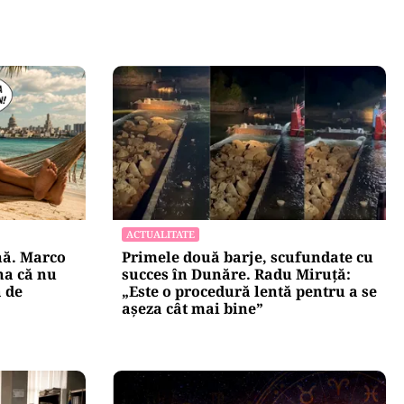
ACTUALITATE
nă. Marco
Primele două barje, scufundate cu
na că nu
succes în Dunăre. Radu Miruță:
ă de
„Este o procedură lentă pentru a se
așeza cât mai bine”