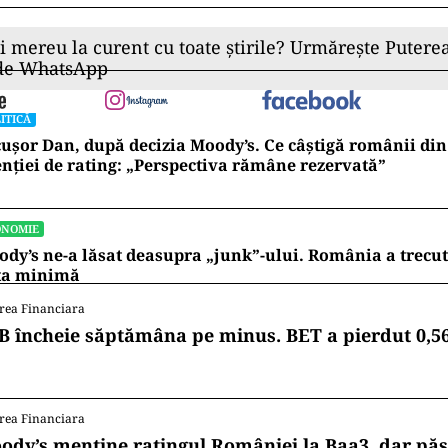
ii mereu la curent cu toate știrile? Urmărește Puterea
 de WhatsApp
ITICĂ
ușor Dan, după decizia Moody’s. Ce câștigă românii din
nției de rating: „Perspectiva rămâne rezervată”
ONOMIE
dy’s ne-a lăsat deasupra „junk”-ului. România a trecu
ta minimă
rea Financiara
B încheie săptămâna pe minus. BET a pierdut 0,5
rea Financiara
ody’s menține ratingul României la Baa3, dar pă