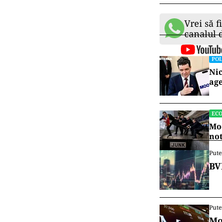
Vrei să f
canalul
POL
Nic
age
EC
Moo
no
Pute
BV
Pute
Mo