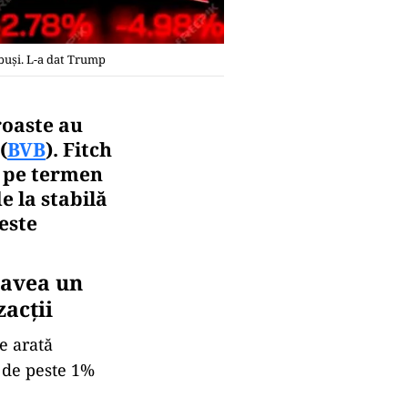
ăbuşi. L-a dat Trump
roaste au
(
BVB
). Fitch
i pe termen
e la stabilă
este
 avea un
acţii
e arată
n de peste 1%