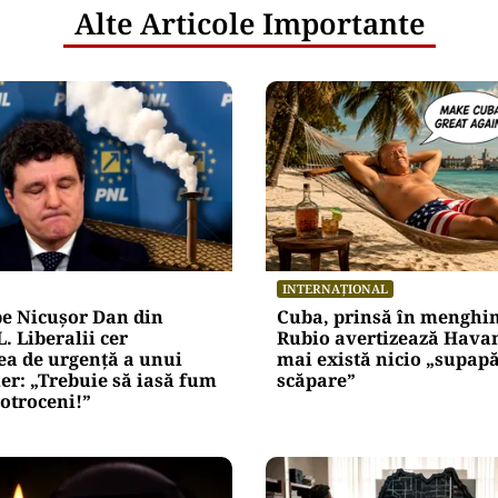
Alte Articole Importante
INTERNAȚIONAL
pe Nicușor Dan din
Cuba, prinsă în menghi
. Liberalii cer
Rubio avertizează Hava
a de urgență a unui
mai există nicio „supap
er: „Trebuie să iasă fum
scăpare”
Cotroceni!”