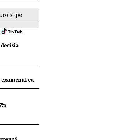
.ro și pe
 decizia
t examenul cu
6%
strează