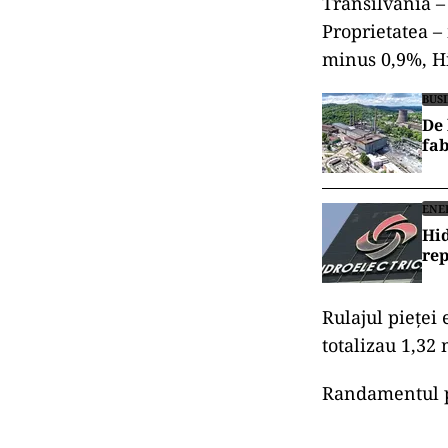
Transilvania –
Proprietatea 
minus 0,9%, Hi
BUS
De 
fab
ENE
Hid
rep
Rulajul pieţei 
totalizau 1,32
Randamentul pe