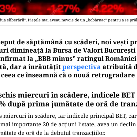
„Ziua eliberării”. Pieţele mai aveau nevoie de un „bobârnac” pentru a se pr
eput de săptămână cu scăderi, noi veşti p
uri dimineaţă la Bursa de Valori Bucureşti 
onfirmat la „BBB minus” ratingul Românie
tă, dar a înrăutăţit
perspectiva
atribuită d
, ceea ce înseamnă că o nouă retrogradare 
schis miercuri în scădere, indicele BET
1% după prima jumătate de oră de tranz
s miercuri în scădere, iar indicele principal BET, car
 mai importante 20 de acţiuni listate, avea un decli
ătate de oră de la debutul tranzacţiilor.