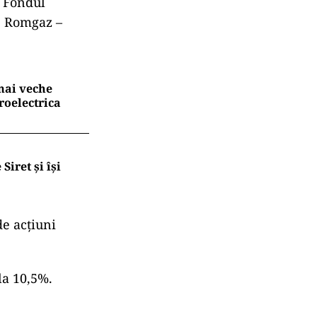
, Fondul
, Romgaz –
 mai veche
roelectrica
Siret și își
de acţiuni
la 10,5%.