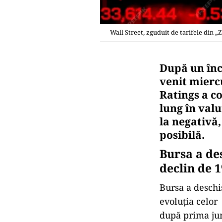
Wall Street, zguduit de tarifele din 
După un înc
venit mierc
Ratings a c
lung în valu
la negativă
posibilă.
Bursa a de
declin de 
Bursa a deschi
evoluţia celor
după prima jum