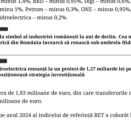
 minus 1,4%, BRD – minus 0,95%, Digi – minus 0,6%
– minu 1%, Petrom – minus 0,3%, ONE – minus 0,95%
droelectrica – minus 0,2%.
INESS
la simbol al industriei românești la ani de declin. Cea
rică din România încearcă să renască sub umbrela Hid
RGIE
roelectrica renunță la un proiect de 1,27 miliarde lei pe 
oziționează strategia investițională
era de 1,83 milioane de euro, din care transferurile 
 milioane de euro.
 anul 2024 al indicelui de referinţă BET a coborât 