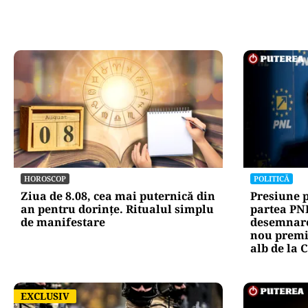
HOROSCOP
POLITICĂ
Ziua de 8.08, cea mai puternică din
Presiune 
an pentru dorințe. Ritualul simplu
partea PNL
de manifestare
desemnare
nou premi
alb de la 
EXCLUSIV
EXCLUSIV