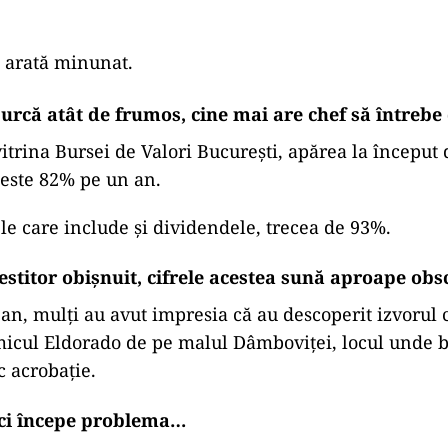
l arată minunat.
urcă atât de frumos, cine mai are chef să întrebe
vitrina Bursei de Valori București, apărea la început
peste 82% pe un an.
le care include și dividendele, trecea de 93%.
estitor obișnuit, cifrele acestea sună aproape obs
 an, mulți au avut impresia că au descoperit izvorul 
icul Eldorado de pe malul Dâmboviței, locul unde 
c acrobație.
ici începe problema…