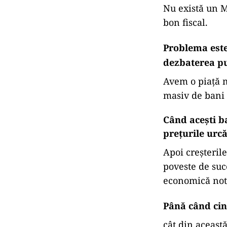
Nu există un Ma
bon fiscal.
Problema este
dezbaterea pu
Avem o piață 
masiv de bani 
Când acești ba
prețurile urcă
Apoi creșterile
poveste de suc
economică not
Până când cin
cât din aceast