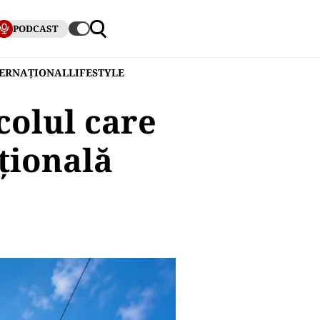
PODCAST
TERNAȚIONAL
LIFESTYLE
colul care
țională