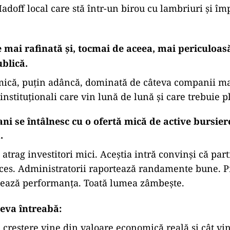
doff local care stă într-un birou cu lambriuri și împ
 mai rafinată și, tocmai de aceea, mai periculoas
blică.
mică, puțin adâncă, dominată de câteva companii ma
instituționali care vin lună de lună și care trebuie p
ni se întâlnesc cu o ofertă mică de active bursiere
.
 atrag investitori mici. Aceștia intră convinși că part
ces. Administratorii raportează randamente bune. P
ează performanța. Toată lumea zâmbește.
eva întreabă:
ă creștere vine din valoare economică reală și cât vi