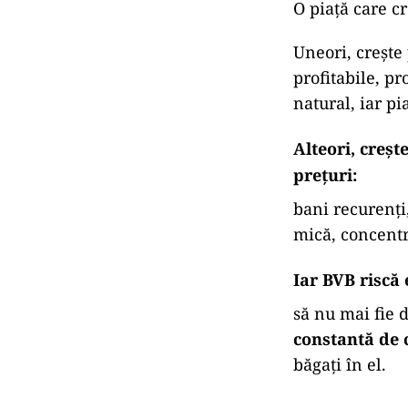
O piață care c
Uneori, crește
profitabile, pr
natural, iar p
Alteori, creșt
prețuri:
bani recurenți,
mică, concentra
Iar BVB riscă 
să nu mai fie 
constantă de
băgați în el.