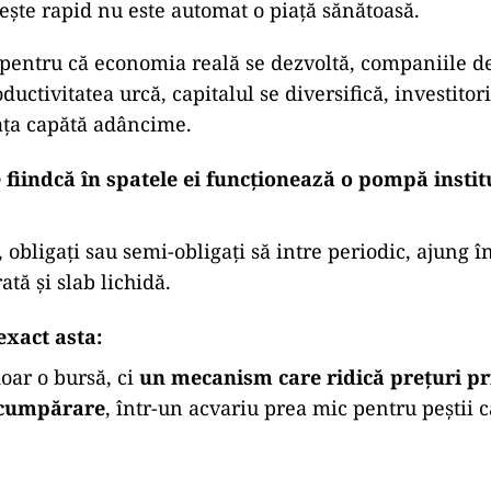
rește rapid nu este automat o piață sănătoasă.
 pentru că economia reală se dezvoltă, companiile d
oductivitatea urcă, capitalul se diversifică, investitor
iața capătă adâncime.
e fiindcă în spatele ei funcționează o pompă insti
 obligați sau semi-obligați să intre periodic, ajung în
tă și slab lichidă.
exact asta:
doar o bursă, ci
un mecanism care ridică prețuri pr
 cumpărare
, într-un acvariu prea mic pentru peștii c