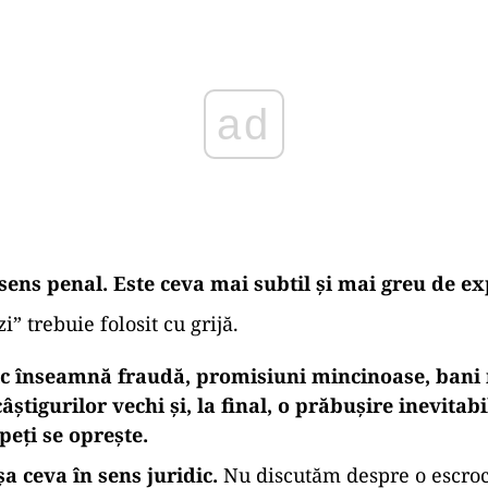
ad
sens penal. Este ceva mai subtil și mai greu de ex
” trebuie folosit cu grijă.
ic înseamnă fraudă, promisiuni mincinoase, bani n
âștigurilor vechi și, la final, o prăbușire inevitab
peți se oprește.
a ceva în sens juridic.
Nu discutăm despre o escroch