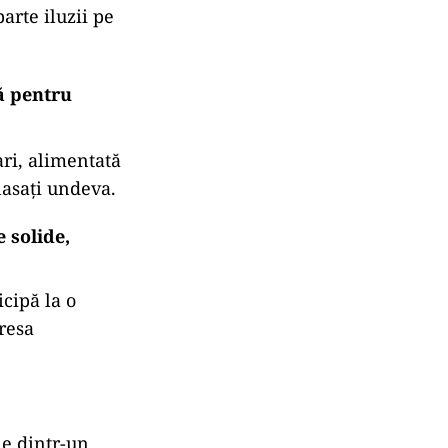
arte iluzii pe
ă pentru
ri, alimentată
lasați undeva.
 solide,
icipă la o
resa
ne dintr-un