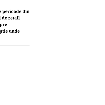
e perioade din
i de retail
spre
epție unde