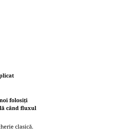
plicat
oi folosiți
ilă când fluxul
erie clasică.