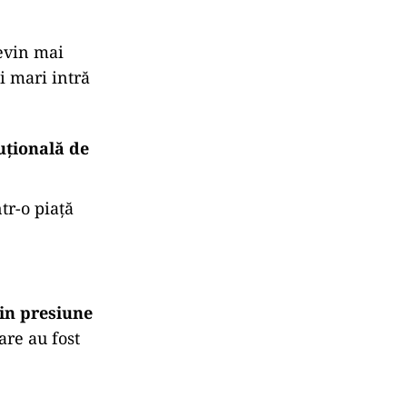
evin mai
ii mari intră
tuțională de
tr-o piață
in presiune
are au fost