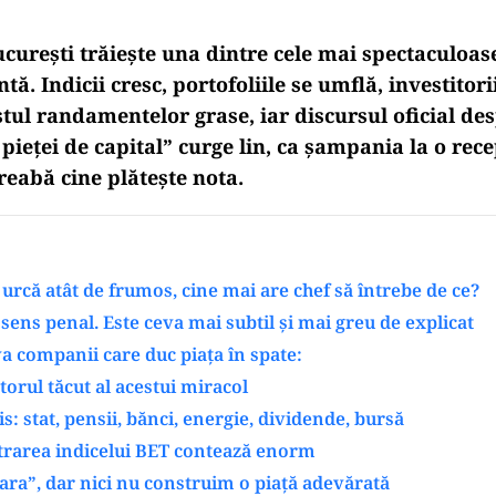
ucurești trăiește una dintre cele mai spectaculoas
ntă. Indicii cresc, portofoliile se umflă, investitori
tul randamentelor grase, iar discursul oficial de
pieței de capital” curge lin, ca șampania la o rec
reabă cine plătește nota.
 urcă atât de frumos, cine mai are chef să întrebe de ce?
 sens penal. Este ceva mai subtil și mai greu de explicat
a companii care duc piața în spate:
torul tăcut al acestui miracol
is: stat, pensii, bănci, energie, dividende, bursă
trarea indicelui BET contează enorm
ra”, dar nici nu construim o piață adevărată