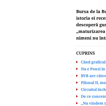
Bursa de la B
istoria ei rece
descoperă gus
„maturizarea 
nimeni nu înt
CUPRINS
Când graficul
Nu e Ponzi în
BVB are câtev
Pilonul II, mo
Circuitul înch
De ce concen
„Nu vindem ța