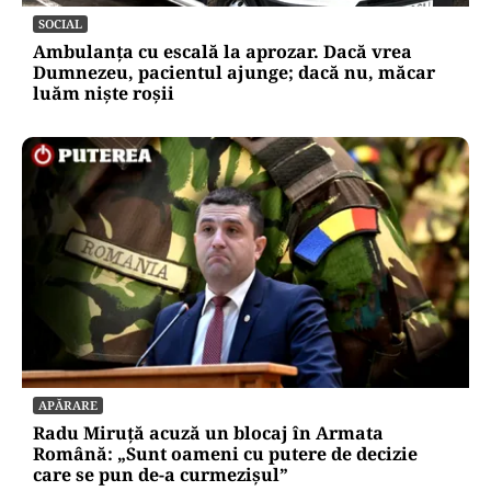
SOCIAL
Ambulanța cu escală la aprozar. Dacă vrea
Dumnezeu, pacientul ajunge; dacă nu, măcar
luăm niște roșii
APĂRARE
Radu Miruță acuză un blocaj în Armata
Română: „Sunt oameni cu putere de decizie
care se pun de-a curmezișul”