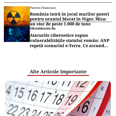
Puterea Financiara
România intră în jocul marilor puteri
pentru uraniul blocat în Niger. Miza:
un stoc de peste 1.000 de tone
Oficiuldestiri.ro
Atacurile cibernetice expun
vulnerabilitățile statului român: ANP
repetă scenariul e‑Terra. Ce ascund
comunicările oficiale și cine răspunde
pentru mentenanța IT a instituțiilor
publice
Alte Articole Importante