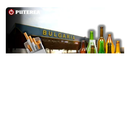
LIFESTYLE
Reguli noi la vamă: Câte țigări și cât alcool mai
poți aduce din Bulgaria cu sacoșa
TOS
Politica Cookies
Protecția Datelor Personale
Despre Noi
Publicitate
Echipa