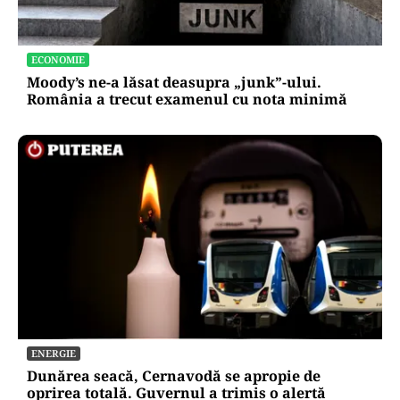
POLITICĂ
Nicușor Dan, după decizia Moody’s. Ce câștigă
românii din decizia agenției de rating:
„Perspectiva rămâne rezervată”
ECONOMIE
Moody’s ne-a lăsat deasupra „junk”-ului.
România a trecut examenul cu nota minimă