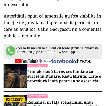
și Horațiu Potra: acuzațiile din dosarul
acțiunilor împotriva ordinii
constituționale, pe masa judecătorilor
de la Înalta Curte
Autoritatea precizează că orice colectare de
informații prin intermediul unui site trebuie să
respecte două condiții clare. Acestea sunt
consimțământul expres al utilizatorului și o
informare completă, formulată într-un limbaj
accesibil, despre scopul colectării. În plus,
vizitatorii trebuie să aibă opțiunea de a respinge
sau șterge datele, inclusiv prin setările
browserului.
Autoritățile spun că amenzile au fost stabilite în
funcție de gravitatea faptelor și de perioada în
care au avut loc. Călin Georgescu nu a comentat
public sancțiunile.