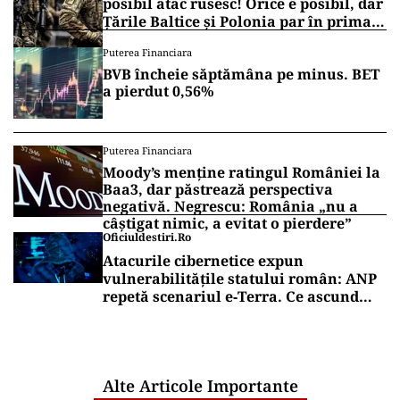
Vrei să fii mereu la curent cu toate știrile? Urmărește
Puterea.ro și pe canalul de WhatsApp
ACTUALITATE
Primele două barje, scufundate cu
succes în Dunăre. Radu Miruță: „Este o
procedură lentă pentru a se așeza cât
mai bine”
ACTUALITATE
EXCLUSIV
România, în fața scenariului unui
posibil atac rusesc! Orice e posibil, dar
Țările Baltice și Polonia par în prima
linie!
Puterea Financiara
BVB încheie săptămâna pe minus. BET
a pierdut 0,56%