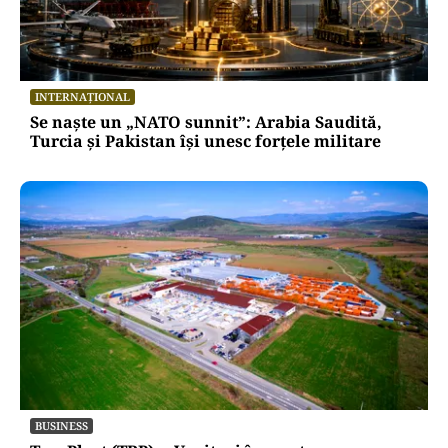
HOROSCOP
Horoscop 8 august 2026. Trei zodii trec prin
momente de cumpănă: o despărțire sau o veste
neașteptată le schimbă planurile
INTERNAȚIONAL
Se naște un „NATO sunnit”: Arabia Saudită,
Turcia și Pakistan își unesc forțele militare