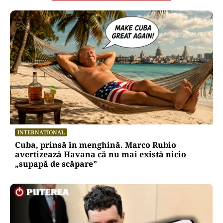
Puterea Financiara
Moody’s menține ratingul României la
Baa3, dar păstrează perspectiva
negativă. Negrescu: România „nu a
câștigat nimic, a evitat o pierdere”
Oficiuldestiri.ro
Atacurile cibernetice expun
vulnerabilitățile statului român: ANP
repetă scenariul e‑Terra. Ce ascund
comunicările oficiale și cine răspunde
pentru mentenanța IT a instituțiilor
publice
Alte Articole Importante