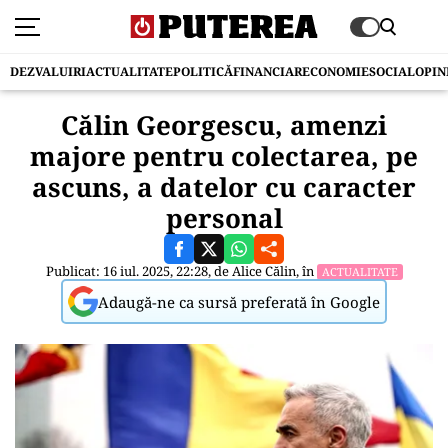
DEZVALUIRI
ACTUALITATE
POLITICĂ
FINANCIAR
ECONOMIE
SOCIAL
OPIN
Călin Georgescu, amenzi
majore pentru colectarea, pe
ascuns, a datelor cu caracter
personal
Publicat: 16 iul. 2025, 22:28, de
Alice Călin
, în
ACTUALITATE
Adaugă-ne ca sursă preferată în Google