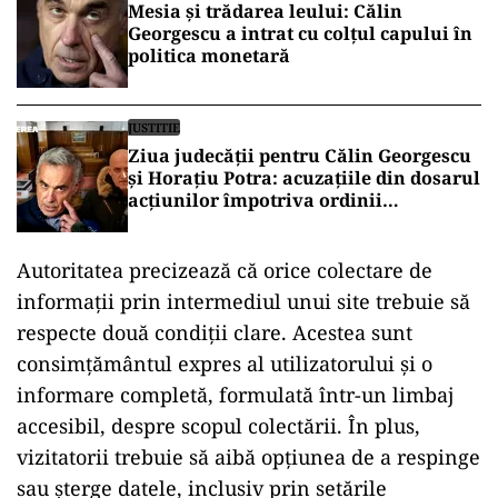
Date colectate fără consimțământ, în plină
campanie electorală
Ancheta a pornit de la o sesizare, iar inspectorii
au descoperit că site-ul fostului candidat la
președinție instala cookies automat, fără
consimțământ și fără explicații privind scopul
colectării datelor. Aceasta reprezintă o încălcare
gravă a Legii 506/2004, dar și a Regulamentului
european 2016/679 privind protecția datelor.
POLITICĂ
Mesia și trădarea leului: Călin
Georgescu a intrat cu colțul capului în
politica monetară
JUSTITIE
Ziua judecății pentru Călin Georgescu