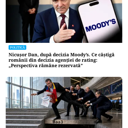
INTERNAȚIONAL
Cuba, prinsă în menghină. Marco Rubio
avertizează Havana că nu mai există nicio
„supapă de scăpare”