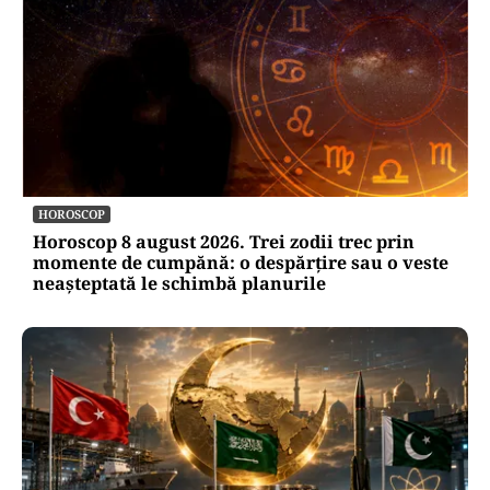
ACTUALITATE
e-Terra revine săptămâna viitoare, după
aproape o lună de blocaj. Cum vor fi reluate
operațiunile